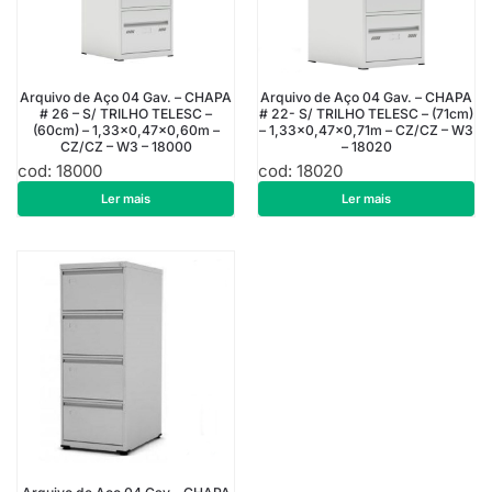
Arquivo de Aço 04 Gav. – CHAPA
Arquivo de Aço 04 Gav. – CHAPA
# 26 – S/ TRILHO TELESC –
# 22- S/ TRILHO TELESC – (71cm)
(60cm) – 1,33×0,47×0,60m –
– 1,33×0,47×0,71m – CZ/CZ – W3
CZ/CZ – W3 – 18000
– 18020
cod: 18000
cod: 18020
R$
913,50
R$
1.178,10
Ler mais
Ler mais