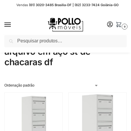
Vendas
(61) 3020-3485 Brasília-DF | (62) 3233-7424 Goiânia-GO
0
Pesquisar
Início
Produtos marcados com a tag “arquivo em aço st de chacaras df”
/
arquivo em aço st de
chacaras df