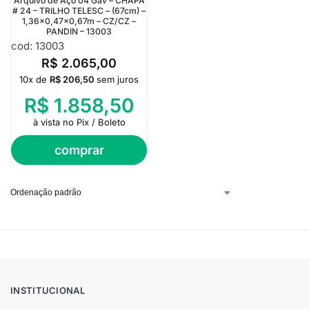
Arquivo de Aço 04 Gav – CHAPA
# 24 – TRILHO TELESC – (67cm) –
1,36×0,47×0,67m – CZ/CZ –
PANDIN – 13003
cod: 13003
R$
2.065,00
10x de
R$
206,50
sem juros
R$
1.858,50
à vista no Pix / Boleto
comprar
INSTITUCIONAL