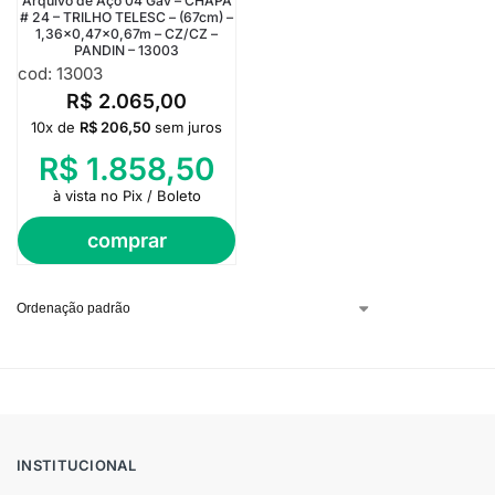
Arquivo de Aço 04 Gav – CHAPA
# 24 – TRILHO TELESC – (67cm) –
1,36×0,47×0,67m – CZ/CZ –
PANDIN – 13003
cod: 13003
R$
2.065,00
10x de
R$
206,50
sem juros
R$
1.858,50
à vista no Pix / Boleto
comprar
INSTITUCIONAL