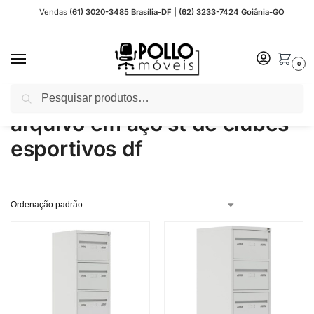
Vendas
(61) 3020-3485 Brasília-DF | (62) 3233-7424 Goiânia-GO
0
Pesquisar
Início
Produtos marcados com a tag “arquivo em aço st de clubes esportivos df”
/
arquivo em aço st de clubes
esportivos df