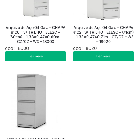
Arquivo de Aço 04 Gav. – CHAPA
Arquivo de Aço 04 Gav. – CHAPA
# 26 – S/ TRILHO TELESC –
# 22- S/ TRILHO TELESC – (71cm)
(60cm) – 1,33×0,47×0,60m –
– 1,33×0,47×0,71m – CZ/CZ – W3
CZ/CZ – W3 – 18000
– 18020
cod: 18000
cod: 18020
R$
913,50
R$
1.178,10
Ler mais
Ler mais