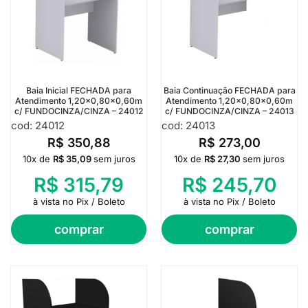
Baia Inicial FECHADA para
Baia Continuação FECHADA para
Atendimento 1,20×0,80×0,60m
Atendimento 1,20×0,80×0,60m
c/ FUNDOCINZA/CINZA – 24012
c/ FUNDOCINZA/CINZA – 24013
cod: 24012
cod: 24013
R$
350,88
R$
273,00
10x de
R$
35,09
sem juros
10x de
R$
27,30
sem juros
R$
315,79
R$
245,70
à vista no Pix / Boleto
à vista no Pix / Boleto
comprar
comprar