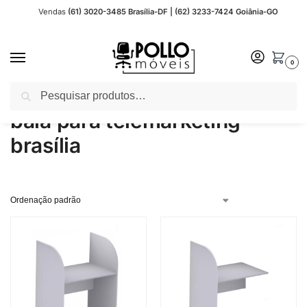
Vendas
(61) 3020-3485 Brasília-DF | (62) 3233-7424 Goiânia-GO
0
Pesquisar
Início
Produtos marcados com a tag “baia para telemarketing brasília”
/
baia para telemarketing
brasília