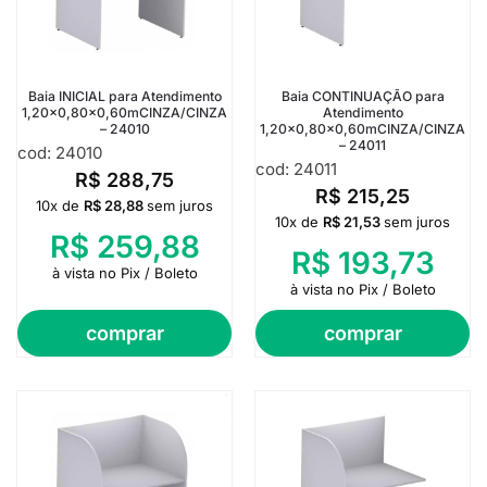
Baia INICIAL para Atendimento
Baia CONTINUAÇÃO para
1,20×0,80×0,60mCINZA/CINZA
Atendimento
– 24010
1,20×0,80×0,60mCINZA/CINZA
– 24011
cod: 24010
cod: 24011
R$
288,75
R$
215,25
10x de
R$
28,88
sem juros
10x de
R$
21,53
sem juros
R$
259,88
R$
193,73
à vista no Pix / Boleto
à vista no Pix / Boleto
comprar
comprar