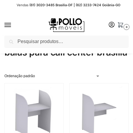
Vendas
(61) 3020-3485 Brasília-DF | (62) 3233-7424 Goiânia-GO
0
Pesquisar
Início
Produtos marcados com a tag “baias para call center brasília”
/
baias para call center brasília