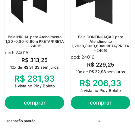
Baia INICIAL para Atendimento
Baia CONTINUAÇÃO para
1,20×0,80×0,60m PRETA/PRETA
Atendimento
– 24015
1,20×0,80×0,60mPRETA/PRETA
– 24016
cod: 24015
cod: 24016
R$
313,25
R$
229,25
10x de
R$
31,33
sem juros
10x de
R$
22,93
sem juros
R$
281,93
R$
206,33
à vista no Pix / Boleto
à vista no Pix / Boleto
comprar
comprar