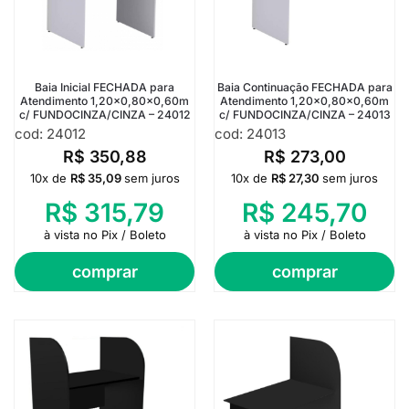
Baia Inicial FECHADA para
Baia Continuação FECHADA para
Atendimento 1,20×0,80×0,60m
Atendimento 1,20×0,80×0,60m
c/ FUNDOCINZA/CINZA – 24012
c/ FUNDOCINZA/CINZA – 24013
cod: 24012
cod: 24013
R$
350,88
R$
273,00
10x de
R$
35,09
sem juros
10x de
R$
27,30
sem juros
R$
315,79
R$
245,70
à vista no Pix / Boleto
à vista no Pix / Boleto
comprar
comprar