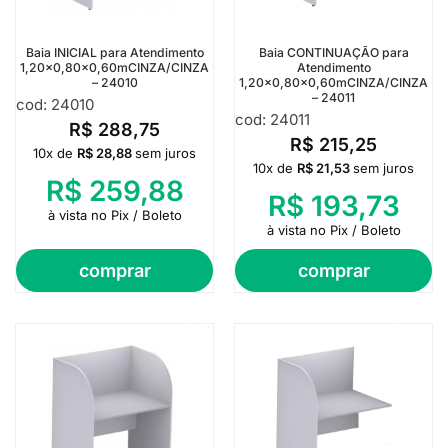
Baia INICIAL para Atendimento
Baia CONTINUAÇÃO para
1,20×0,80×0,60mCINZA/CINZA
Atendimento
– 24010
1,20×0,80×0,60mCINZA/CINZA
– 24011
cod: 24010
cod: 24011
R$
288,75
R$
215,25
10x de
R$
28,88
sem juros
10x de
R$
21,53
sem juros
R$
259,88
R$
193,73
à vista no Pix / Boleto
à vista no Pix / Boleto
comprar
comprar