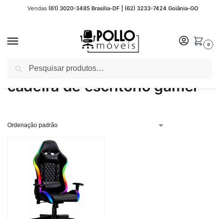
Vendas
(61) 3020-3485 Brasília-DF | (62) 3233-7424 Goiânia-GO
0
Pesquisar
Início
Produtos marcados com a tag “cadeira de escritório gamer”
/
cadeira de escritório gamer