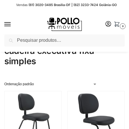
Vendas
(61) 3020-3485 Brasília-DF | (62) 3233-7424 Goiânia-GO
0
Pesquisar
Início
Produtos marcados com a tag “cadeira executiva fixa simples”
/
cadeira executiva fixa
simples