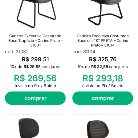
Cadeira Executiva Costurada
Cadeira Executiva Costurada
Base Trapézio – Corino Preto –
Base em “S” PRETA – Corino
31031
Preto – 31014
cod: 31031
cod: 31014
R$
299,51
R$
325,76
10x de
R$
29,95
sem juros
10x de
R$
32,58
sem juros
R$
269,56
R$
293,18
à vista no Pix / Boleto
à vista no Pix / Boleto
comprar
comprar