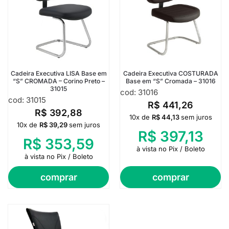
Cadeira Executiva LISA Base em
Cadeira Executiva COSTURADA
“S” CROMADA – Corino Preto –
Base em “S” Cromada – 31016
31015
cod: 31016
cod: 31015
R$
441,26
R$
392,88
10x de
R$
44,13
sem juros
10x de
R$
39,29
sem juros
R$
397,13
R$
353,59
à vista no Pix / Boleto
à vista no Pix / Boleto
comprar
comprar