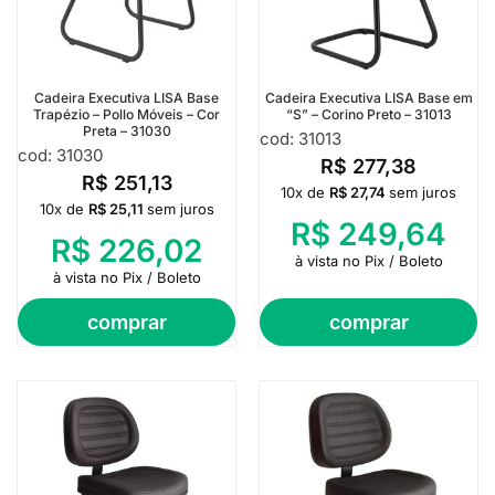
Cadeira Executiva LISA Base
Cadeira Executiva LISA Base em
Trapézio – Pollo Móveis – Cor
“S” – Corino Preto – 31013
Preta – 31030
cod: 31013
cod: 31030
R$
277,38
R$
251,13
10x de
R$
27,74
sem juros
10x de
R$
25,11
sem juros
R$
249,64
R$
226,02
à vista no Pix / Boleto
à vista no Pix / Boleto
comprar
comprar