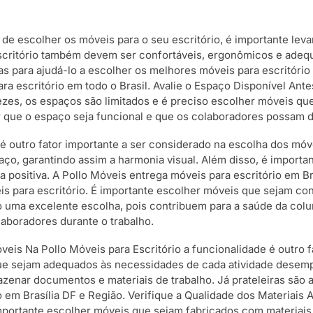
ta de escolher os móveis para o seu escritório, é importante le
escritório também devem ser confortáveis, ergonômicos e adeq
para ajudá-lo a escolher os melhores móveis para escritório e
ra escritório em todo o Brasil. Avalie o Espaço Disponível Ant
ezes, os espaços são limitados e é preciso escolher móveis qu
tir que o espaço seja funcional e que os colaboradores possa
é outro fator importante a ser considerado na escolha dos móve
ço, garantindo assim a harmonia visual. Além disso, é importa
positiva. A Pollo Móveis entrega móveis para escritório em B
s para escritório. É importante escolher móveis que sejam con
 uma excelente escolha, pois contribuem para a saúde da colun
aboradores durante o trabalho.
veis Na Pollo Móveis para Escritório a funcionalidade é outro 
 que sejam adequados às necessidades de cada atividade dese
zenar documentos e materiais de trabalho. Já prateleiras são
o em Brasília DF e Região. Verifique a Qualidade dos Materiais 
mportante escolher móveis que sejam fabricados com materiais 