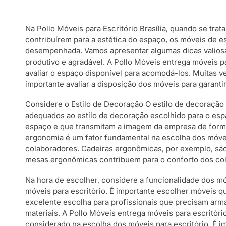
Na Pollo Móveis para Escritório Brasília, quando se tra
contribuírem para a estética do espaço, os móveis de 
desempenhada. Vamos apresentar algumas dicas valiosas 
produtivo e agradável. A Pollo Móveis entrega móveis pa
avaliar o espaço disponível para acomodá-los. Muitas v
importante avaliar a disposição dos móveis para garan
Considere o Estilo de Decoração O estilo de decoração 
adequados ao estilo de decoração escolhido para o espa
espaço e que transmitam a imagem da empresa de forma 
ergonomia é um fator fundamental na escolha dos móvei
colaboradores. Cadeiras ergonômicas, por exemplo, são
mesas ergonômicas contribuem para o conforto dos col
Na hora de escolher, considere a funcionalidade dos mó
móveis para escritório. É importante escolher móveis
excelente escolha para profissionais que precisam arma
materiais. A Pollo Móveis entrega móveis para escritóri
considerado na escolha dos móveis para escritório. É i