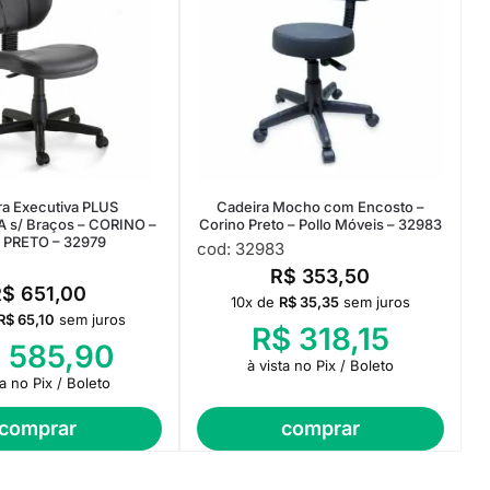
ra Executiva PLUS
Cadeira Mocho com Encosto –
s/ Braços – CORINO –
Corino Preto – Pollo Móveis – 32983
 PRETO – 32979
cod: 32983
R$
353,50
R$
651,00
10x de
R$
35,35
sem juros
R$
65,10
sem juros
R$
318,15
$
585,90
à vista no Pix / Boleto
ta no Pix / Boleto
comprar
comprar