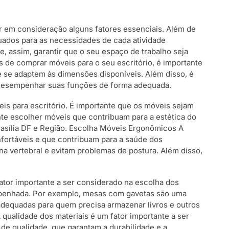
var em consideração alguns fatores essenciais. Além de
uados para as necessidades de cada atividade
, assim, garantir que o seu espaço de trabalho seja
es de comprar móveis para o seu escritório, é importante
e se adaptem às dimensões disponíveis. Além disso, é
m desempenhar suas funções de forma adequada.
is para escritório. É importante que os móveis sejam
nte escolher móveis que contribuam para a estética do
rasília DF e Região. Escolha Móveis Ergonômicos A
fortáveis e que contribuam para a saúde dos
a vertebral e evitam problemas de postura. Além disso,
fator importante a ser considerado na escolha dos
mpenhada. Por exemplo, mesas com gavetas são uma
 adequadas para quem precisa armazenar livros e outros
A qualidade dos materiais é um fator importante a ser
de qualidade, que garantam a durabilidade e a