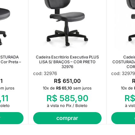
COSTURADA
Cadeira Escritório Executiva PLUS
Cadei
 Cor Preta –
LISA S/ BRAÇOS – COR PRETO
COSTURADA 
32976
COR
cod: 32976
cod: 32979
1
R$
651,00
em juros
10x de
R$
65,10
sem juros
10x de
11
R$
585,90
R
Boleto
à vista no Pix / Boleto
à vis
r
comprar