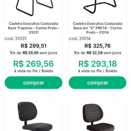
Cadeira Executiva Costurada
Cadeira Executiva Costurada
Base Trapézio – Corino Preto –
Base em “S” PRETA – Corino
31031
Preto – 31014
cod: 31031
cod: 31014
R$
299,51
R$
325,76
10x de
R$
29,95
sem juros
10x de
R$
32,58
sem juros
R$
269,56
R$
293,18
à vista no Pix / Boleto
à vista no Pix / Boleto
comprar
comprar