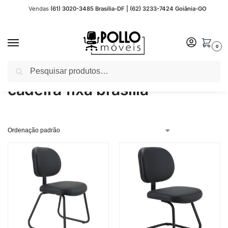
Vendas
(61) 3020-3485 Brasília-DF | (62) 3233-7424 Goiânia-GO
0
Pesquisar
Início
Produtos marcados com a tag “cadeira fixa brasília”
/
cadeira fixa brasília