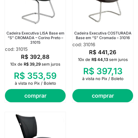
Cadeira Executiva LISA Base em
Cadeira Executiva COSTURADA
“S” CROMADA – Corino Preto –
Base em “S” Cromada – 31016
31015
cod: 31016
cod: 31015
R$
441,26
R$
392,88
10x de
R$
44,13
sem juros
10x de
R$
39,29
sem juros
R$
397,13
R$
353,59
à vista no Pix / Boleto
à vista no Pix / Boleto
comprar
comprar