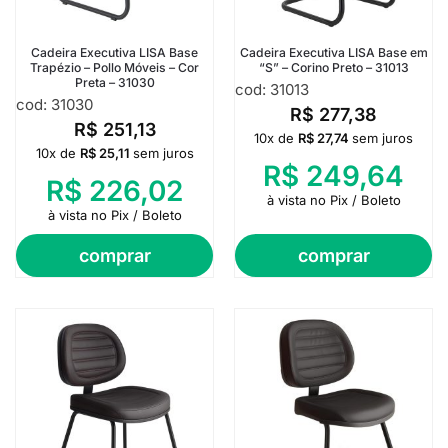
Cadeira Executiva LISA Base
Cadeira Executiva LISA Base em
Trapézio – Pollo Móveis – Cor
“S” – Corino Preto – 31013
Preta – 31030
cod: 31013
cod: 31030
R$
277,38
R$
251,13
10x de
R$
27,74
sem juros
10x de
R$
25,11
sem juros
R$
249,64
R$
226,02
à vista no Pix / Boleto
à vista no Pix / Boleto
comprar
comprar