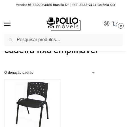
Vendas
(61) 3020-3485 Brasília-DF | (62) 3233-7424 Goiânia-GO
0
Pesquisar
Início
Produtos marcados com a tag “cadeira fixa empilhável”
/
cadeira fixa empilhável