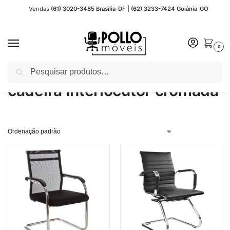
Vendas
(61) 3020-3485 Brasília-DF | (62) 3233-7424 Goiânia-GO
0
Pesquisar
Início
Produtos marcados com a tag “cadeira interlocutor cromada”
/
cadeira interlocutor cromada