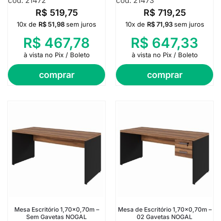
cod: 21472
cod: 21473
R$
519,75
R$
719,25
10x de
R$
51,98
sem juros
10x de
R$
71,93
sem juros
R$
467,78
R$
647,33
à vista no Pix / Boleto
à vista no Pix / Boleto
comprar
comprar
Mesa Escritório 1,70×0,70m –
Mesa de Escritório 1,70×0,70m –
Sem Gavetas NOGAL
02 Gavetas NOGAL