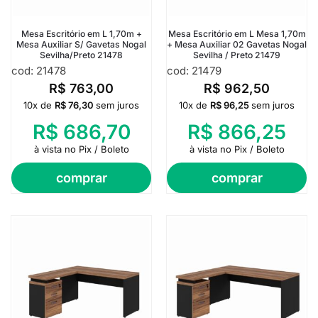
Mesa Escritório em L 1,70m +
Mesa Escritório em L Mesa 1,70m
Mesa Auxiliar S/ Gavetas Nogal
+ Mesa Auxiliar 02 Gavetas Nogal
Sevilha/Preto 21478
Sevilha / Preto 21479
cod: 21478
cod: 21479
R$
763,00
R$
962,50
10x de
R$
76,30
sem juros
10x de
R$
96,25
sem juros
R$
686,70
R$
866,25
à vista no Pix / Boleto
à vista no Pix / Boleto
comprar
comprar