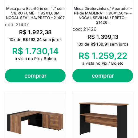
Mesa para Escritório em “L” com
Mesa Diretorzinha c/ Aparador –
VIDRO FUMÊ – 1,92X1,60M
Pé de MADEIRA – 1,90×1,50m- –
NOGAL SEVILHA/PRETO – 21407
NOGAL SEVILHA / PRETO –
21426 .
cod: 21407
cod: 21426
R$
1.922,38
R$
1.399,13
10x de
R$
192,24
sem juros
10x de
R$
139,91
sem juros
R$
1.730,14
R$
1.259,22
à vista no Pix / Boleto
à vista no Pix / Boleto
comprar
comprar