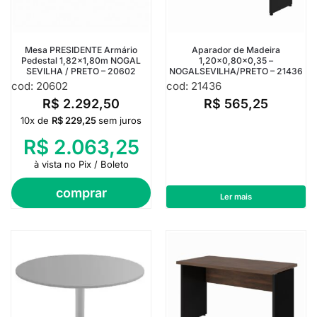
Mesa PRESIDENTE Armário
Aparador de Madeira
Pedestal 1,82×1,80m NOGAL
1,20×0,80×0,35 –
SEVILHA / PRETO – 20602
NOGALSEVILHA/PRETO – 21436
cod: 20602
cod: 21436
R$
2.292,50
R$
565,25
10x de
R$
229,25
sem juros
R$
2.063,25
à vista no Pix / Boleto
comprar
Ler mais