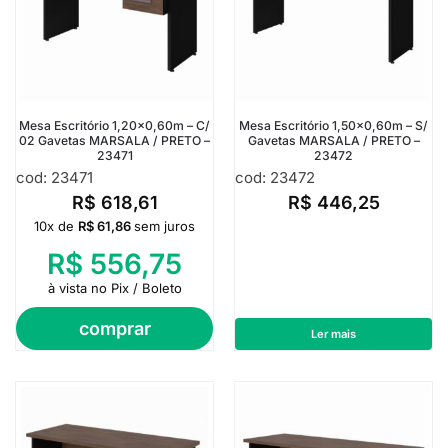
Mesa Escritório 1,20×0,60m – C/
Mesa Escritório 1,50×0,60m – S/
02 Gavetas MARSALA / PRETO –
Gavetas MARSALA / PRETO –
23471
23472
cod: 23471
cod: 23472
R$
618,61
R$
446,25
10x de
R$
61,86
sem juros
R$
556,75
à vista no Pix / Boleto
comprar
Ler mais