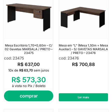
Mesa Escritório 1,70×0,60m – C/
Mesa em “L” (Mesa 1,50m + Mesa
02 Gavetas MARSALA / PRETO –
Auxiliar) – S/ GAVETAS MARSALA
23475
/ PRETO – 23476
cod: 23475
cod: 23476
R$
637,00
R$
700,88
10x de
R$
63,70
sem juros
R$
573,30
à vista no Pix / Boleto
comprar
Ler mais