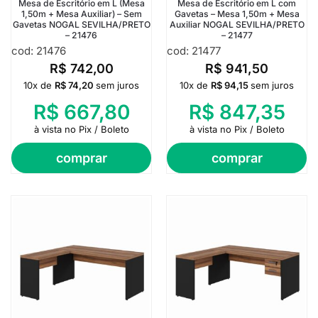
Mesa de Escritório em L (Mesa
Mesa de Escritório em L com
1,50m + Mesa Auxiliar) – Sem
Gavetas – Mesa 1,50m + Mesa
Gavetas NOGAL SEVILHA/PRETO
Auxiliar NOGAL SEVILHA/PRETO
– 21476
– 21477
cod: 21476
cod: 21477
R$
742,00
R$
941,50
10x de
R$
74,20
sem juros
10x de
R$
94,15
sem juros
R$
667,80
R$
847,35
à vista no Pix / Boleto
à vista no Pix / Boleto
comprar
comprar