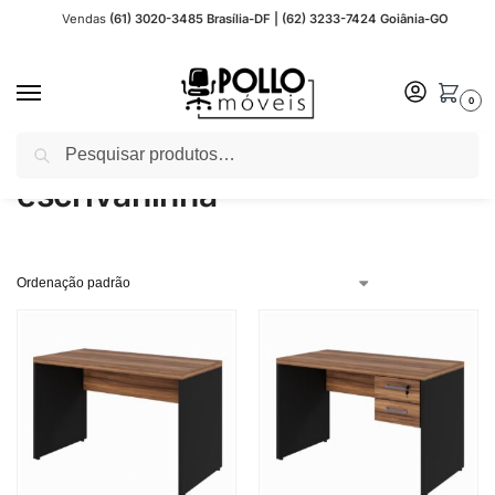
Vendas
(61) 3020-3485 Brasília-DF | (62) 3233-7424 Goiânia-GO
0
Pesquisar
Início
Produtos marcados com a tag “escrivaninha”
/
escrivaninha