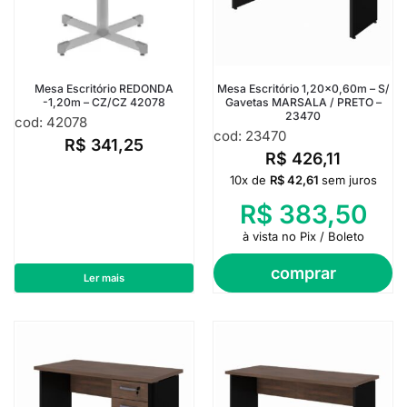
Mesa Escritório REDONDA
Mesa Escritório 1,20×0,60m – S/
-1,20m – CZ/CZ 42078
Gavetas MARSALA / PRETO –
23470
cod: 42078
cod: 23470
R$
341,25
R$
426,11
10x de
R$
42,61
sem juros
R$
383,50
à vista no Pix / Boleto
comprar
Ler mais