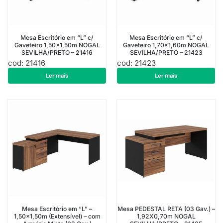
Mesa Escritório em “L” c/
Mesa Escritório em “L” c/
Gaveteiro 1,50×1,50m NOGAL
Gaveteiro 1,70×1,60m NOGAL
SEVILHA/PRETO – 21416
SEVILHA/PRETO – 21423
cod: 21416
cod: 21423
R$
1.149,75
R$
1.170,75
Ler mais
Ler mais
Mesa Escritório em “L” –
Mesa PEDESTAL RETA (03 Gav.) –
1,50×1,50m (Extensível) – com
1,92X0,70m NOGAL