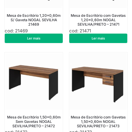
Mesa de Escritório 1,20×0,60m
Mesa de Escritório com Gavetas
S/ Gaveta NOGAL SEVILHA
1,20×0,60m NOGAL
21469
SEVILHA/PRETO – 21471
cod: 21469
cod: 21471
R$
421,75
R$
621,25
Ler mais
Ler mais
Mesa de Escritório 1,50×0,60m
Mesa de Escritório com Gavetas
Sem Gavetas NOGAL
1,50×0,60m NOGAL
SEVILHA/PRETO – 21472
SEVILHA/PRETO – 21473