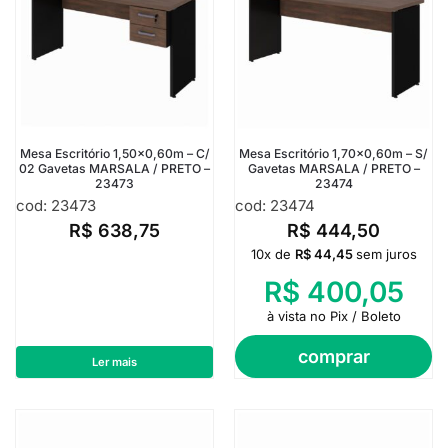
Mesa Escritório 1,50×0,60m – C/
Mesa Escritório 1,70×0,60m – S/
02 Gavetas MARSALA / PRETO –
Gavetas MARSALA / PRETO –
23473
23474
cod: 23473
cod: 23474
R$
638,75
R$
444,50
10x de
R$
44,45
sem juros
R$
400,05
à vista no Pix / Boleto
comprar
Ler mais