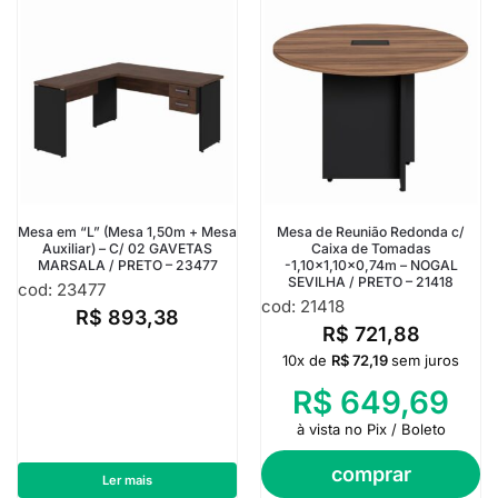
Mesa em “L” (Mesa 1,50m + Mesa
Mesa de Reunião Redonda c/
Auxiliar) – C/ 02 GAVETAS
Caixa de Tomadas
MARSALA / PRETO – 23477
-1,10×1,10×0,74m – NOGAL
SEVILHA / PRETO – 21418
cod: 23477
cod: 21418
R$
893,38
R$
721,88
10x de
R$
72,19
sem juros
R$
649,69
à vista no Pix / Boleto
comprar
Ler mais