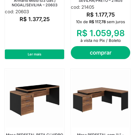
Armário Misto (03 Gav.)
SEVILHA/PRETO – 21405
NOGAL/SEVILHA – 20603
cod: 21405
cod: 20603
R$
1.177,75
R$
1.377,25
10x de
R$
117,78
sem juros
R$
1.059,98
à vista no Pix / Boleto
comprar
Ler mais
Mesa PEDESTAL RETA C/ VIDRO
Mesa PEDESTAL com “L” –