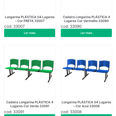
Longarina PLÁSTICA 04 Lugares
Cadeira Longarina PLÁSTICA 4
– Cor PRETA 33007
Lugares Cor Vermelho 33090
cod: 33007
cod: 33090
R$
434,00
R$
507,50
Ler mais
Ler mais
Cadeira Longarina PLÁSTICA 4
Longarina PLÁSTICA 04 Lugares
Lugares Cor Verde 33091
– Cor Azul 33008
cod: 33091
cod: 33008