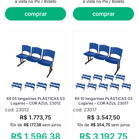
à vista no Pix / Boleto
à vista no Pix / Boleto
comprar
comprar
Kit 05 longarinas PLÁSTICAS 03
Kit 10 longarinas PLÁSTICAS 03
Lugares – COR AZUL 23012
Lugares – COR AZUL 23017
cod: 23012
cod: 23017
R$
1.773,75
R$
3.547,50
10x de
R$
177,38
sem juros
10x de
R$
354,75
sem juros
R$
1.596,38
R$
3.192,75