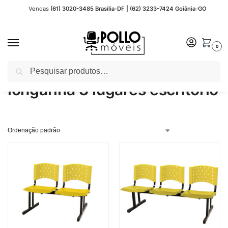
Vendas
(61) 3020-3485 Brasília-DF | (62) 3233-7424 Goiânia-GO
0
Pesquisar
Início
Produtos marcados com a tag “longarina 3 lugares escritório”
/
longarina 3 lugares escritório