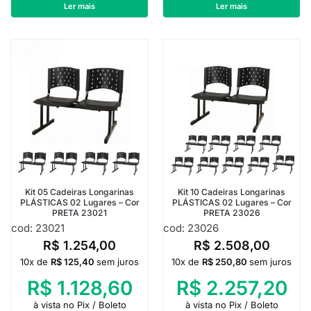
R$
507,50
R$
507,50
Ler mais
Ler mais
Kit 05 Cadeiras Longarinas
Kit 10 Cadeiras Longarinas
PLÁSTICAS 02 Lugares – Cor
PLÁSTICAS 02 Lugares – Cor
PRETA 23021
PRETA 23026
cod: 23021
cod: 23026
R$
1.254,00
R$
2.508,00
10x de
R$
125,40
sem juros
10x de
R$
250,80
sem juros
R$
1.128,60
R$
2.257,20
à vista no Pix / Boleto
à vista no Pix / Boleto