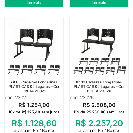
R$
507,50
R$
507,50
Ler mais
Ler mais
Kit 05 Cadeiras Longarinas
Kit 10 Cadeiras Longarinas
PLÁSTICAS 02 Lugares – Cor
PLÁSTICAS 02 Lugares – Cor
PRETA 23021
PRETA 23026
cod: 23021
cod: 23026
R$
1.254,00
R$
2.508,00
10x de
R$
125,40
sem juros
10x de
R$
250,80
sem juros
R$
1.128,60
R$
2.257,20
à vista no Pix / Boleto
à vista no Pix / Boleto