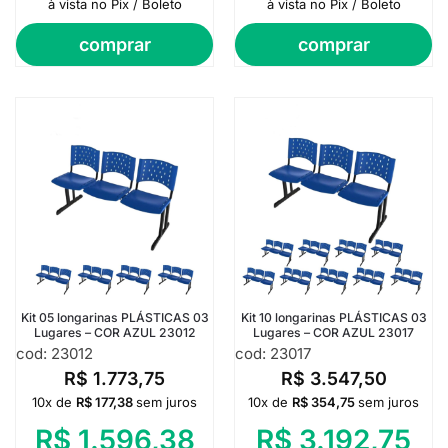
à vista no Pix / Boleto
à vista no Pix / Boleto
comprar
comprar
Kit 05 longarinas PLÁSTICAS 03
Kit 10 longarinas PLÁSTICAS 03
Lugares – COR AZUL 23012
Lugares – COR AZUL 23017
cod: 23012
cod: 23017
R$
1.773,75
R$
3.547,50
10x de
R$
177,38
sem juros
10x de
R$
354,75
sem juros
R$
1.596,38
R$
3.192,75