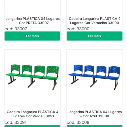
Longarina PLÁSTICA 04 Lugares
Cadeira Longarina PLÁSTICA 4
– Cor PRETA 33007
Lugares Cor Vermelho 33090
cod: 33007
cod: 33090
R$
434,00
R$
507,50
Ler mais
Ler mais
Cadeira Longarina PLÁSTICA 4
Longarina PLÁSTICA 04 Lugares
Lugares Cor Verde 33091
– Cor Azul 33008
cod: 33091
cod: 33008