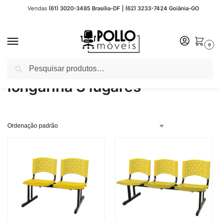
Vendas
(61) 3020-3485 Brasília-DF | (62) 3233-7424 Goiânia-GO
0
Pesquisar
Início
Produtos marcados com a tag “longarina 3 lugares”
/
longarina 3 lugares