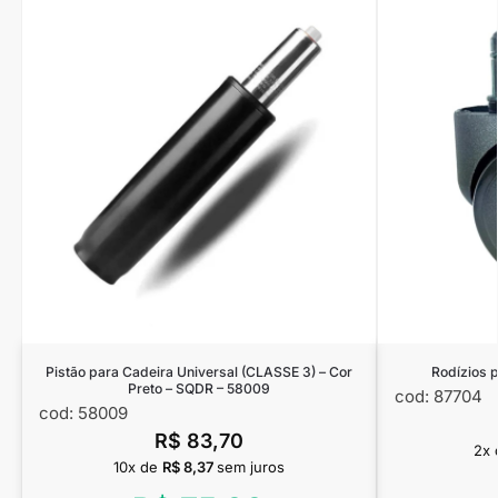
Pistão para Cadeira Universal (CLASSE 3) – Cor
Rodízios p
Preto – SQDR – 58009
cod: 87704
cod: 58009
R$
83,70
2x 
10x de
R$
8,37
sem juros