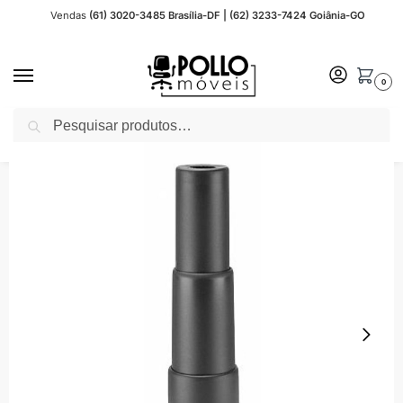
Vendas
(61) 3020-3485 Brasília-DF | (62) 3233-7424 Goiânia-GO
0
Pesquisar
Início
Acessórios
Telescópio para Pistão – 99945
/
/