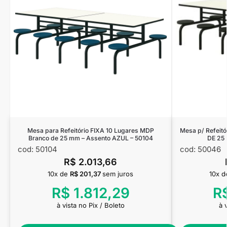
Mesa para Refeitório FIXA 10 Lugares MDP
Mesa p/ Refeit
Branco de 25 mm – Assento AZUL – 50104
DE 25
cod: 50104
cod: 50046
R$
2.013,66
10x de
R$
201,37
sem juros
10x 
R$
1.812,29
R
à vista no Pix / Boleto
à 