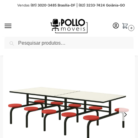
Vendas
(61) 3020-3485 Brasília-DF | (62) 3233-7424 Goiânia-GO
0
Pesquisar
Início
Mesas para Refeitório
Fixo
Fixo 10 Lugares
Mesa para Refeitório FIXA 10 Lugares MDP Branco de 25 mm – Assento VERMELHO – 50106
/
/
/
/