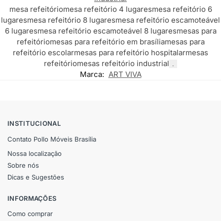
mesa refeitório
mesa refeitório 4 lugares
mesa refeitório 6
lugares
mesa refeitório 8 lugares
mesa refeitório escamoteável
6 lugares
mesa refeitório escamoteável 8 lugares
mesas para
refeitório
mesas para refeitório em brasília
mesas para
refeitório escolar
mesas para refeitório hospitalar
mesas
refeitório
mesas refeitório industrial
.
Marca:
ART VIVA
INSTITUCIONAL
Contato Pollo Móveis Brasília
Nossa localização
Sobre nós
Dicas e Sugestões
INFORMAÇÕES
Como comprar