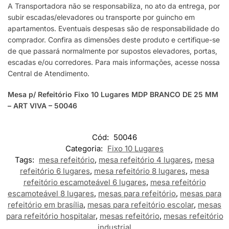
A Transportadora não se responsabiliza, no ato da entrega, por
subir escadas/elevadores ou transporte por guincho em
apartamentos. Eventuais despesas são de responsabilidade do
comprador. Confira as dimensões deste produto e certifique-se
de que passará normalmente por supostos elevadores, portas,
escadas e/ou corredores. Para mais informações, acesse nossa
Central de Atendimento.
Mesa p/ Refeitório Fixo 10 Lugares MDP BRANCO DE 25 MM
– ART VIVA – 50046
Cód:
50046
Categoria:
Fixo 10 Lugares
Tags:
mesa refeitório
,
mesa refeitório 4 lugares
,
mesa
refeitório 6 lugares
,
mesa refeitório 8 lugares
,
mesa
refeitório escamoteável 6 lugares
,
mesa refeitório
escamoteável 8 lugares
,
mesas para refeitório
,
mesas para
refeitório em brasília
,
mesas para refeitório escolar
,
mesas
para refeitório hospitalar
,
mesas refeitório
,
mesas refeitório
industrial