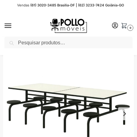
Vendas
(61) 3020-3485 Brasília-DF | (62) 3233-7424 Goiânia-GO
0
Pesquisar
Início
Mesas para Refeitório
Fixo
Fixo 10 Lugares
Mesa p/ Refeitório Fixo 10 Lugares MDP BRANCO DE 25 MM – ART VIVA – 50046
/
/
/
/