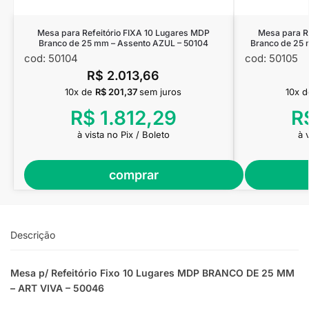
Mesa para Refeitório FIXA 10 Lugares MDP
Mesa para R
Branco de 25 mm – Assento AZUL – 50104
Branco de 25
cod: 50104
cod: 50105
R$
2.013,66
10x de
R$
201,37
sem juros
10x 
R$
1.812,29
R
à vista no Pix / Boleto
à 
comprar
Descrição
Mesa p/ Refeitório Fixo 10 Lugares MDP BRANCO DE 25 MM
– ART VIVA – 50046