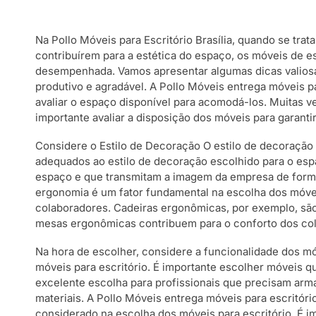
Na Pollo Móveis para Escritório Brasília, quando se tra
contribuírem para a estética do espaço, os móveis de 
desempenhada. Vamos apresentar algumas dicas valiosas 
produtivo e agradável. A Pollo Móveis entrega móveis pa
avaliar o espaço disponível para acomodá-los. Muitas v
importante avaliar a disposição dos móveis para garan
Considere o Estilo de Decoração O estilo de decoração 
adequados ao estilo de decoração escolhido para o espa
espaço e que transmitam a imagem da empresa de forma 
ergonomia é um fator fundamental na escolha dos móvei
colaboradores. Cadeiras ergonômicas, por exemplo, são
mesas ergonômicas contribuem para o conforto dos col
Na hora de escolher, considere a funcionalidade dos mó
móveis para escritório. É importante escolher móveis
excelente escolha para profissionais que precisam arma
materiais. A Pollo Móveis entrega móveis para escritóri
considerado na escolha dos móveis para escritório. É i