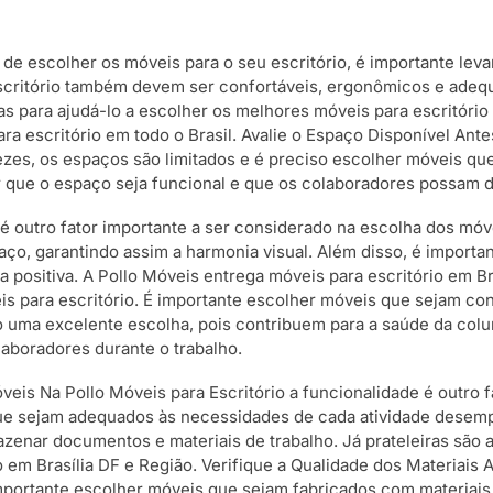
ta de escolher os móveis para o seu escritório, é importante le
escritório também devem ser confortáveis, ergonômicos e adeq
para ajudá-lo a escolher os melhores móveis para escritório e
ra escritório em todo o Brasil. Avalie o Espaço Disponível Ant
ezes, os espaços são limitados e é preciso escolher móveis qu
tir que o espaço seja funcional e que os colaboradores possa
é outro fator importante a ser considerado na escolha dos móve
ço, garantindo assim a harmonia visual. Além disso, é importa
positiva. A Pollo Móveis entrega móveis para escritório em B
s para escritório. É importante escolher móveis que sejam con
 uma excelente escolha, pois contribuem para a saúde da colun
aboradores durante o trabalho.
veis Na Pollo Móveis para Escritório a funcionalidade é outro 
 que sejam adequados às necessidades de cada atividade dese
zenar documentos e materiais de trabalho. Já prateleiras são
o em Brasília DF e Região. Verifique a Qualidade dos Materiais 
mportante escolher móveis que sejam fabricados com materiais 