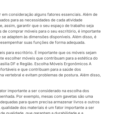
var em consideração alguns fatores essenciais. Além de
uados para as necessidades de cada atividade
, assim, garantir que o seu espaço de trabalho seja
es de comprar móveis para o seu escritório, é importante
e se adaptem às dimensões disponíveis. Além disso, é
m desempenhar suas funções de forma adequada.
is para escritório. É importante que os móveis sejam
nte escolher móveis que contribuam para a estética do
rasília DF e Região. Escolha Móveis Ergonômicos A
fortáveis e que contribuam para a saúde dos
a vertebral e evitam problemas de postura. Além disso,
fator importante a ser considerado na escolha dos
mpenhada. Por exemplo, mesas com gavetas são uma
 adequadas para quem precisa armazenar livros e outros
A qualidade dos materiais é um fator importante a ser
de qualidade, que garantam a durabilidade e a