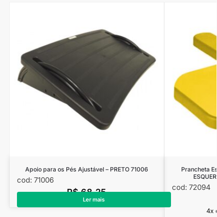
Apoio para os Pés Ajustável – PRETO 71006
Prancheta E
ESQUER
cod: 71006
cod: 72094
R$
68,25
Ler mais
4x 