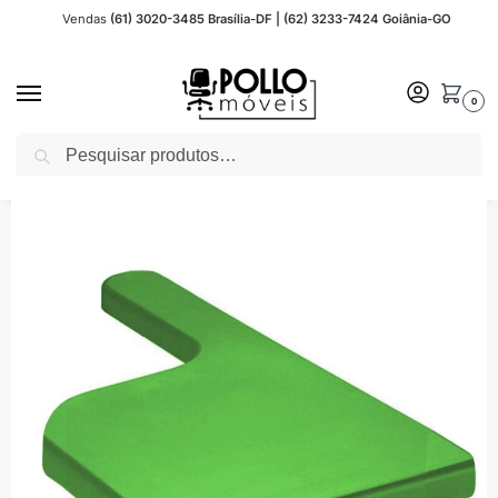
Vendas
(61) 3020-3485 Brasília-DF | (62) 3233-7424 Goiânia-GO
0
Pesquisar
Início
Outros - Acessórios para Escritório
Prancheta Escolar Plástica VERDE Lado ESQUERDA – REALPLAST – 72096
/
/