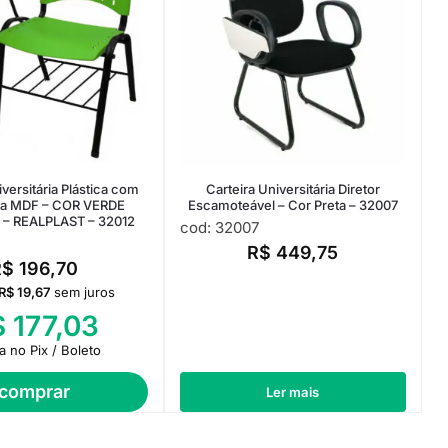
versitária Plástica com
Carteira Universitária Diretor
ta MDF – COR VERDE
Escamoteável – Cor Preta – 32007
– REALPLAST – 32012
cod: 32007
R$
449,75
R$
196,70
R$
19,67
sem juros
$
177,03
ta no Pix / Boleto
comprar
Ler mais