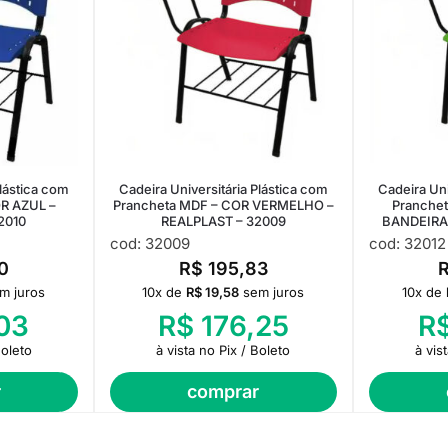
Plástica com
Cadeira Universitária Plástica com
Cadeira Uni
R AZUL –
Prancheta MDF – COR VERMELHO –
Pranche
2010
REALPLAST – 32009
BANDEIRA 
cod: 32009
cod: 32012
0
R$
195,83
m juros
10x de
R$
19,58
sem juros
10x de
03
R$
176,25
R
Boleto
à vista no Pix / Boleto
à vis
r
comprar