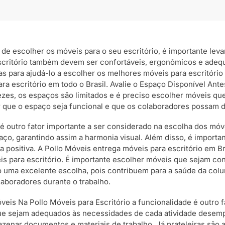
ta de escolher os móveis para o seu escritório, é importante le
escritório também devem ser confortáveis, ergonômicos e adeq
para ajudá-lo a escolher os melhores móveis para escritório e
ra escritório em todo o Brasil. Avalie o Espaço Disponível Ant
ezes, os espaços são limitados e é preciso escolher móveis qu
tir que o espaço seja funcional e que os colaboradores possa
é outro fator importante a ser considerado na escolha dos móve
ço, garantindo assim a harmonia visual. Além disso, é importa
positiva. A Pollo Móveis entrega móveis para escritório em B
s para escritório. É importante escolher móveis que sejam con
 uma excelente escolha, pois contribuem para a saúde da colun
aboradores durante o trabalho.
veis Na Pollo Móveis para Escritório a funcionalidade é outro 
 que sejam adequados às necessidades de cada atividade dese
zenar documentos e materiais de trabalho. Já prateleiras são