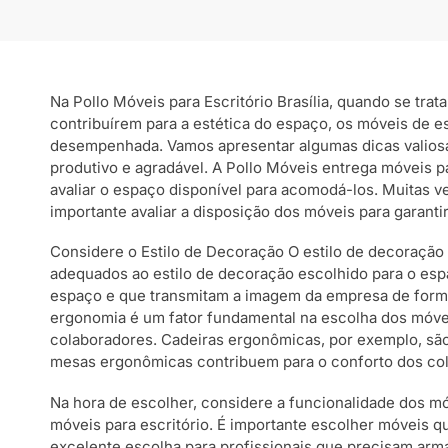
Na Pollo Móveis para Escritório Brasília, quando se tra
contribuírem para a estética do espaço, os móveis de 
desempenhada. Vamos apresentar algumas dicas valiosas 
produtivo e agradável. A Pollo Móveis entrega móveis pa
avaliar o espaço disponível para acomodá-los. Muitas v
importante avaliar a disposição dos móveis para garan
Considere o Estilo de Decoração O estilo de decoração 
adequados ao estilo de decoração escolhido para o espa
espaço e que transmitam a imagem da empresa de forma 
ergonomia é um fator fundamental na escolha dos móvei
colaboradores. Cadeiras ergonômicas, por exemplo, são
mesas ergonômicas contribuem para o conforto dos col
Na hora de escolher, considere a funcionalidade dos mó
móveis para escritório. É importante escolher móveis
excelente escolha para profissionais que precisam arma