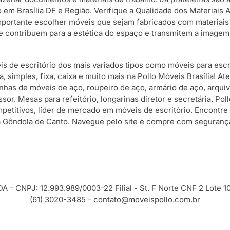
o em Brasília DF e Região. Verifique a Qualidade dos Materiais 
mportante escolher móveis que sejam fabricados com materiais 
e contribuem para a estética do espaço e transmitem a imagem 
is de escritório dos mais variados tipos como móveis para esc
a, simples, fixa, caixa e muito mais na Pollo Móveis Brasília! A
nhas de móveis de aço, roupeiro de aço, armário de aço, arquiv
essor. Mesas para refeitório, longarinas diretor e secretária. Po
petitivos, líder de mercado em móveis de escritório. Encontr
 Gôndola de Canto. Navegue pelo site e compre com segurança. 
CNPJ: 12.993.989/0003-22 Filial - St. F Norte CNF 2 Lote 10 -
(61) 3020-3485 -
contato@moveispollo.com.br