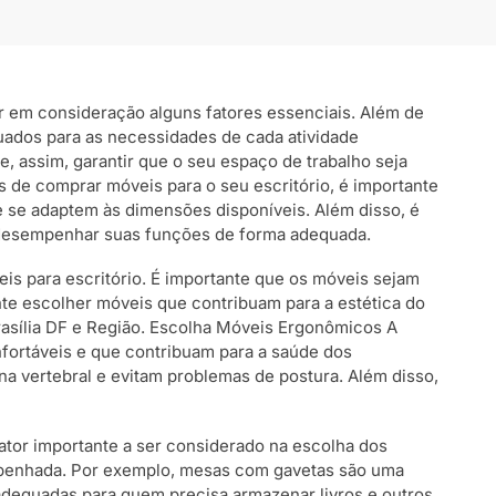
var em consideração alguns fatores essenciais. Além de
uados para as necessidades de cada atividade
, assim, garantir que o seu espaço de trabalho seja
es de comprar móveis para o seu escritório, é importante
e se adaptem às dimensões disponíveis. Além disso, é
m desempenhar suas funções de forma adequada.
is para escritório. É importante que os móveis sejam
nte escolher móveis que contribuam para a estética do
rasília DF e Região. Escolha Móveis Ergonômicos A
fortáveis e que contribuam para a saúde dos
a vertebral e evitam problemas de postura. Além disso,
fator importante a ser considerado na escolha dos
mpenhada. Por exemplo, mesas com gavetas são uma
 adequadas para quem precisa armazenar livros e outros