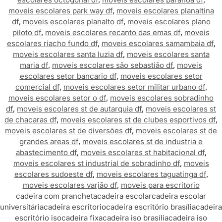
moveis escolares park way df
,
moveis escolares planaltina
df
,
moveis escolares planalto df
,
moveis escolares plano
piloto df
,
moveis escolares recanto das emas df
,
moveis
escolares riacho fundo df
,
moveis escolares samambaia df
,
moveis escolares santa luzia df
,
moveis escolares santa
maria df
,
moveis escolares são sebastião df
,
moveis
escolares setor bancario df
,
moveis escolares setor
comercial df
,
moveis escolares setor militar urbano df
,
moveis escolares setor o df
,
moveis escolares sobradinho
df
,
moveis escolares st de autarquia df
,
moveis escolares st
de chacaras df
,
moveis escolares st de clubes esportivos df
,
moveis escolares st de diversões df
,
moveis escolares st de
grandes areas df
,
moveis escolares st de industria e
abastecimento df
,
moveis escolares st habitacional df
,
moveis escolares st industrial de sobradinho df
,
moveis
escolares sudoeste df
,
moveis escolares taguatinga df
,
moveis escolares varjão df
,
moveis para escritorio
cadeira com prancheta
cadeira escolar
cadeira escolar
universitária
cadeira escritorio
cadeira escritório brasília
cadeira
escritório iso
cadeira fixa
cadeira iso brasília
cadeira iso