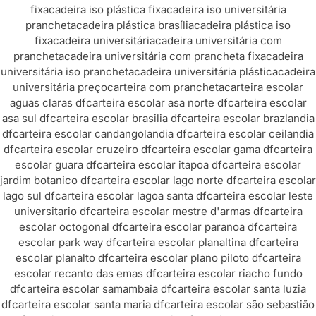
fixa
cadeira iso plástica fixa
cadeira iso universitária
prancheta
cadeira plástica brasília
cadeira plástica iso
fixa
cadeira universitária
cadeira universitária com
prancheta
cadeira universitária com prancheta fixa
cadeira
universitária iso prancheta
cadeira universitária plástica
cadeira
universitária preço
carteira com prancheta
carteira escolar
aguas claras df
carteira escolar asa norte df
carteira escolar
asa sul df
carteira escolar brasilia df
carteira escolar brazlandia
df
carteira escolar candangolandia df
carteira escolar ceilandia
df
carteira escolar cruzeiro df
carteira escolar gama df
carteira
escolar guara df
carteira escolar itapoa df
carteira escolar
jardim botanico df
carteira escolar lago norte df
carteira escolar
lago sul df
carteira escolar lagoa santa df
carteira escolar leste
universitario df
carteira escolar mestre d'armas df
carteira
escolar octogonal df
carteira escolar paranoa df
carteira
escolar park way df
carteira escolar planaltina df
carteira
escolar planalto df
carteira escolar plano piloto df
carteira
escolar recanto das emas df
carteira escolar riacho fundo
df
carteira escolar samambaia df
carteira escolar santa luzia
df
carteira escolar santa maria df
carteira escolar são sebastião