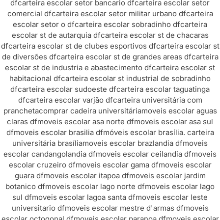
df
carteira escolar setor bancario df
carteira escolar setor
comercial df
carteira escolar setor militar urbano df
carteira
escolar setor o df
carteira escolar sobradinho df
carteira
escolar st de autarquia df
carteira escolar st de chacaras
df
carteira escolar st de clubes esportivos df
carteira escolar st
de diversões df
carteira escolar st de grandes areas df
carteira
escolar st de industria e abastecimento df
carteira escolar st
habitacional df
carteira escolar st industrial de sobradinho
df
carteira escolar sudoeste df
carteira escolar taguatinga
df
carteira escolar varjão df
carteira universitária com
prancheta
comprar cadeira universitária
moveis escolar aguas
claras df
moveis escolar asa norte df
moveis escolar asa sul
df
moveis escolar brasilia df
móveis escolar brasília. carteira
universitária brasília
moveis escolar brazlandia df
moveis
escolar candangolandia df
moveis escolar ceilandia df
moveis
escolar cruzeiro df
moveis escolar gama df
moveis escolar
guara df
moveis escolar itapoa df
moveis escolar jardim
botanico df
moveis escolar lago norte df
moveis escolar lago
sul df
moveis escolar lagoa santa df
moveis escolar leste
universitario df
moveis escolar mestre d'armas df
moveis
escolar octogonal df
moveis escolar paranoa df
moveis escolar