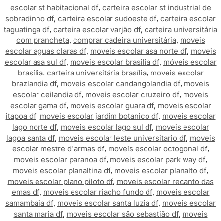
escolar st habitacional df
,
carteira escolar st industrial de
sobradinho df
,
carteira escolar sudoeste df
,
carteira escolar
taguatinga df
,
carteira escolar varjão df
,
carteira universitária
com prancheta
,
comprar cadeira universitária
,
moveis
escolar aguas claras df
,
moveis escolar asa norte df
,
moveis
escolar asa sul df
,
moveis escolar brasilia df
,
móveis escolar
brasília. carteira universitária brasília
,
moveis escolar
brazlandia df
,
moveis escolar candangolandia df
,
moveis
escolar ceilandia df
,
moveis escolar cruzeiro df
,
moveis
escolar gama df
,
moveis escolar guara df
,
moveis escolar
itapoa df
,
moveis escolar jardim botanico df
,
moveis escolar
lago norte df
,
moveis escolar lago sul df
,
moveis escolar
lagoa santa df
,
moveis escolar leste universitario df
,
moveis
escolar mestre d'armas df
,
moveis escolar octogonal df
,
moveis escolar paranoa df
,
moveis escolar park way df
,
moveis escolar planaltina df
,
moveis escolar planalto df
,
moveis escolar plano piloto df
,
moveis escolar recanto das
emas df
,
moveis escolar riacho fundo df
,
moveis escolar
samambaia df
,
moveis escolar santa luzia df
,
moveis escolar
santa maria df
,
moveis escolar são sebastião df
,
moveis