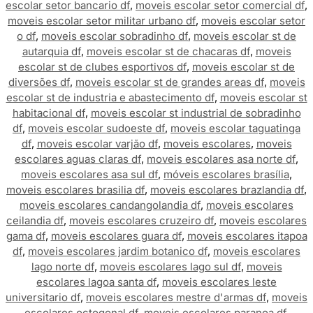
escolar setor bancario df
,
moveis escolar setor comercial df
,
moveis escolar setor militar urbano df
,
moveis escolar setor
o df
,
moveis escolar sobradinho df
,
moveis escolar st de
autarquia df
,
moveis escolar st de chacaras df
,
moveis
escolar st de clubes esportivos df
,
moveis escolar st de
diversões df
,
moveis escolar st de grandes areas df
,
moveis
escolar st de industria e abastecimento df
,
moveis escolar st
habitacional df
,
moveis escolar st industrial de sobradinho
df
,
moveis escolar sudoeste df
,
moveis escolar taguatinga
df
,
moveis escolar varjão df
,
moveis escolares
,
moveis
escolares aguas claras df
,
moveis escolares asa norte df
,
moveis escolares asa sul df
,
móveis escolares brasília
,
moveis escolares brasilia df
,
moveis escolares brazlandia df
,
moveis escolares candangolandia df
,
moveis escolares
ceilandia df
,
moveis escolares cruzeiro df
,
moveis escolares
gama df
,
moveis escolares guara df
,
moveis escolares itapoa
df
,
moveis escolares jardim botanico df
,
moveis escolares
lago norte df
,
moveis escolares lago sul df
,
moveis
escolares lagoa santa df
,
moveis escolares leste
universitario df
,
moveis escolares mestre d'armas df
,
moveis
escolares octogonal df
,
moveis escolares paranoa df
,