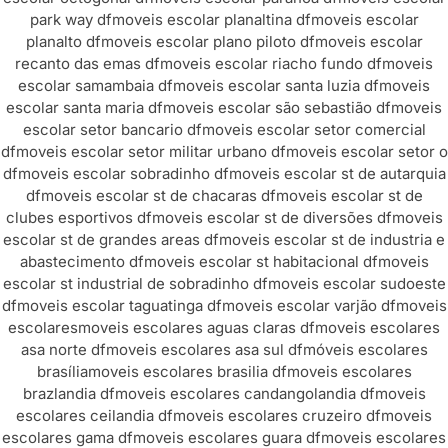
park way df
moveis escolar planaltina df
moveis escolar
planalto df
moveis escolar plano piloto df
moveis escolar
recanto das emas df
moveis escolar riacho fundo df
moveis
escolar samambaia df
moveis escolar santa luzia df
moveis
escolar santa maria df
moveis escolar são sebastião df
moveis
escolar setor bancario df
moveis escolar setor comercial
df
moveis escolar setor militar urbano df
moveis escolar setor o
df
moveis escolar sobradinho df
moveis escolar st de autarquia
df
moveis escolar st de chacaras df
moveis escolar st de
clubes esportivos df
moveis escolar st de diversões df
moveis
escolar st de grandes areas df
moveis escolar st de industria e
abastecimento df
moveis escolar st habitacional df
moveis
escolar st industrial de sobradinho df
moveis escolar sudoeste
df
moveis escolar taguatinga df
moveis escolar varjão df
moveis
escolares
moveis escolares aguas claras df
moveis escolares
asa norte df
moveis escolares asa sul df
móveis escolares
brasília
moveis escolares brasilia df
moveis escolares
brazlandia df
moveis escolares candangolandia df
moveis
escolares ceilandia df
moveis escolares cruzeiro df
moveis
escolares gama df
moveis escolares guara df
moveis escolares