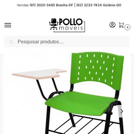
Vendas
(61) 3020-3485 Brasília-DF | (62) 3233-7424 Goiânia-GO
0
Pesquisar
Início
Móveis Escolares
Carteiras Escolares
Cadeira Universitária Plástica com Prancheta MDF – COR VERDE BANDEIRA – REALPLAST – 32012
/
/
/