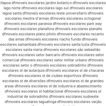
itapoa df
moveis escolares jardim botanico df
moveis escolares
lago norte df
moveis escolares lago sul df
moveis escolares
lagoa santa df
moveis escolares leste universitario df
moveis
escolares mestre d'armas df
moveis escolares octogonal
df
moveis escolares paranoa df
moveis escolares park way
df
moveis escolares planaltina df
moveis escolares planalto
df
moveis escolares plano piloto df
moveis escolares recanto
das emas df
moveis escolares riacho fundo df
moveis
escolares samambaia df
moveis escolares santa luzia df
moveis
escolares santa maria df
moveis escolares são sebastião
df
moveis escolares setor bancario df
moveis escolares setor
comercial df
moveis escolares setor militar urbano df
moveis
escolares setor o df
moveis escolares sobradinho df
moveis
escolares st de autarquia df
moveis escolares st de chacaras
df
moveis escolares st de clubes esportivos df
moveis
escolares st de diversões df
moveis escolares st de grandes
areas df
moveis escolares st de industria e abastecimento
df
moveis escolares st habitacional df
moveis escolares st
industrial de sobradinho df
moveis escolares sudoeste
df
moveis escolares taguatinga df
moveis escolares varjão