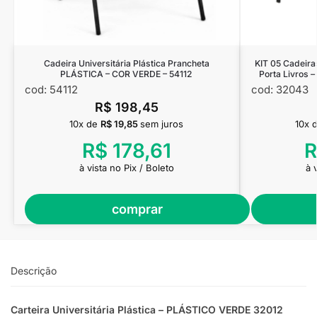
Cadeira Universitária Plástica Prancheta
KIT 05 Cadeira
PLÁSTICA – COR VERDE – 54112
Porta Livros 
cod: 54112
cod: 32043
R$
198,45
10x de
R$
19,85
sem juros
10x 
R$
178,61
R
à vista no Pix / Boleto
à 
comprar
Descrição
Carteira Universitária Plástica – PLÁSTICO VERDE 32012