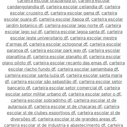
carteira escolar brazlandia df
,
carteira escolar
candangolandia df
,
carteira escolar ceilandia df
,
carteira
escolar cruzeiro df
,
carteira escolar gama df
,
carteira
escolar guara df
,
carteira escolar itapoa df
,
carteira escolar
jardim botanico df
,
carteira escolar lago norte df
,
carteira
escolar lago sul df
,
carteira escolar lagoa santa df
,
carteira
escolar leste universitario df
,
carteira escolar mestre
d'armas df
,
carteira escolar octogonal df
,
carteira escolar
paranoa df
,
carteira escolar park way df
,
carteira escolar
planaltina df
,
carteira escolar planalto df
,
carteira escolar
plano piloto df
,
carteira escolar recanto das emas df
,
carteira
escolar riacho fundo df
,
carteira escolar samambaia df
,
carteira escolar santa luzia df
,
carteira escolar santa maria
df
,
carteira escolar são sebastião df
,
carteira escolar setor
bancario df
,
carteira escolar setor comercial df
,
carteira
escolar setor militar urbano df
,
carteira escolar setor o df
,
carteira escolar sobradinho df
,
carteira escolar st de
autarquia df
,
carteira escolar st de chacaras df
,
carteira
escolar st de clubes esportivos df
,
carteira escolar st de
diversões df
,
carteira escolar st de grandes areas df
,
carteira escolar st de industria e abastecimento df
,
carteira