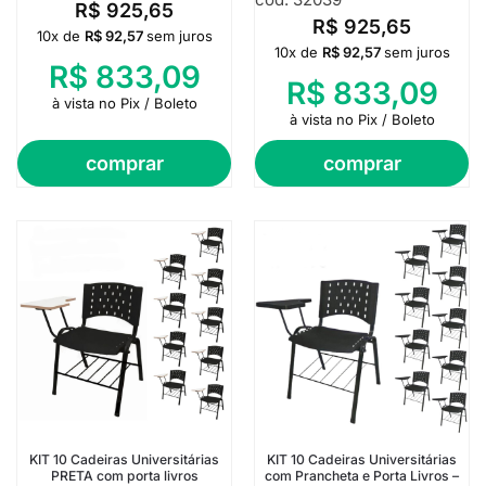
R$
925,65
R$
925,65
10x de
R$
92,57
sem juros
10x de
R$
92,57
sem juros
R$
833,09
R$
833,09
à vista no Pix / Boleto
à vista no Pix / Boleto
comprar
comprar
KIT 10 Cadeiras Universitárias
KIT 10 Cadeiras Universitárias
PRETA com porta livros
com Prancheta e Porta Livros –