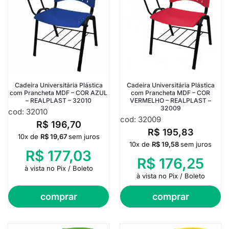
Cadeira Universitária Plástica
Cadeira Universitária Plástica
com Prancheta MDF – COR AZUL
com Prancheta MDF – COR
– REALPLAST – 32010
VERMELHO – REALPLAST –
32009
cod: 32010
cod: 32009
R$
196,70
R$
195,83
10x de
R$
19,67
sem juros
10x de
R$
19,58
sem juros
R$
177,03
R$
176,25
à vista no Pix / Boleto
à vista no Pix / Boleto
comprar
comprar