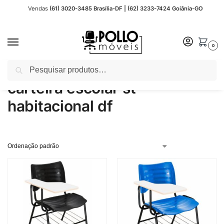
Vendas
(61) 3020-3485 Brasília-DF | (62) 3233-7424 Goiânia-GO
0
Pesquisar
Início
Produtos marcados com a tag “carteira escolar st habitacional df”
/
carteira escolar st
habitacional df