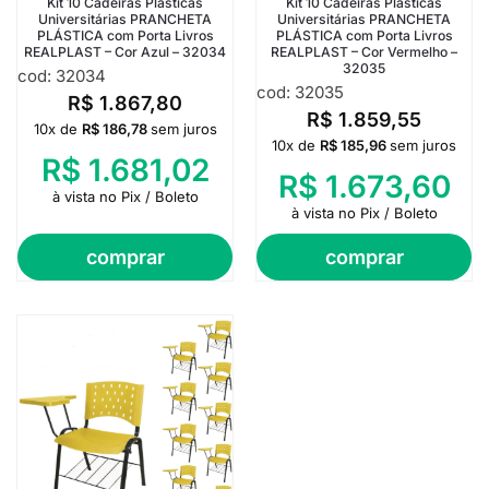
Kit 10 Cadeiras Plásticas
Kit 10 Cadeiras Plásticas
Universitárias PRANCHETA
Universitárias PRANCHETA
PLÁSTICA com Porta Livros
PLÁSTICA com Porta Livros
REALPLAST – Cor Azul – 32034
REALPLAST – Cor Vermelho –
32035
cod: 32034
cod: 32035
R$
1.867,80
R$
1.859,55
10x de
R$
186,78
sem juros
10x de
R$
185,96
sem juros
R$
1.681,02
R$
1.673,60
à vista no Pix / Boleto
à vista no Pix / Boleto
comprar
comprar