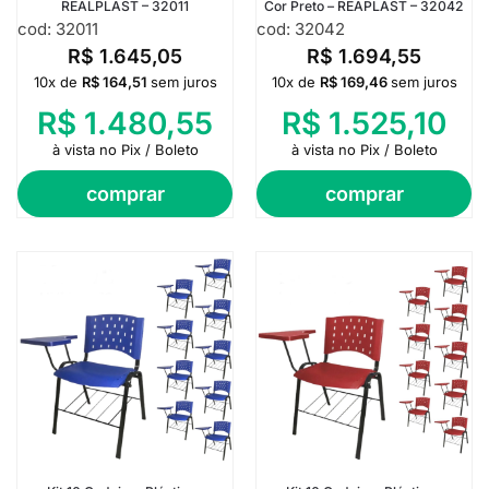
REALPLAST – 32011
Cor Preto – REAPLAST – 32042
cod: 32011
cod: 32042
R$
1.645,05
R$
1.694,55
10x de
R$
164,51
sem juros
10x de
R$
169,46
sem juros
R$
1.480,55
R$
1.525,10
à vista no Pix / Boleto
à vista no Pix / Boleto
comprar
comprar