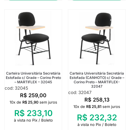
Carteira Universitária Secretária
Carteira Universitária Secretária
Estofada c/ Grade – Corino Preto
Estofada (CANHOTO) c/ Grade –
– MARTIFLEX – 32045
Corino Preto – MARTIFLEX-
32047
cod: 32045
cod: 32047
R$
259,00
R$
258,13
10x de
R$
25,90
sem juros
10x de
R$
25,81
sem juros
R$
233,10
R$
232,32
à vista no Pix / Boleto
à vista no Pix / Boleto