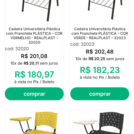
Cadeira Universitária Plástica
Cadeira Universitária Plástica
com Prancheta PLÁSTICA – COR
com Prancheta PLÁSTICA – COR
VERMELHO – REALPLAST –
VERDE – REALPLAST – 32023
32020
cod: 32023
cod: 32020
R$
202,48
R$
201,08
10x de
R$
20,25
sem juros
10x de
R$
20,11
sem juros
R$
182,23
R$
180,97
à vista no Pix / Boleto
à vista no Pix / Boleto
comprar
comprar