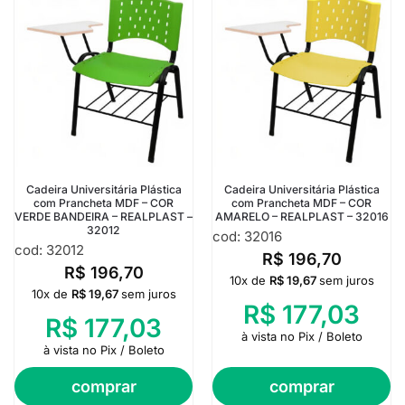
Cadeira Universitária Plástica
Cadeira Universitária Plástica
com Prancheta MDF – COR
com Prancheta MDF – COR
VERDE BANDEIRA – REALPLAST –
AMARELO – REALPLAST – 32016
32012
cod: 32016
cod: 32012
R$
196,70
R$
196,70
10x de
R$
19,67
sem juros
10x de
R$
19,67
sem juros
R$
177,03
R$
177,03
à vista no Pix / Boleto
à vista no Pix / Boleto
comprar
comprar