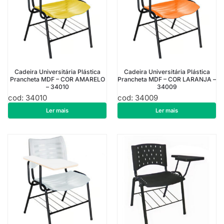
Cadeira Universitária Plástica
Cadeira Universitária Plástica
Prancheta MDF – COR AMARELO
Prancheta MDF – COR LARANJA –
– 34010
34009
cod: 34010
cod: 34009
R$
184,22
R$
180,10
Ler mais
Ler mais