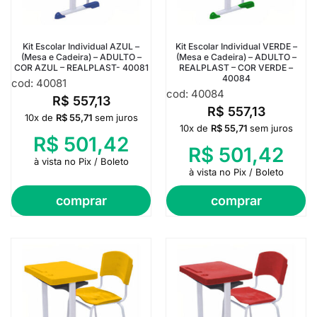
Kit Escolar Individual AZUL –
Kit Escolar Individual VERDE –
(Mesa e Cadeira) – ADULTO –
(Mesa e Cadeira) – ADULTO –
COR AZUL – REALPLAST- 40081
REALPLAST – COR VERDE –
40084
cod: 40081
cod: 40084
R$
557,13
R$
557,13
10x de
R$
55,71
sem juros
10x de
R$
55,71
sem juros
R$
501,42
R$
501,42
à vista no Pix / Boleto
à vista no Pix / Boleto
comprar
comprar