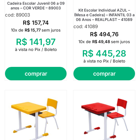
Cadeira Escolar Juvenil 06 a 09
anos – COR VERDE – 89003
Kit Escolar Individual AZUL –
cod: 89003
(Mesa e Cadeira) – INFANTIL 03 a
06 Anos – REALPLAST – 41089
R$
157,74
cod: 41089
10x de
R$
15,77
sem juros
R$
494,76
R$
141,97
10x de
R$
49,48
sem juros
à vista no Pix / Boleto
R$
445,28
à vista no Pix / Boleto
comprar
comprar