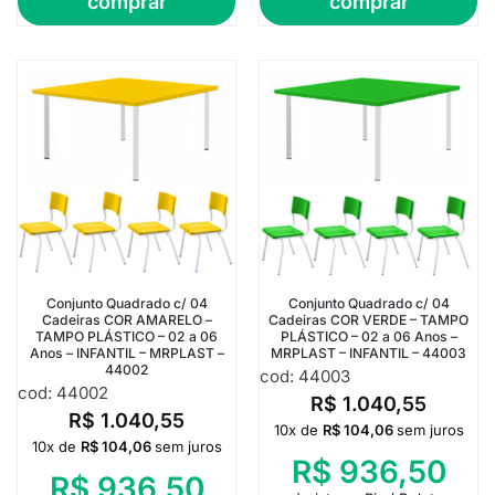
comprar
comprar
Conjunto Quadrado c/ 04
Conjunto Quadrado c/ 04
Cadeiras COR AMARELO –
Cadeiras COR VERDE – TAMPO
TAMPO PLÁSTICO – 02 a 06
PLÁSTICO – 02 a 06 Anos –
Anos – INFANTIL – MRPLAST –
MRPLAST – INFANTIL – 44003
44002
cod: 44003
cod: 44002
R$
1.040,55
R$
1.040,55
10x de
R$
104,06
sem juros
10x de
R$
104,06
sem juros
R$
936,50
R$
936,50