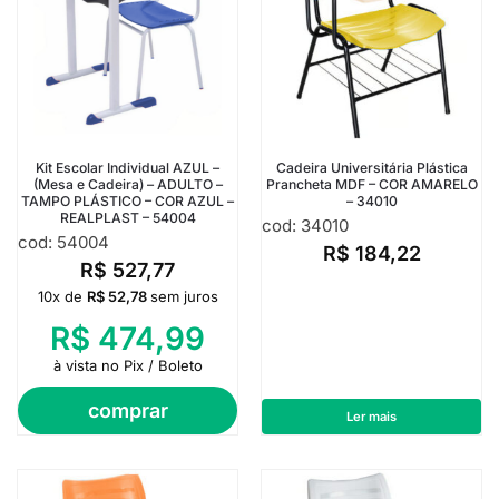
Kit Escolar Individual AZUL –
Cadeira Universitária Plástica
(Mesa e Cadeira) – ADULTO –
Prancheta MDF – COR AMARELO
TAMPO PLÁSTICO – COR AZUL –
– 34010
REALPLAST – 54004
cod: 34010
cod: 54004
R$
184,22
R$
527,77
10x de
R$
52,78
sem juros
R$
474,99
à vista no Pix / Boleto
comprar
Ler mais