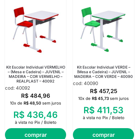
Kit Escolar Individual VERMELHO
Kit Escolar Individual VERDE –
– (Mesa e Cadeira) – JUVENIL –
(Mesa e Cadeira) – JUVENIL –
MADEIRA – COR VERMELHO –
MADEIRA – COR VERDE – 40090
REALPLAST – 40092
cod: 40090
cod: 40092
R$
457,25
R$
484,96
10x de
R$
45,73
sem juros
10x de
R$
48,50
sem juros
R$
411,53
R$
436,46
à vista no Pix / Boleto
à vista no Pix / Boleto
comprar
comprar