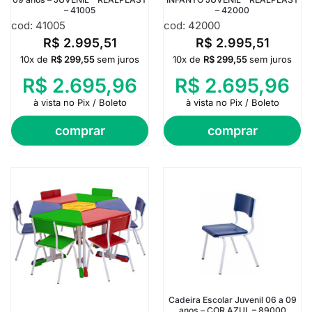
– 41005
– 42000
cod: 41005
cod: 42000
R$
2.995,51
R$
2.995,51
10x de
R$
299,55
sem juros
10x de
R$
299,55
sem juros
R$
2.695,96
R$
2.695,96
à vista no Pix / Boleto
à vista no Pix / Boleto
comprar
comprar
Cadeira Escolar Juvenil 06 a 09
anos – COR AZUL – 89000