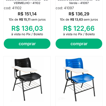
VERMELHO – 41102
Verde – 41097
cod: 41102
cod: 41097
R$
151,14
R$
136,29
10x de
R$
15,11
sem juros
10x de
R$
13,63
sem juros
R$
136,03
R$
122,66
à vista no Pix / Boleto
à vista no Pix / Boleto
comprar
comprar