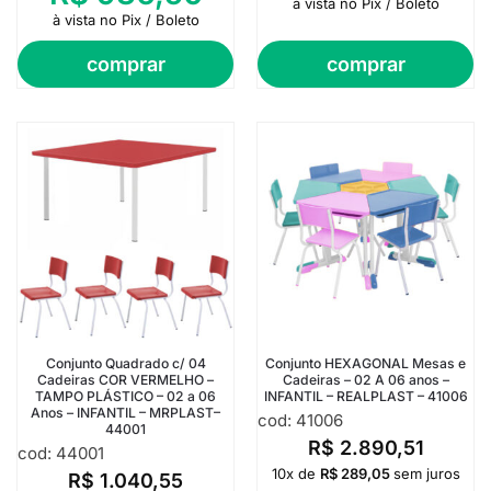
à vista no Pix / Boleto
à vista no Pix / Boleto
comprar
comprar
Conjunto Quadrado c/ 04
Conjunto HEXAGONAL Mesas e
Cadeiras COR VERMELHO –
Cadeiras – 02 A 06 anos –
TAMPO PLÁSTICO – 02 a 06
INFANTIL – REALPLAST – 41006
Anos – INFANTIL – MRPLAST–
cod: 41006
44001
R$
2.890,51
cod: 44001
10x de
R$
289,05
sem juros
R$
1.040,55