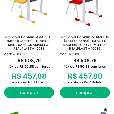
Kit Escolar Individual AMARELO –
Kit Escolar Individual VERMELHO
(Mesa e Cadeira) – INFANTIL –
– (Mesa e Cadeira) – INFANTIL –
MADEIRA – COR AMARELO –
MADEIRA – COR VERMELHO –
REALPLAST – 40088
REALPLAST – 40086
cod: 40088
cod: 40086
R$
508,76
R$
508,76
10x de
R$
50,88
sem juros
10x de
R$
50,88
sem juros
R$
457,88
R$
457,88
à vista no Pix / Boleto
à vista no Pix / Boleto
comprar
comprar