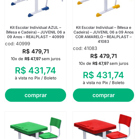
Kit Escolar Individual AZUL –
Kit Escolar Individual – (Mesa e
(Mesa e Cadeira) – JUVENIL 06 a
Cadeira) – JUVENIL 06 a 09 Anos
09 Anos – REALPLAST – 40999
COR AMARELO – REALPLAST –
41083
cod: 40999
cod: 41083
R$
479,71
R$
479,71
10x de
R$
47,97
sem juros
10x de
R$
47,97
sem juros
R$
431,74
R$
431,74
à vista no Pix / Boleto
à vista no Pix / Boleto
comprar
comprar