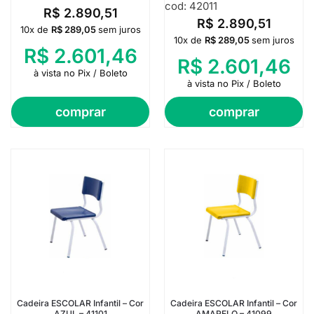
cod: 42011
R$
2.890,51
R$
2.890,51
10x de
R$
289,05
sem juros
10x de
R$
289,05
sem juros
R$
2.601,46
R$
2.601,46
à vista no Pix / Boleto
à vista no Pix / Boleto
comprar
comprar
Cadeira ESCOLAR Infantil – Cor
Cadeira ESCOLAR Infantil – Cor
AZUL – 41101
AMARELO – 41099