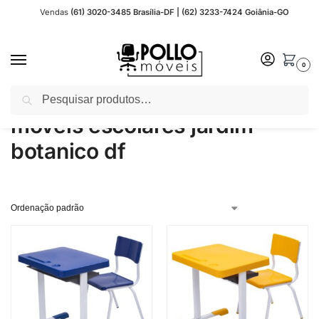
Vendas
(61) 3020-3485 Brasília-DF | (62) 3233-7424 Goiânia-GO
0
Pesquisar
Início
Produtos marcados com a tag “moveis escolares jardim botanico df”
/
moveis escolares jardim
botanico df