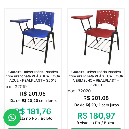
Cadeira Universitária Plástica
Cadeira Universitária Plástica
com Prancheta PLÁSTICA – COR
com Prancheta PLÁSTICA – COR
AZUL – REALPLAST – 32019
VERMELHO – REALPLAST –
32020
cod: 32019
cod: 32020
R$
201,95
R$
201,08
10x de
R$
20,20
sem juros
10x de
R$
20,11
sem juros
R$
181,76
R$
180,97
à vista no Pix / Boleto
à vista no Pix / Boleto