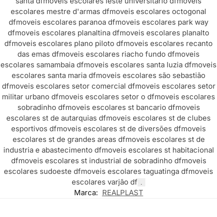
santa df
moveis escolares leste universitario df
moveis
escolares mestre d'armas df
moveis escolares octogonal
df
moveis escolares paranoa df
moveis escolares park way
df
moveis escolares planaltina df
moveis escolares planalto
df
moveis escolares plano piloto df
moveis escolares recanto
das emas df
moveis escolares riacho fundo df
moveis
escolares samambaia df
moveis escolares santa luzia df
moveis
escolares santa maria df
moveis escolares são sebastião
df
moveis escolares setor comercial df
moveis escolares setor
militar urbano df
moveis escolares setor o df
moveis escolares
sobradinho df
moveis escolares st bancario df
moveis
escolares st de autarquias df
moveis escolares st de clubes
esportivos df
moveis escolares st de diversões df
moveis
escolares st de grandes areas df
moveis escolares st de
industria e abastecimento df
moveis escolares st habitacional
df
moveis escolares st industrial de sobradinho df
moveis
escolares sudoeste df
moveis escolares taguatinga df
moveis
escolares varjão df
.
Marca:
REALPLAST