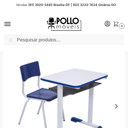
Vendas
(61) 3020-3485 Brasília-DF | (62) 3233-7424 Goiânia-GO
0
Pesquisar
Início
Móveis Escolares
Conjunto Escolar
Conjunto Escolar Infantil
Ki
/
/
/