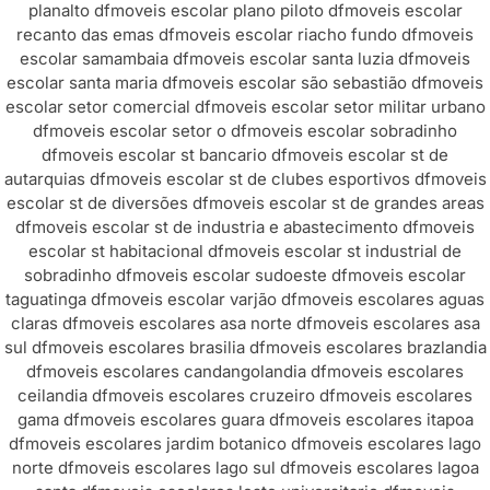
planalto df
moveis escolar plano piloto df
moveis escolar
recanto das emas df
moveis escolar riacho fundo df
moveis
escolar samambaia df
moveis escolar santa luzia df
moveis
escolar santa maria df
moveis escolar são sebastião df
moveis
escolar setor comercial df
moveis escolar setor militar urbano
df
moveis escolar setor o df
moveis escolar sobradinho
df
moveis escolar st bancario df
moveis escolar st de
autarquias df
moveis escolar st de clubes esportivos df
moveis
escolar st de diversões df
moveis escolar st de grandes areas
df
moveis escolar st de industria e abastecimento df
moveis
escolar st habitacional df
moveis escolar st industrial de
sobradinho df
moveis escolar sudoeste df
moveis escolar
taguatinga df
moveis escolar varjão df
moveis escolares aguas
claras df
moveis escolares asa norte df
moveis escolares asa
sul df
moveis escolares brasilia df
moveis escolares brazlandia
df
moveis escolares candangolandia df
moveis escolares
ceilandia df
moveis escolares cruzeiro df
moveis escolares
gama df
moveis escolares guara df
moveis escolares itapoa
df
moveis escolares jardim botanico df
moveis escolares lago
norte df
moveis escolares lago sul df
moveis escolares lagoa