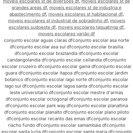
moveis escolares st de diversões df
,
moveis escolares st de
grandes areas df
,
moveis escolares st de industria e
abastecimento df
,
moveis escolares st habitacional df
,
moveis escolares st industrial de sobradinho df
,
moveis
escolares sudoeste df
,
moveis escolares taguatinga df
,
moveis escolares varjão df
conjunto escolar aguas claras df
conjunto escolar asa norte
df
conjunto escolar asa sul df
conjunto escolar brasilia
df
conjunto escolar brazlandia df
conjunto escolar
candangolandia df
conjunto escolar ceilandia df
conjunto
escolar cruzeiro df
conjunto escolar gama df
conjunto escolar
guara df
conjunto escolar itapoa df
conjunto escolar jardim
botanico df
conjunto escolar lago norte df
conjunto escolar
lago sul df
conjunto escolar lagoa santa df
conjunto escolar
leste universitario df
conjunto escolar mestre d'armas
df
conjunto escolar octogonal df
conjunto escolar paranoa
df
conjunto escolar park way df
conjunto escolar planaltina
df
conjunto escolar planalto df
conjunto escolar plano piloto
df
conjunto escolar recanto das emas df
conjunto escolar
riacho fundo df
conjunto escolar samambaia df
conjunto
escolar santa luzia df
conjunto escolar santa maria df
conjunto