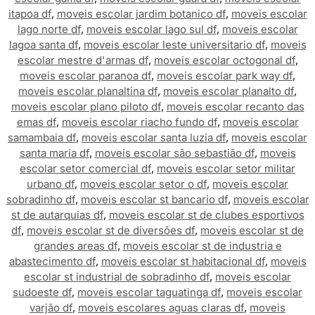
itapoa df
,
moveis escolar jardim botanico df
,
moveis escolar
lago norte df
,
moveis escolar lago sul df
,
moveis escolar
lagoa santa df
,
moveis escolar leste universitario df
,
moveis
escolar mestre d'armas df
,
moveis escolar octogonal df
,
moveis escolar paranoa df
,
moveis escolar park way df
,
moveis escolar planaltina df
,
moveis escolar planalto df
,
moveis escolar plano piloto df
,
moveis escolar recanto das
emas df
,
moveis escolar riacho fundo df
,
moveis escolar
samambaia df
,
moveis escolar santa luzia df
,
moveis escolar
santa maria df
,
moveis escolar são sebastião df
,
moveis
escolar setor comercial df
,
moveis escolar setor militar
urbano df
,
moveis escolar setor o df
,
moveis escolar
sobradinho df
,
moveis escolar st bancario df
,
moveis escolar
st de autarquias df
,
moveis escolar st de clubes esportivos
df
,
moveis escolar st de diversões df
,
moveis escolar st de
grandes areas df
,
moveis escolar st de industria e
abastecimento df
,
moveis escolar st habitacional df
,
moveis
escolar st industrial de sobradinho df
,
moveis escolar
sudoeste df
,
moveis escolar taguatinga df
,
moveis escolar
varjão df
,
moveis escolares aguas claras df
,
moveis