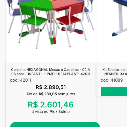
Conjunto HEXAGONAL Mesas e Cadeiras – 02 A
Kit Escolar Ind
06 anos – INFANTIL – PMD – REALPLAST- 42011
INFANTIL 03 
cod: 42011
cod: 41089
R$
2.890,51
10x de
R$
289,05
sem juros
R$
2.601,46
à vista no Pix / Boleto