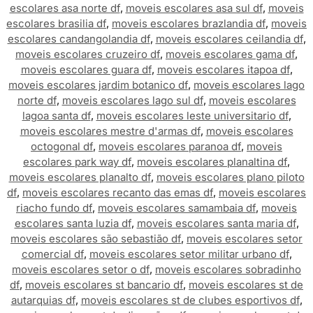
escolares asa norte df
,
moveis escolares asa sul df
,
moveis
escolares brasilia df
,
moveis escolares brazlandia df
,
moveis
escolares candangolandia df
,
moveis escolares ceilandia df
,
moveis escolares cruzeiro df
,
moveis escolares gama df
,
moveis escolares guara df
,
moveis escolares itapoa df
,
moveis escolares jardim botanico df
,
moveis escolares lago
norte df
,
moveis escolares lago sul df
,
moveis escolares
lagoa santa df
,
moveis escolares leste universitario df
,
moveis escolares mestre d'armas df
,
moveis escolares
octogonal df
,
moveis escolares paranoa df
,
moveis
escolares park way df
,
moveis escolares planaltina df
,
moveis escolares planalto df
,
moveis escolares plano piloto
df
,
moveis escolares recanto das emas df
,
moveis escolares
riacho fundo df
,
moveis escolares samambaia df
,
moveis
escolares santa luzia df
,
moveis escolares santa maria df
,
moveis escolares são sebastião df
,
moveis escolares setor
comercial df
,
moveis escolares setor militar urbano df
,
moveis escolares setor o df
,
moveis escolares sobradinho
df
,
moveis escolares st bancario df
,
moveis escolares st de
autarquias df
,
moveis escolares st de clubes esportivos df
,