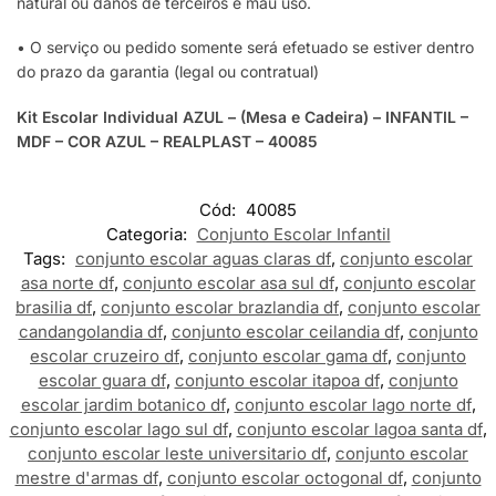
natural ou danos de terceiros e mau uso.
• O serviço ou pedido somente será efetuado se estiver dentro
do prazo da garantia (legal ou contratual)
Kit Escolar Individual AZUL – (Mesa e Cadeira) – INFANTIL –
MDF – COR AZUL – REALPLAST – 40085
Cód:
40085
Categoria:
Conjunto Escolar Infantil
Tags:
conjunto escolar aguas claras df
,
conjunto escolar
asa norte df
,
conjunto escolar asa sul df
,
conjunto escolar
brasilia df
,
conjunto escolar brazlandia df
,
conjunto escolar
candangolandia df
,
conjunto escolar ceilandia df
,
conjunto
escolar cruzeiro df
,
conjunto escolar gama df
,
conjunto
escolar guara df
,
conjunto escolar itapoa df
,
conjunto
escolar jardim botanico df
,
conjunto escolar lago norte df
,
conjunto escolar lago sul df
,
conjunto escolar lagoa santa df
,
conjunto escolar leste universitario df
,
conjunto escolar
mestre d'armas df
,
conjunto escolar octogonal df
,
conjunto