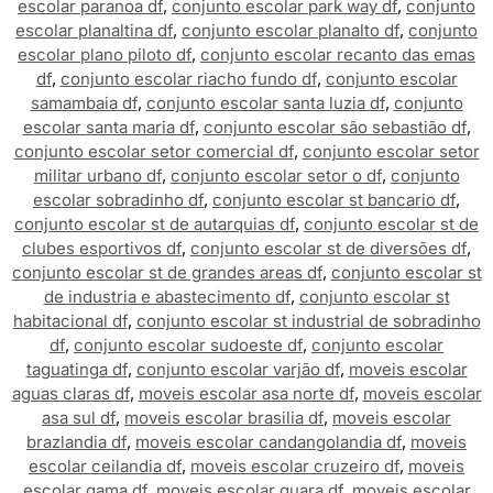
escolar paranoa df
,
conjunto escolar park way df
,
conjunto
escolar planaltina df
,
conjunto escolar planalto df
,
conjunto
escolar plano piloto df
,
conjunto escolar recanto das emas
df
,
conjunto escolar riacho fundo df
,
conjunto escolar
samambaia df
,
conjunto escolar santa luzia df
,
conjunto
escolar santa maria df
,
conjunto escolar são sebastião df
,
conjunto escolar setor comercial df
,
conjunto escolar setor
militar urbano df
,
conjunto escolar setor o df
,
conjunto
escolar sobradinho df
,
conjunto escolar st bancario df
,
conjunto escolar st de autarquias df
,
conjunto escolar st de
clubes esportivos df
,
conjunto escolar st de diversões df
,
conjunto escolar st de grandes areas df
,
conjunto escolar st
de industria e abastecimento df
,
conjunto escolar st
habitacional df
,
conjunto escolar st industrial de sobradinho
df
,
conjunto escolar sudoeste df
,
conjunto escolar
taguatinga df
,
conjunto escolar varjão df
,
moveis escolar
aguas claras df
,
moveis escolar asa norte df
,
moveis escolar
asa sul df
,
moveis escolar brasilia df
,
moveis escolar
brazlandia df
,
moveis escolar candangolandia df
,
moveis
escolar ceilandia df
,
moveis escolar cruzeiro df
,
moveis
escolar gama df
,
moveis escolar guara df
,
moveis escolar