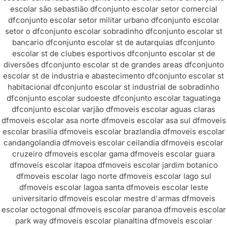
escolar são sebastião df
conjunto escolar setor comercial
df
conjunto escolar setor militar urbano df
conjunto escolar
setor o df
conjunto escolar sobradinho df
conjunto escolar st
bancario df
conjunto escolar st de autarquias df
conjunto
escolar st de clubes esportivos df
conjunto escolar st de
diversões df
conjunto escolar st de grandes areas df
conjunto
escolar st de industria e abastecimento df
conjunto escolar st
habitacional df
conjunto escolar st industrial de sobradinho
df
conjunto escolar sudoeste df
conjunto escolar taguatinga
df
conjunto escolar varjão df
moveis escolar aguas claras
df
moveis escolar asa norte df
moveis escolar asa sul df
moveis
escolar brasilia df
moveis escolar brazlandia df
moveis escolar
candangolandia df
moveis escolar ceilandia df
moveis escolar
cruzeiro df
moveis escolar gama df
moveis escolar guara
df
moveis escolar itapoa df
moveis escolar jardim botanico
df
moveis escolar lago norte df
moveis escolar lago sul
df
moveis escolar lagoa santa df
moveis escolar leste
universitario df
moveis escolar mestre d'armas df
moveis
escolar octogonal df
moveis escolar paranoa df
moveis escolar
park way df
moveis escolar planaltina df
moveis escolar