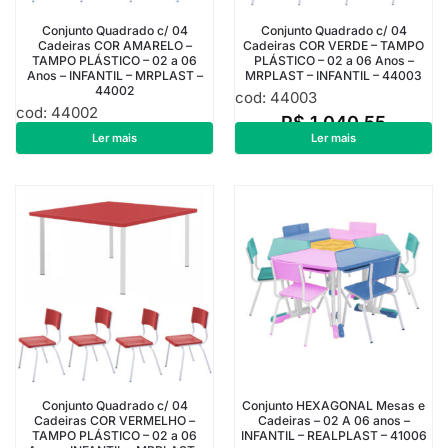
Conjunto Quadrado c/ 04
Conjunto Quadrado c/ 04
Cadeiras COR AMARELO –
Cadeiras COR VERDE – TAMPO
TAMPO PLÁSTICO – 02 a 06
PLÁSTICO – 02 a 06 Anos –
Anos – INFANTIL – MRPLAST –
MRPLAST – INFANTIL – 44003
44002
cod: 44003
cod: 44002
R$
1.040,55
R$
1.040,55
Ler mais
Ler mais
Conjunto Quadrado c/ 04
Conjunto HEXAGONAL Mesas e
Cadeiras COR VERMELHO –
Cadeiras – 02 A 06 anos –
TAMPO PLÁSTICO – 02 a 06
INFANTIL – REALPLAST – 41006