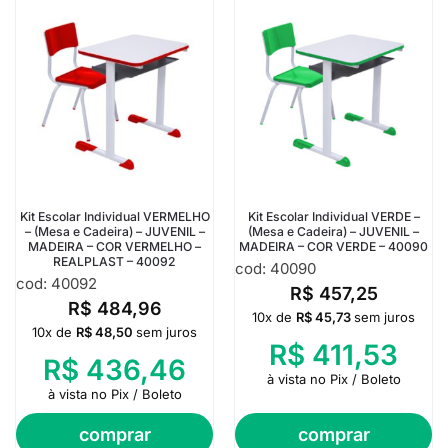
Kit Escolar Individual VERMELHO
Kit Escolar Individual VERDE –
– (Mesa e Cadeira) – JUVENIL –
(Mesa e Cadeira) – JUVENIL –
MADEIRA – COR VERMELHO –
MADEIRA – COR VERDE – 40090
REALPLAST – 40092
cod: 40090
cod: 40092
R$
457,25
R$
484,96
10x de
R$
45,73
sem juros
10x de
R$
48,50
sem juros
R$
411,53
R$
436,46
à vista no Pix / Boleto
à vista no Pix / Boleto
comprar
comprar