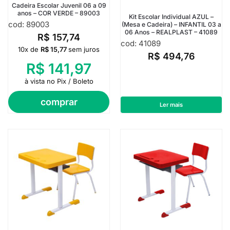
Cadeira Escolar Juvenil 06 a 09
anos – COR VERDE – 89003
Kit Escolar Individual AZUL –
cod: 89003
(Mesa e Cadeira) – INFANTIL 03 a
06 Anos – REALPLAST – 41089
R$
157,74
cod: 41089
10x de
R$
15,77
sem juros
R$
494,76
R$
141,97
à vista no Pix / Boleto
comprar
Ler mais