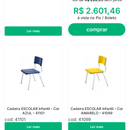
R$
2.601,46
à vista no Pix / Boleto
comprar
Ler mais
Cadeira ESCOLAR Infantil – Cor
Cadeira ESCOLAR Infantil – Cor
AZUL – 41101
AMARELO – 41099
cod: 41101
cod: 41099
R$
151,14
R$
151,14
Ler mais
Ler mais