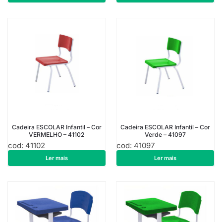
Cadeira ESCOLAR Infantil – Cor
Cadeira ESCOLAR Infantil – Cor
VERMELHO – 41102
Verde – 41097
cod: 41102
cod: 41097
R$
151,14
R$
136,29
Ler mais
Ler mais