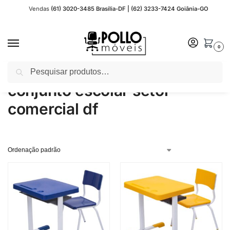
Vendas
(61) 3020-3485 Brasília-DF | (62) 3233-7424 Goiânia-GO
0
Pesquisar
Início
Produtos marcados com a tag “conjunto escolar setor comercial df”
/
conjunto escolar setor
comercial df