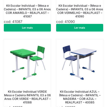
Kit Escolar Individual – (Mesa e
Kit Escolar Individual – (Mesa e
Cadeira) – INFANTIL 03 a 06 Anos
Cadeira) – INFANTIL 03 a 06 Anos
COR AMARELO – REALPLAST –
COR VERMELHO – REALPLAST –
41087
41090
cod: 41087
cod: 41090
R$
494,76
R$
494,76
Ler mais
Ler mais
Kit Escolar Individual VERDE
Kit Escolar Individual AZUL –
Mesa e Cadeira INFANTIL 03 a 06
(Mesa e Cadeira) – INFANTIL –
Anos COR VERDE – REALPLAST –
MADEIRA – COR AZUL –
41088
REALPLAST – 40085