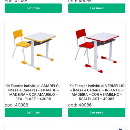
cod: 41088
cod: 40085
R$
494,76
R$
508,76
Ler mais
Ler mais
Kit Escolar Individual AMARELO –
Kit Escolar Individual VERMELHO
(Mesa e Cadeira) – INFANTIL –
– (Mesa e Cadeira) – INFANTIL –
MADEIRA – COR AMARELO –
MADEIRA – COR VERMELHO –
REALPLAST – 40088
REALPLAST – 40086
cod: 40088
cod: 40086
R$
508,76
R$
508,76
Ler mais
Ler mais