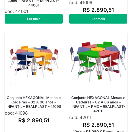
Anos – INFANTIL – MRPLAST–
cod: 41006
44001
R$
2.890,51
cod: 44001
R$
1.040,55
Ler mais
Ler mais
Conjunto HEXAGONAL Mesas e
Conjunto HEXAGONAL Mesas e
Cadeiras – 02 A 06 anos –
Cadeiras – 02 A 06 anos –
INFANTIL – REALPLAST – 41098
INFANTIL – PMD – REALPLAST-
42011
cod: 41098
cod: 42011
R$
2.890,51
R$
2.890,51
10x de
R$
289,05
sem juros