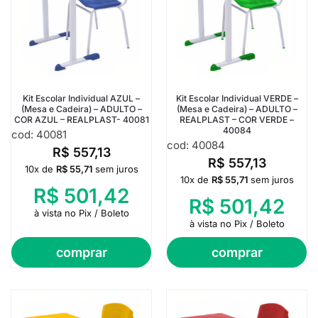
Kit Escolar Individual AZUL –
Kit Escolar Individual VERDE –
(Mesa e Cadeira) – ADULTO –
(Mesa e Cadeira) – ADULTO –
COR AZUL – REALPLAST- 40081
REALPLAST – COR VERDE –
40084
cod: 40081
cod: 40084
R$
557,13
R$
557,13
10x de
R$
55,71
sem juros
10x de
R$
55,71
sem juros
R$
501,42
R$
501,42
à vista no Pix / Boleto
à vista no Pix / Boleto
comprar
comprar