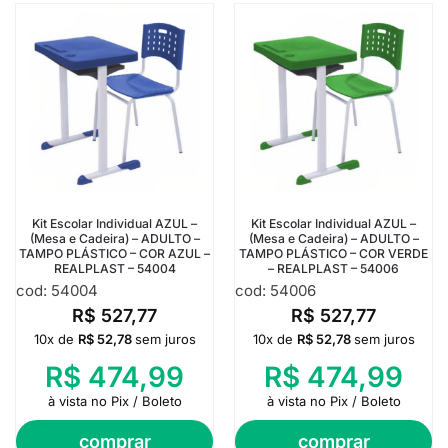
Kit Escolar Individual AZUL –
Kit Escolar Individual AZUL –
(Mesa e Cadeira) – ADULTO –
(Mesa e Cadeira) – ADULTO –
TAMPO PLÁSTICO – COR AZUL –
TAMPO PLÁSTICO – COR VERDE
REALPLAST – 54004
– REALPLAST – 54006
cod: 54004
cod: 54006
R$
527,77
R$
527,77
10x de
R$
52,78
sem juros
10x de
R$
52,78
sem juros
R$
474,99
R$
474,99
à vista no Pix / Boleto
à vista no Pix / Boleto
comprar
comprar