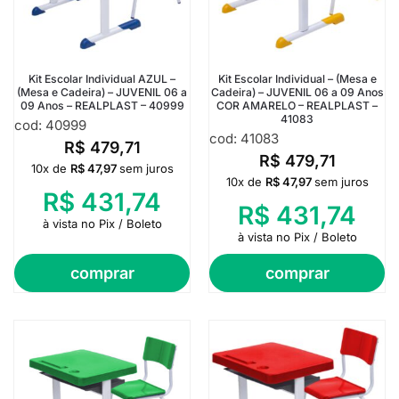
Kit Escolar Individual AZUL –
Kit Escolar Individual – (Mesa e
(Mesa e Cadeira) – JUVENIL 06 a
Cadeira) – JUVENIL 06 a 09 Anos
09 Anos – REALPLAST – 40999
COR AMARELO – REALPLAST –
41083
cod: 40999
cod: 41083
R$
479,71
R$
479,71
10x de
R$
47,97
sem juros
10x de
R$
47,97
sem juros
R$
431,74
R$
431,74
à vista no Pix / Boleto
à vista no Pix / Boleto
comprar
comprar