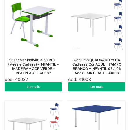
Kit Escolar Individual VERDE –
Conjunto QUADRADO c/ 04
(Mesa e Cadeira) – INFANTIL –
Cadeiras Cor AZUL – TAMPO
MADEIRA – COR VERDE –
BRANCO – INFANTIL 02 a 06
REALPLAST – 40087
Anos – MR PLAST – 41003
cod: 40087
cod: 41003
R$
508,76
R$
1.001,52
Ler mais
Ler mais