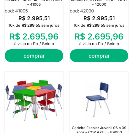
– 41005
– 42000
cod: 41005
cod: 42000
R$
2.995,51
R$
2.995,51
10x de
R$
299,55
sem juros
10x de
R$
299,55
sem juros
R$
2.695,96
R$
2.695,96
à vista no Pix / Boleto
à vista no Pix / Boleto
comprar
comprar
Cadeira Escolar Juvenil 06 a 09
anos – COR AZUL – 89000