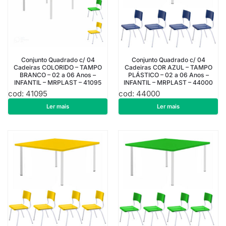
Conjunto Quadrado c/ 04
Conjunto Quadrado c/ 04
Cadeiras COLORIDO – TAMPO
Cadeiras COR AZUL – TAMPO
BRANCO – 02 a 06 Anos –
PLÁSTICO – 02 a 06 Anos –
INFANTIL – MRPLAST – 41095
INFANTIL – MRPLAST – 44000
cod: 41095
cod: 44000
R$
1.001,52
R$
1.040,55
Ler mais
Ler mais