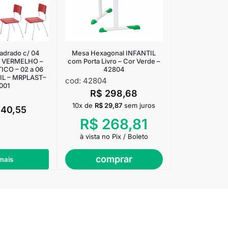
adrado c/ 04
Mesa Hexagonal INFANTIL
R VERMELHO –
com Porta Livro – Cor Verde –
CO – 02 a 06
42804
IL – MRPLAST–
cod: 42804
001
R$
298,68
10x de
R$
29,87
sem juros
040,55
R$
268,81
à vista no Pix / Boleto
comprar
mais