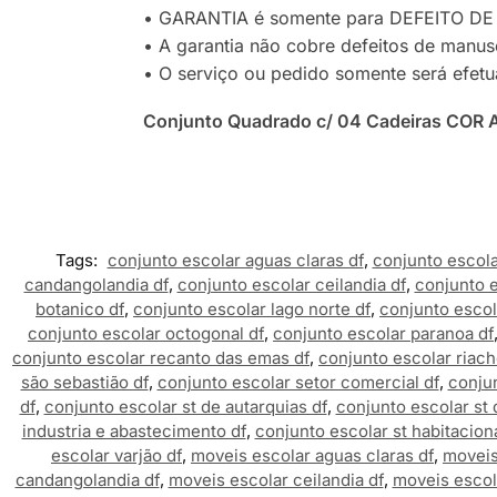
• GARANTIA é somente para DEFEITO DE 
• A garantia não cobre defeitos de manuse
• O serviço ou pedido somente será efetua
Conjunto Quadrado c/ 04 Cadeiras COR
Tags:
conjunto escolar aguas claras df
,
conjunto escola
candangolandia df
,
conjunto escolar ceilandia df
,
conjunto e
botanico df
,
conjunto escolar lago norte df
,
conjunto escola
conjunto escolar octogonal df
,
conjunto escolar paranoa df
conjunto escolar recanto das emas df
,
conjunto escolar riach
são sebastião df
,
conjunto escolar setor comercial df
,
conjun
df
,
conjunto escolar st de autarquias df
,
conjunto escolar st 
industria e abastecimento df
,
conjunto escolar st habitaciona
escolar varjão df
,
moveis escolar aguas claras df
,
moveis
candangolandia df
,
moveis escolar ceilandia df
,
moveis escol