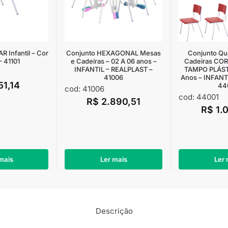
 Infantil – Cor
Conjunto HEXAGONAL Mesas
Conjunto Qu
 41101
e Cadeiras – 02 A 06 anos –
Cadeiras CO
INFANTIL – REALPLAST –
TAMPO PLÁSTI
41006
Anos – INFANT
51,14
44
cod: 41006
cod: 44001
R$
2.890,51
R$
1.
mais
Ler mais
Ler 
Descrição