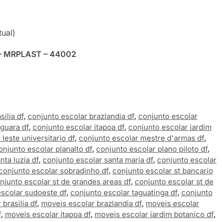
tual)
 – MRPLAST – 44002
ilia df
,
conjunto escolar brazlandia df
,
conjunto escolar
guara df
,
conjunto escolar itapoa df
,
conjunto escolar jardim
leste universitario df
,
conjunto escolar mestre d'armas df
,
onjunto escolar planalto df
,
conjunto escolar plano piloto df
,
nta luzia df
,
conjunto escolar santa maria df
,
conjunto escolar
conjunto escolar sobradinho df
,
conjunto escolar st bancario
njunto escolar st de grandes areas df
,
conjunto escolar st de
scolar sudoeste df
,
conjunto escolar taguatinga df
,
conjunto
brasilia df
,
moveis escolar brazlandia df
,
moveis escolar
f
,
moveis escolar itapoa df
,
moveis escolar jardim botanico df
,