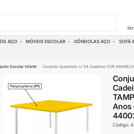
Pesquisar
Mi
EIS AÇO
MÓVEIS ESCOLAR
GÔNDOLAS AÇO
SOFÁ 
unto Escolar Infantil
Conjunto Quadrado c/ 04 Cadeiras COR AMARELO – TAMP
/
Conju
Cade
TAMP
Anos 
4400
Código:
4