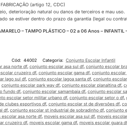
FABRICAÇÃO (artigo 12, CDC)
io, deterioração natural ou danos de terceiros e mau uso.
do se estiver dentro do prazo da garantia (legal ou contra
 AMARELO – TAMPO PLÁSTICO – 02 a 06 Anos – INFANTIL
Cód:
44002
Categoria:
Conjunto Escolar Infantil
r asa norte df
,
conjunto escolar asa sul df
,
conjunto escolar bras
scolar cruzeiro df
,
conjunto escolar gama df
,
conjunto escolar 
r lago sul df
,
conjunto escolar lagoa santa df
,
conjunto escolar 
,
conjunto escolar park way df
,
conjunto escolar planaltina df
,
c
o fundo df
,
conjunto escolar samambaia df
,
conjunto escolar sa
to escolar setor militar urbano df
,
conjunto escolar setor o df
,
de clubes esportivos df
,
conjunto escolar st de diversões df
,
co
l df
,
conjunto escolar st industrial de sobradinho df
,
conjunto e
 escolar asa norte df
,
moveis escolar asa sul df
,
moveis escolar 
ar cruzeiro df
,
moveis escolar gama df
,
moveis escolar guara d