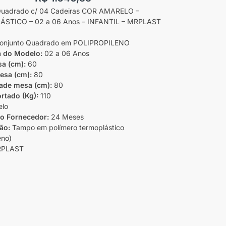
Quadrado c/ 04 Cadeiras COR AMARELO –
STICO – 02 a 06 Anos – INFANTIL – MRPLAST
onjunto Quadrado em POLIPROPILENO
a do Modelo:
02 a 06 Anos
sa (cm):
60
esa (cm):
80
ade mesa (cm):
80
rtado (Kg):
110
lo
do Fornecedor:
24 Meses
ão:
Tampo em polímero termoplástico
eno)
PLAST