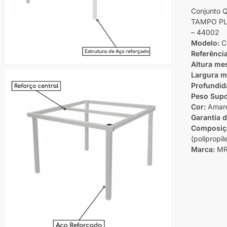
Conjunto 
TAMPO PLÁ
– 44002
Modelo:
C
Referênci
Altura me
Largura m
Profundid
Peso Supo
Cor:
Amare
Garantia 
Composiç
(polipropil
Marca:
MR