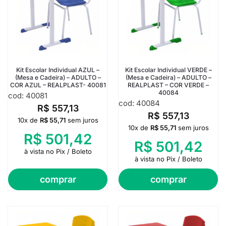
Kit Escolar Individual AZUL –
Kit Escolar Individual VERDE –
(Mesa e Cadeira) – ADULTO –
(Mesa e Cadeira) – ADULTO –
COR AZUL – REALPLAST- 40081
REALPLAST – COR VERDE –
40084
cod: 40081
cod: 40084
R$
557,13
R$
557,13
10x de
R$
55,71
sem juros
10x de
R$
55,71
sem juros
R$
501,42
R$
501,42
à vista no Pix / Boleto
à vista no Pix / Boleto
comprar
comprar