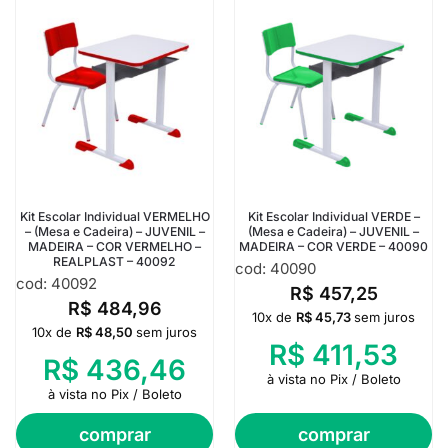
Kit Escolar Individual VERMELHO
Kit Escolar Individual VERDE –
– (Mesa e Cadeira) – JUVENIL –
(Mesa e Cadeira) – JUVENIL –
MADEIRA – COR VERMELHO –
MADEIRA – COR VERDE – 40090
REALPLAST – 40092
cod: 40090
cod: 40092
R$
457,25
R$
484,96
10x de
R$
45,73
sem juros
10x de
R$
48,50
sem juros
R$
411,53
R$
436,46
à vista no Pix / Boleto
à vista no Pix / Boleto
comprar
comprar