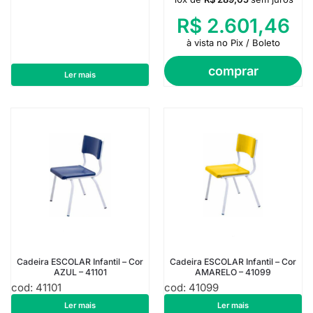
R$
2.601,46
à vista no Pix / Boleto
comprar
Ler mais
Cadeira ESCOLAR Infantil – Cor
Cadeira ESCOLAR Infantil – Cor
AZUL – 41101
AMARELO – 41099
cod: 41101
cod: 41099
R$
151,14
R$
151,14
Ler mais
Ler mais