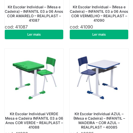
Kit Escolar Individual – (Mesa e
Kit Escolar Individual – (Mesa e
Cadeira) – INFANTIL 03 a 06 Anos
Cadeira) – INFANTIL 03 a 06 Anos
COR AMARELO – REALPLAST –
COR VERMELHO – REALPLAST –
41087
41090
cod: 41087
cod: 41090
R$
494,76
R$
494,76
Ler mais
Ler mais
Kit Escolar Individual VERDE
Kit Escolar Individual AZUL –
Mesa e Cadeira INFANTIL 03 a 06
(Mesa e Cadeira) – INFANTIL –
Anos COR VERDE – REALPLAST –
MADEIRA – COR AZUL –
41088
REALPLAST – 40085