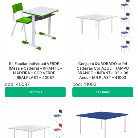
Kit Escolar Individual VERDE –
Conjunto QUADRADO c/ 04
(Mesa e Cadeira) – INFANTIL –
Cadeiras Cor AZUL – TAMPO
MADEIRA – COR VERDE –
BRANCO – INFANTIL 02 a 06
REALPLAST – 40087
Anos – MR PLAST – 41003
cod: 40087
cod: 41003
R$
508,76
R$
1.001,52
Ler mais
Ler mais