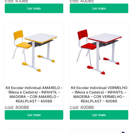
cod: 41088
cod: 40085
R$
494,76
R$
508,76
Ler mais
Ler mais
Kit Escolar Individual AMARELO –
Kit Escolar Individual VERMELHO
(Mesa e Cadeira) – INFANTIL –
– (Mesa e Cadeira) – INFANTIL –
MADEIRA – COR AMARELO –
MADEIRA – COR VERMELHO –
REALPLAST – 40088
REALPLAST – 40086
cod: 40088
cod: 40086
R$
508,76
R$
508,76
Ler mais
Ler mais