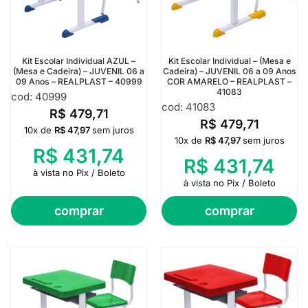
Kit Escolar Individual AZUL –
Kit Escolar Individual – (Mesa e
(Mesa e Cadeira) – JUVENIL 06 a
Cadeira) – JUVENIL 06 a 09 Anos
09 Anos – REALPLAST – 40999
COR AMARELO – REALPLAST –
41083
cod: 40999
cod: 41083
R$
479,71
R$
479,71
10x de
R$
47,97
sem juros
10x de
R$
47,97
sem juros
R$
431,74
R$
431,74
à vista no Pix / Boleto
à vista no Pix / Boleto
comprar
comprar