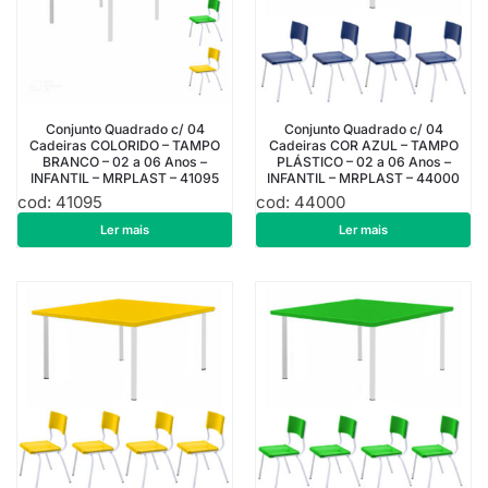
Conjunto Quadrado c/ 04
Conjunto Quadrado c/ 04
Cadeiras COLORIDO – TAMPO
Cadeiras COR AZUL – TAMPO
BRANCO – 02 a 06 Anos –
PLÁSTICO – 02 a 06 Anos –
INFANTIL – MRPLAST – 41095
INFANTIL – MRPLAST – 44000
cod: 41095
cod: 44000
R$
1.001,52
R$
1.040,55
Ler mais
Ler mais