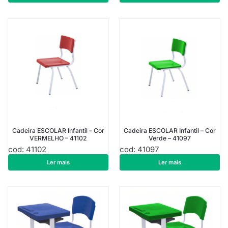
Cadeira ESCOLAR Infantil – Cor
Cadeira ESCOLAR Infantil – Cor
VERMELHO – 41102
Verde – 41097
cod: 41102
cod: 41097
R$
151,14
R$
136,29
Ler mais
Ler mais