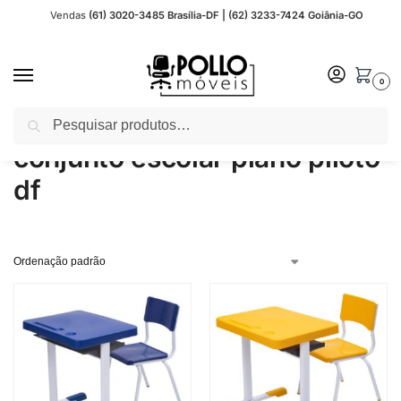
Vendas
(61) 3020-3485 Brasília-DF | (62) 3233-7424 Goiânia-GO
0
Pesquisar
Início
Produtos marcados com a tag “conjunto escolar plano piloto df”
/
conjunto escolar plano piloto
df