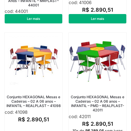
Anos – INFANTIL – MRPLAST–
cod: 41006
44001
R$
2.890,51
cod: 44001
R$
1.040,55
Ler mais
Ler mais
Conjunto HEXAGONAL Mesas e
Conjunto HEXAGONAL Mesas e
Cadeiras – 02 A 06 anos –
Cadeiras – 02 A 06 anos –
INFANTIL – REALPLAST – 41098
INFANTIL – PMD – REALPLAST-
42011
cod: 41098
cod: 42011
R$
2.890,51
R$
2.890,51
10x de
R$
289,05
sem juros