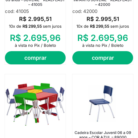
– 41005
– 42000
cod: 41005
cod: 42000
R$
2.995,51
R$
2.995,51
10x de
R$
299,55
sem juros
10x de
R$
299,55
sem juros
R$
2.695,96
R$
2.695,96
à vista no Pix / Boleto
à vista no Pix / Boleto
comprar
comprar
Cadeira Escolar Juvenil 06 a 09
anos – COR AZUL – 89000