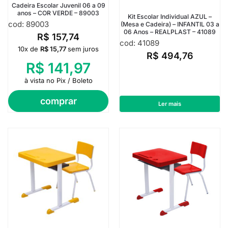
Cadeira Escolar Juvenil 06 a 09
anos – COR VERDE – 89003
Kit Escolar Individual AZUL –
cod: 89003
(Mesa e Cadeira) – INFANTIL 03 a
06 Anos – REALPLAST – 41089
R$
157,74
cod: 41089
10x de
R$
15,77
sem juros
R$
494,76
R$
141,97
à vista no Pix / Boleto
comprar
Ler mais