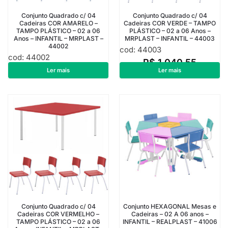
Conjunto Quadrado c/ 04
Conjunto Quadrado c/ 04
Cadeiras COR AMARELO –
Cadeiras COR VERDE – TAMPO
TAMPO PLÁSTICO – 02 a 06
PLÁSTICO – 02 a 06 Anos –
Anos – INFANTIL – MRPLAST –
MRPLAST – INFANTIL – 44003
44002
cod: 44003
cod: 44002
R$
1.040,55
R$
1.040,55
Ler mais
Ler mais
Conjunto Quadrado c/ 04
Conjunto HEXAGONAL Mesas e
Cadeiras COR VERMELHO –
Cadeiras – 02 A 06 anos –
TAMPO PLÁSTICO – 02 a 06
INFANTIL – REALPLAST – 41006