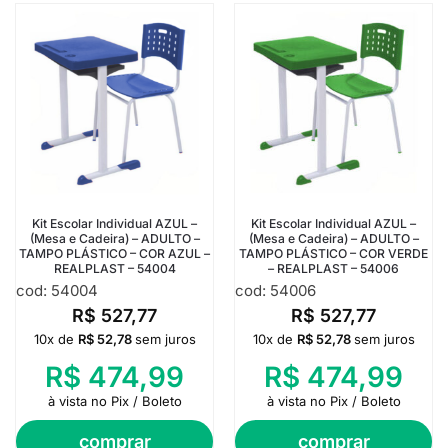
Kit Escolar Individual AZUL –
Kit Escolar Individual AZUL –
(Mesa e Cadeira) – ADULTO –
(Mesa e Cadeira) – ADULTO –
TAMPO PLÁSTICO – COR AZUL –
TAMPO PLÁSTICO – COR VERDE
REALPLAST – 54004
– REALPLAST – 54006
cod: 54004
cod: 54006
R$
527,77
R$
527,77
10x de
R$
52,78
sem juros
10x de
R$
52,78
sem juros
R$
474,99
R$
474,99
à vista no Pix / Boleto
à vista no Pix / Boleto
comprar
comprar