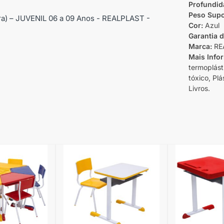
Profundid
Peso Supo
Cor:
Azul
Garantia 
Marca:
RE
Mais Info
termoplásti
tóxico, Pl
Livros.