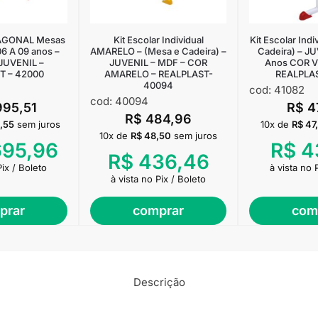
AGONAL Mesas
Kit Escolar Individual
Kit Escolar Indi
06 A 09 anos –
AMARELO – (Mesa e Cadeira) –
Cadeira) – JU
JUVENIL –
JUVENIL – MDF – COR
Anos COR 
T – 42000
AMARELO – REALPLAST-
REALPLAS
40094
cod: 41082
cod: 40094
995,51
R$
4
R$
484,96
,55
sem juros
10x de
R$
47
10x de
R$
48,50
sem juros
695,96
R$
4
R$
436,46
Pix / Boleto
à vista no 
à vista no Pix / Boleto
prar
comprar
com
Descrição