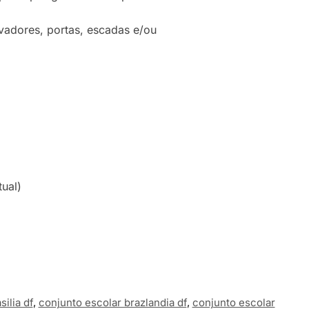
vadores, portas, escadas e/ou
tual)
ilia df
,
conjunto escolar brazlandia df
,
conjunto escolar