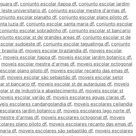
guara df
,
conjunto escolar itapoa df
,
conjunto escolar jardim
leste universitario df
,
conjunto escolar mestre d'armas df
,
onjunto escolar planalto df
,
conjunto escolar plano piloto df
,
nta luzia df
,
conjunto escolar santa maria df
,
conjunto escolar
conjunto escolar sobradinho df
,
conjunto escolar st bancario
njunto escolar st de grandes areas df
,
conjunto escolar st de
scolar sudoeste df
,
conjunto escolar taguatinga df
,
conjunto
brasilia df
,
moveis escolar brazlandia df
,
moveis escolar
f
,
moveis escolar itapoa df
,
moveis escolar jardim botanico df
,
,
moveis escolar mestre d'armas df
,
moveis escolar octogonal
escolar plano piloto df
,
moveis escolar recanto das emas df
,
 df
,
moveis escolar são sebastião df
,
moveis escolar setor
ar st bancario df
,
moveis escolar st de autarquias df
,
moveis
lar st de industria e abastecimento df
,
moveis escolar st
moveis escolar varjão df
,
moveis escolares aguas claras df
,
eis escolares candangolandia df
,
moveis escolares ceilandia
escolares jardim botanico df
,
moveis escolares lago norte df
,
mestre d'armas df
,
moveis escolares octogonal df
,
moveis
olares plano piloto df
,
moveis escolares recanto das emas df
,
maria df
,
moveis escolares são sebastião df
,
moveis escolares