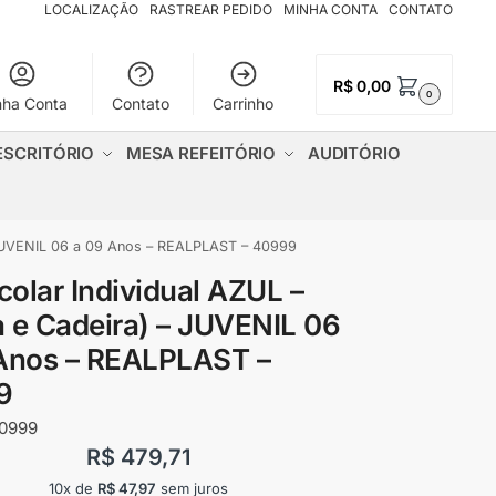
LOCALIZAÇÃO
RASTREAR PEDIDO
MINHA CONTA
CONTATO
R$
0,00
0
nha Conta
Contato
Carrinho
ESCRITÓRIO
MESA REFEITÓRIO
AUDITÓRIO
– JUVENIL 06 a 09 Anos – REALPLAST – 40999
scolar Individual AZUL –
 e Cadeira) – JUVENIL 06
Anos – REALPLAST –
9
0999
R$
479,71
10x de
R$
47,97
sem juros