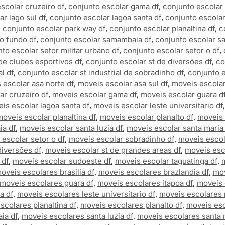
scolar cruzeiro df
,
conjunto escolar gama df
,
conjunto escolar 
r lago sul df
,
conjunto escolar lagoa santa df
,
conjunto escolar 
,
conjunto escolar park way df
,
conjunto escolar planaltina df
,
c
o fundo df
,
conjunto escolar samambaia df
,
conjunto escolar sa
to escolar setor militar urbano df
,
conjunto escolar setor o df
,
de clubes esportivos df
,
conjunto escolar st de diversões df
,
co
l df
,
conjunto escolar st industrial de sobradinho df
,
conjunto e
 escolar asa norte df
,
moveis escolar asa sul df
,
moveis escolar 
ar cruzeiro df
,
moveis escolar gama df
,
moveis escolar guara d
is escolar lagoa santa df
,
moveis escolar leste universitario df
oveis escolar planaltina df
,
moveis escolar planalto df
,
moveis 
ia df
,
moveis escolar santa luzia df
,
moveis escolar santa maria
escolar setor o df
,
moveis escolar sobradinho df
,
moveis escol
diversões df
,
moveis escolar st de grandes areas df
,
moveis esco
 df
,
moveis escolar sudoeste df
,
moveis escolar taguatinga df
,
oveis escolares brasilia df
,
moveis escolares brazlandia df
,
mov
moveis escolares guara df
,
moveis escolares itapoa df
,
moveis 
a df
,
moveis escolares leste universitario df
,
moveis escolares 
scolares planaltina df
,
moveis escolares planalto df
,
moveis esc
ia df
,
moveis escolares santa luzia df
,
moveis escolares santa 