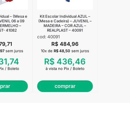
vidual – (Mesa e
Kit Escolar Individual AZUL –
VENIL 06 a 09
(Mesa e Cadeira) – JUVENIL –
VERMELHO –
MADEIRA – COR AZUL –
T- 41082
REALPLAST – 40091
cod: 40091
79,71
R$
484,96
,97
sem juros
10x de
R$
48,50
sem juros
31,74
R$
436,46
Pix / Boleto
à vista no Pix / Boleto
prar
comprar