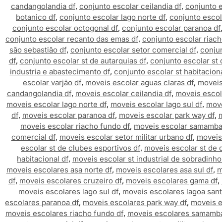
candangolandia df
,
conjunto escolar ceilandia df
,
conjunto e
botanico df
,
conjunto escolar lago norte df
,
conjunto escola
conjunto escolar octogonal df
,
conjunto escolar paranoa df
conjunto escolar recanto das emas df
,
conjunto escolar riach
são sebastião df
,
conjunto escolar setor comercial df
,
conjun
df
,
conjunto escolar st de autarquias df
,
conjunto escolar st 
industria e abastecimento df
,
conjunto escolar st habitaciona
escolar varjão df
,
moveis escolar aguas claras df
,
moveis
candangolandia df
,
moveis escolar ceilandia df
,
moveis escol
moveis escolar lago norte df
,
moveis escolar lago sul df
,
move
df
,
moveis escolar paranoa df
,
moveis escolar park way df
,
m
moveis escolar riacho fundo df
,
moveis escolar samamba
comercial df
,
moveis escolar setor militar urbano df
,
moveis 
escolar st de clubes esportivos df
,
moveis escolar st de 
habitacional df
,
moveis escolar st industrial de sobradinho
moveis escolares asa norte df
,
moveis escolares asa sul df
,
m
df
,
moveis escolares cruzeiro df
,
moveis escolares gama df
,
moveis escolares lago sul df
,
moveis escolares lagoa sant
escolares paranoa df
,
moveis escolares park way df
,
moveis e
moveis escolares riacho fundo df
,
moveis escolares samamba