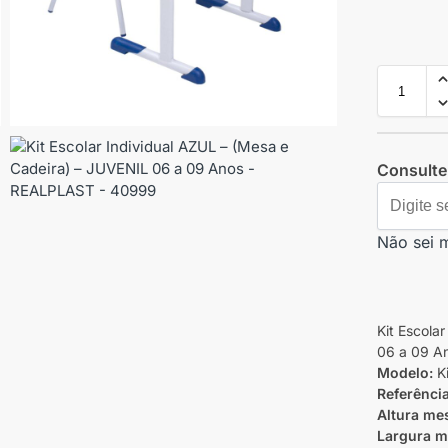
Consulte 
Não sei 
Kit Escola
06 a 09 A
Modelo:
K
Referênci
Altura me
Largura m