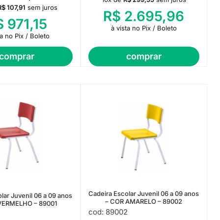
R$
107,91
sem juros
R$
2.695,96
$
971,15
à vista no Pix / Boleto
ta no Pix / Boleto
comprar
comprar
Cadeira Escolar Juvenil 06 a 09 anos
lar Juvenil 06 a 09 anos
– COR AMARELO – 89002
VERMELHO – 89001
cod: 89002