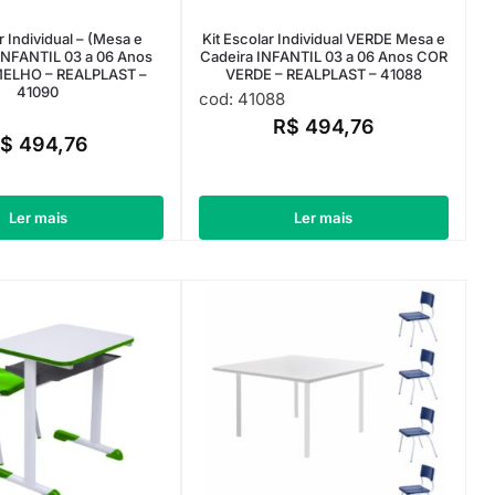
r Individual – (Mesa e
Kit Escolar Individual VERDE Mesa e
 INFANTIL 03 a 06 Anos
Cadeira INFANTIL 03 a 06 Anos COR
ELHO – REALPLAST –
VERDE – REALPLAST – 41088
41090
cod: 41088
R$
494,76
R$
494,76
Ler mais
Ler mais