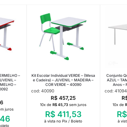
 VERMELHO –
Kit Escolar Individual VERDE – (Mesa
Conjunto Q
JUVENIL –
e Cadeira) – JUVENIL – MADEIRA –
AZUL – TA
RMELHO –
COR VERDE – 40090
Anos – 
0092
cod: 40090
cod: 41094
R$
457,25
R
6
10x de
R$
45,73
sem juros
10x de
em juros
R$
411,53
R$
,46
à vista no Pix / Boleto
à vis
Boleto