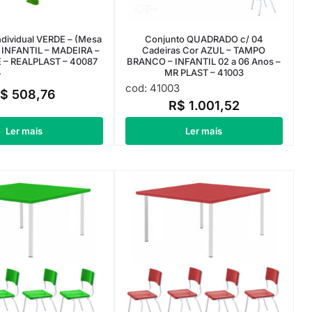
Individual VERDE – (Mesa
Conjunto QUADRADO c/ 04
– INFANTIL – MADEIRA –
Cadeiras Cor AZUL – TAMPO
 – REALPLAST – 40087
BRANCO – INFANTIL 02 a 06 Anos –
MR PLAST – 41003
7
cod: 41003
R$
508,76
R$
1.001,52
Ler mais
Ler mais