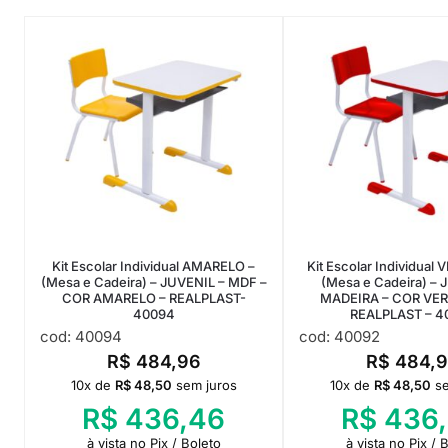
Kit Escolar Individual AMARELO –
Kit Escolar Individual
(Mesa e Cadeira) – JUVENIL – MDF –
(Mesa e Cadeira) – 
COR AMARELO – REALPLAST-
MADEIRA – COR VE
40094
REALPLAST – 4
cod: 40094
cod: 40092
R$
484,96
R$
484,9
10x de
R$
48,50
sem juros
10x de
R$
48,50
s
R$
436,46
R$
436
à vista no Pix / Boleto
à vista no Pix / 