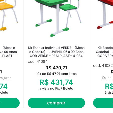
l – (Mesa e
Kit Escolar Individual VERDE – (Mesa
Kit Escola
6 a 09 Anos
e Cadeira) – JUVENIL 06 a 09 Anos
Cadeira) –
LPLAST –
COR VERDE – REALPLAST – 41084
COR VERM
cod: 41084
cod: 41082
R$
479,71
1
10x de
R$
47,97
sem juros
m juros
10x de
R$
431,74
74
R
à vista no Pix / Boleto
Boleto
à vis
r
comprar