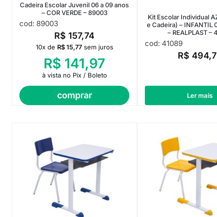
Cadeira Escolar Juvenil 06 a 09 anos
– COR VERDE – 89003
Kit Escolar Individual 
cod: 89003
e Cadeira) – INFANTIL 
– REALPLAST – 
R$
157,74
cod: 41089
10x de
R$
15,77
sem juros
R$
494,7
R$
141,97
à vista no Pix / Boleto
comprar
Ler mais