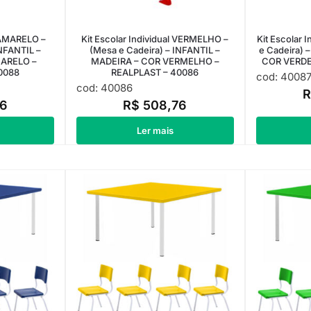
l AMARELO –
Kit Escolar Individual VERMELHO –
Kit Escolar 
INFANTIL –
(Mesa e Cadeira) – INFANTIL –
e Cadeira) 
ARELO –
MADEIRA – COR VERMELHO –
COR VERDE
0088
REALPLAST – 40086
cod: 4008
cod: 40086
6
R$
508,76
Ler mais