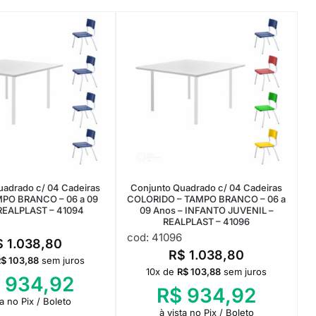
uadrado c/ 04 Cadeiras
Conjunto Quadrado c/ 04 Cadeiras
MPO BRANCO – 06 a 09
COLORIDO – TAMPO BRANCO – 06 a
REALPLAST – 41094
09 Anos – INFANTO JUVENIL –
REALPLAST – 41096
cod: 41096
$
1.038,80
R$
1.038,80
R$
103,88
sem juros
10x de
R$
103,88
sem juros
934,92
R$
934,92
ta no Pix / Boleto
à vista no Pix / Boleto