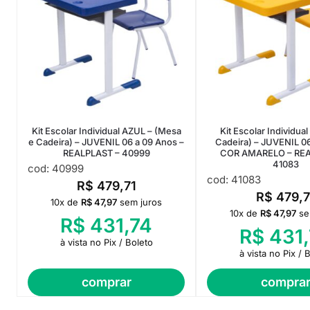
Kit Escolar Individual AZUL – (Mesa
Kit Escolar Individua
e Cadeira) – JUVENIL 06 a 09 Anos –
Cadeira) – JUVENIL 0
REALPLAST – 40999
COR AMARELO – REA
41083
cod: 40999
cod: 41083
R$
479,71
R$
479,7
10x de
R$
47,97
sem juros
10x de
R$
47,97
se
R$
431,74
R$
431,
à vista no Pix / Boleto
à vista no Pix / 
comprar
compra