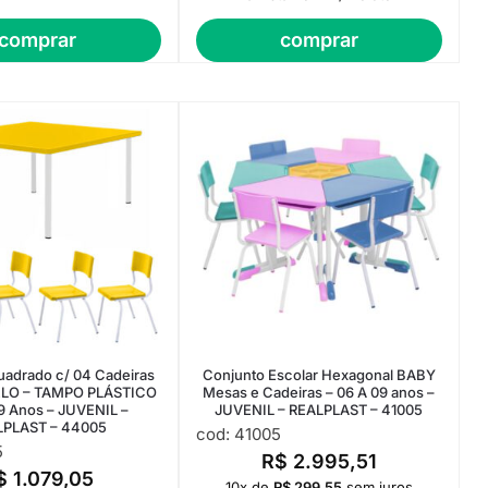
comprar
comprar
uadrado c/ 04 Cadeiras
Conjunto Escolar Hexagonal BABY
LO – TAMPO PLÁSTICO
Mesas e Cadeiras – 06 A 09 anos –
09 Anos – JUVENIL –
JUVENIL – REALPLAST – 41005
LPLAST – 44005
cod: 41005
5
R$
2.995,51
$
1.079,05
10x de
R$
299,55
sem juros