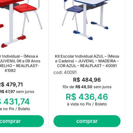
r Individual – (Mesa e
Kit Escolar Individual AZUL – (Mesa
 JUVENIL 06 a 09 Anos
e Cadeira) – JUVENIL – MADEIRA –
ELHO – REALPLAST-
COR AZUL – REALPLAST – 40091
41082
cod: 40091
R$
484,96
R$
479,71
10x de
R$
48,50
sem juros
R$
47,97
sem juros
R$
436,46
$
431,74
à vista no Pix / Boleto
ta no Pix / Boleto
comprar
comprar