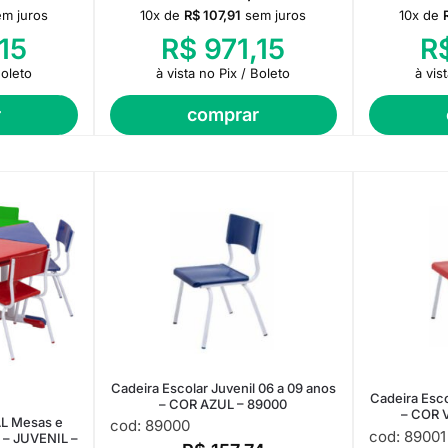
em juros
10x de
R$
107,91
sem juros
10x de
15
R$
971,15
R
Boleto
à vista no Pix / Boleto
à vis
r
comprar
Cadeira Escolar Juvenil 06 a 09 anos
Cadeira Esco
– COR AZUL – 89000
– COR 
L Mesas e
cod: 89000
cod: 89001
s – JUVENIL –