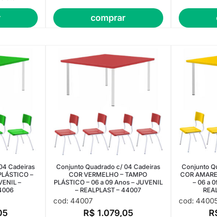
r
comprar
04 Cadeiras
Conjunto Quadrado c/ 04 Cadeiras
Conjunto Q
PLÁSTICO –
COR VERMELHO – TAMPO
COR AMARE
VENIL –
PLÁSTICO – 06 a 09 Anos – JUVENIL
– 06 a 
4006
– REALPLAST – 44007
REA
cod: 44007
cod: 4400
05
R$
1.079,05
R