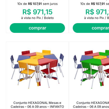
10x de
R$
107,91
sem juros
10x de
R$
107,91
s
R$
971,15
R$
971,
à vista no Pix / Boleto
à vista no Pix / 
comprar
compra
Conjunto HEXAGONAL Mesas e
Conjunto HEXAGONA
Cadeiras – 06 A 09 anos – INFANTO
Cadeiras – 06 A 09 ano