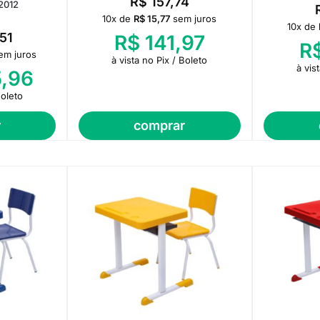
R$
157,74
2012
10x de
R$
15,77
sem juros
10x de
51
R$
141,97
R
em juros
à vista no Pix / Boleto
à vis
,96
Boleto
r
comprar