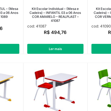
AZUL – (Mesa
Kit Escolar Individual – (Mesa e
Kit Escola
03 a 06 Anos
Cadeira) – INFANTIL 03 a 06 Anos
Cadeira) –
41089
COR AMARELO – REALPLAST –
COR VERM
41087
cod: 41087
cod: 41090
6
R$
494,76
Ler mais