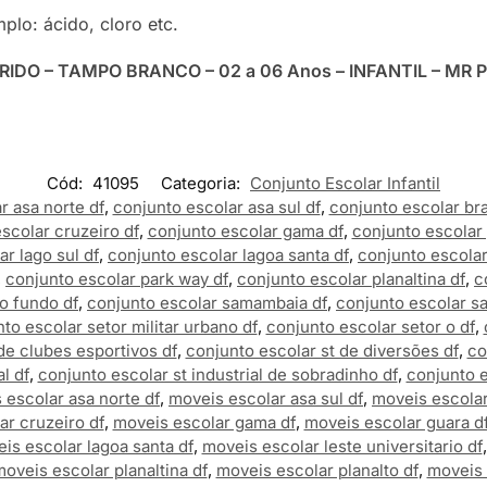
lo: ácido, cloro etc.
ORIDO – TAMPO BRANCO – 02 a 06 Anos – INFANTIL – MR 
Cód:
41095
Categoria:
Conjunto Escolar Infantil
r asa norte df
,
conjunto escolar asa sul df
,
conjunto escolar bras
scolar cruzeiro df
,
conjunto escolar gama df
,
conjunto escolar 
r lago sul df
,
conjunto escolar lagoa santa df
,
conjunto escolar 
,
conjunto escolar park way df
,
conjunto escolar planaltina df
,
c
o fundo df
,
conjunto escolar samambaia df
,
conjunto escolar sa
to escolar setor militar urbano df
,
conjunto escolar setor o df
,
de clubes esportivos df
,
conjunto escolar st de diversões df
,
co
l df
,
conjunto escolar st industrial de sobradinho df
,
conjunto e
 escolar asa norte df
,
moveis escolar asa sul df
,
moveis escolar 
ar cruzeiro df
,
moveis escolar gama df
,
moveis escolar guara d
is escolar lagoa santa df
,
moveis escolar leste universitario df
oveis escolar planaltina df
,
moveis escolar planalto df
,
moveis 