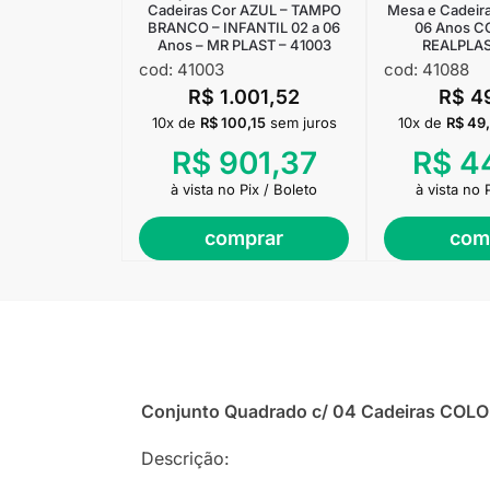
Cadeiras Cor AZUL – TAMPO
Mesa e Cadeira
BRANCO – INFANTIL 02 a 06
06 Anos C
Anos – MR PLAST – 41003
REALPLAS
cod: 41003
cod: 41088
R$
1.001,52
R$
4
10x de
R$
100,15
sem juros
10x de
R$
49
R$
901,37
R$
44
à vista no Pix / Boleto
à vista no 
comprar
com
Conjunto Quadrado c/ 04 Cadeiras COL
Descrição: