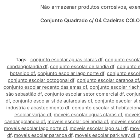
Não armazenar produtos corrosivos, exemp
Conjunto Quadrado c/ 04 Cadeiras COL
Tags:
conjunto escolar aguas claras df
,
conjunto escola
candangolandia df
,
conjunto escolar ceilandia df
,
conjunto e
botanico df
,
conjunto escolar lago norte df
,
conjunto escola
conjunto escolar octogonal df
,
conjunto escolar paranoa df
conjunto escolar recanto das emas df
,
conjunto escolar riach
são sebastião df
,
conjunto escolar setor comercial df
,
conjun
df
,
conjunto escolar st de autarquias df
,
conjunto escolar st 
industria e abastecimento df
,
conjunto escolar st habitaciona
escolar varjão df
,
moveis escolar aguas claras df
,
moveis
candangolandia df
,
moveis escolar ceilandia df
,
moveis escol
moveis escolar lago norte df
,
moveis escolar lago sul df
,
move
df
,
moveis escolar paranoa df
,
moveis escolar park way df
,
m