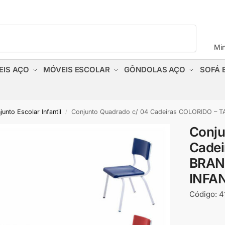
Pesquisar
Mi
EIS AÇO
MÓVEIS ESCOLAR
GÔNDOLAS AÇO
SOFÁ 
unto Escolar Infantil
Conjunto Quadrado c/ 04 Cadeiras COLORIDO – TAMPO
/
Conju
Cade
BRANC
INFAN
Código:
4