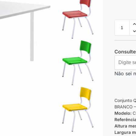
Consulte 
Não sei 
Conjunto 
BRANCO – 
Modelo:
C
Referênci
Altura me
Largura m