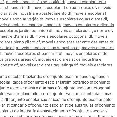
 df
,
moveis escolar são sebastião df
,
moveis escolar setor
ar st bancario df
,
moveis escolar st de autarquias df
,
moveis
lar st de industria e abastecimento df
,
moveis escolar st
moveis escolar varjão df
,
moveis escolares aguas claras df
,
eis escolares candangolandia df
,
moveis escolares ceilandia
escolares jardim botanico df
,
moveis escolares lago norte df
,
mestre d'armas df
,
moveis escolares octogonal df
,
moveis
olares plano piloto df
,
moveis escolares recanto das emas df
,
maria df
,
moveis escolares são sebastião df
,
moveis escolares
f
,
moveis escolares st bancario df
,
moveis escolares st de
de grandes areas df
,
moveis escolares st de industria e
doeste df
,
moveis escolares taguatinga df
,
moveis escolares
nto escolar brazlandia df
conjunto escolar candangolandia
colar itapoa df
conjunto escolar jardim botanico df
conjunto
junto escolar mestre d'armas df
conjunto escolar octogonal
to escolar plano piloto df
conjunto escolar recanto das emas
ia df
conjunto escolar são sebastião df
conjunto escolar setor
ar st bancario df
conjunto escolar st de autarquias df
conjunto
olar st de industria e abastecimento df
conjunto escolar st
njunto escolar varjão df
moveis escolar aguas claras df
moveis