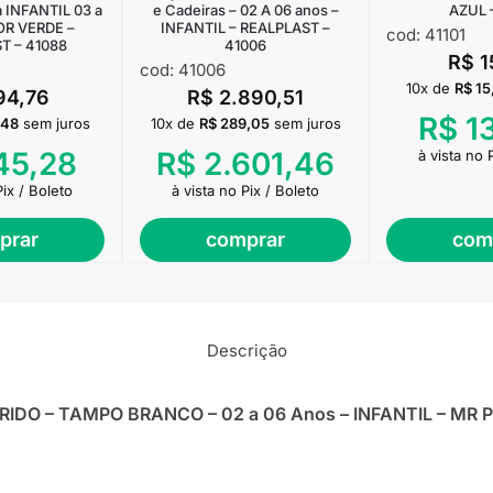
 INFANTIL 03 a
e Cadeiras – 02 A 06 anos –
AZUL –
OR VERDE –
INFANTIL – REALPLAST –
cod: 41101
T – 41088
41006
R$
1
cod: 41006
10x de
R$
15
94,76
R$
2.890,51
R$
1
,48
sem juros
10x de
R$
289,05
sem juros
5,28
R$
2.601,46
à vista no 
Pix / Boleto
à vista no Pix / Boleto
prar
comprar
com
Descrição
ORIDO – TAMPO BRANCO – 02 a 06 Anos – INFANTIL – MR 