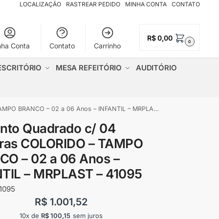
LOCALIZAÇÃO
RASTREAR PEDIDO
MINHA CONTA
CONTATO
R$
0,00
0
nha Conta
Contato
Carrinho
ESCRITÓRIO
MESA REFEITÓRIO
AUDITÓRIO
 BRANCO – 02 a 06 Anos – INFANTIL – MRPLAST – 41095
nto Quadrado c/ 04
iras COLORIDO – TAMPO
O – 02 a 06 Anos –
TIL – MRPLAST – 41095
1095
R$
1.001,52
10x de
R$
100,15
sem juros