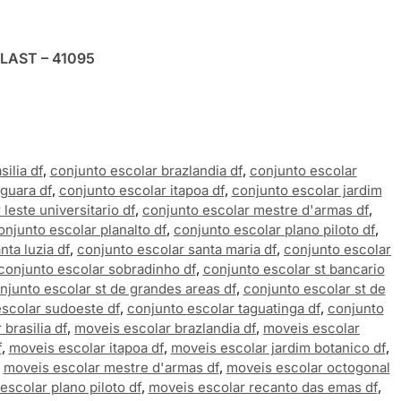
PLAST – 41095
ilia df
,
conjunto escolar brazlandia df
,
conjunto escolar
guara df
,
conjunto escolar itapoa df
,
conjunto escolar jardim
leste universitario df
,
conjunto escolar mestre d'armas df
,
onjunto escolar planalto df
,
conjunto escolar plano piloto df
,
nta luzia df
,
conjunto escolar santa maria df
,
conjunto escolar
conjunto escolar sobradinho df
,
conjunto escolar st bancario
njunto escolar st de grandes areas df
,
conjunto escolar st de
scolar sudoeste df
,
conjunto escolar taguatinga df
,
conjunto
brasilia df
,
moveis escolar brazlandia df
,
moveis escolar
f
,
moveis escolar itapoa df
,
moveis escolar jardim botanico df
,
,
moveis escolar mestre d'armas df
,
moveis escolar octogonal
escolar plano piloto df
,
moveis escolar recanto das emas df
,