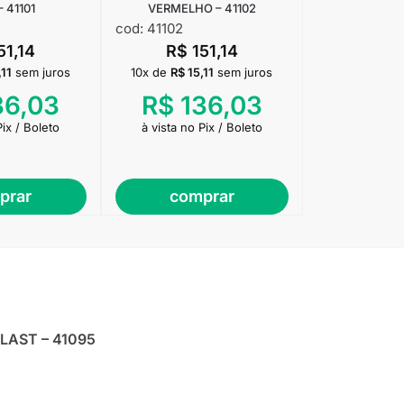
 41101
VERMELHO – 41102
cod: 41102
51,14
R$
151,14
,11
sem juros
10x de
R$
15,11
sem juros
36,03
R$
136,03
Pix / Boleto
à vista no Pix / Boleto
prar
comprar
PLAST – 41095