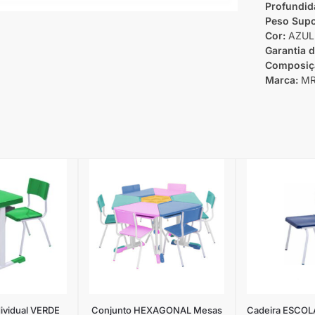
Profundid
Peso Supo
Cor:
AZUL
Garantia 
Composiç
Marca:
MR
dividual VERDE
Conjunto HEXAGONAL Mesas
Cadeira ESCOLAR