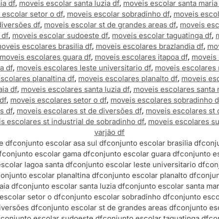
ia df
,
moveis escolar santa luzia df
,
moveis escolar santa maria
escolar setor o df
,
moveis escolar sobradinho df
,
moveis escol
diversões df
,
moveis escolar st de grandes areas df
,
moveis esco
 df
,
moveis escolar sudoeste df
,
moveis escolar taguatinga df
,
oveis escolares brasilia df
,
moveis escolares brazlandia df
,
mov
moveis escolares guara df
,
moveis escolares itapoa df
,
moveis 
a df
,
moveis escolares leste universitario df
,
moveis escolares 
scolares planaltina df
,
moveis escolares planalto df
,
moveis esc
ia df
,
moveis escolares santa luzia df
,
moveis escolares santa 
df
,
moveis escolares setor o df
,
moveis escolares sobradinho d
s df
,
moveis escolares st de diversões df
,
moveis escolares st 
s escolares st industrial de sobradinho df
,
moveis escolares su
varjão df
e df
conjunto escolar asa sul df
conjunto escolar brasilia df
conju
f
conjunto escolar gama df
conjunto escolar guara df
conjunto es
scolar lagoa santa df
conjunto escolar leste universitario df
con
onjunto escolar planaltina df
conjunto escolar planalto df
conjun
ia df
conjunto escolar santa luzia df
conjunto escolar santa mar
escolar setor o df
conjunto escolar sobradinho df
conjunto escol
iversões df
conjunto escolar st de grandes areas df
conjunto esc
f
conjunto escolar sudoeste df
conjunto escolar taguatinga df
co