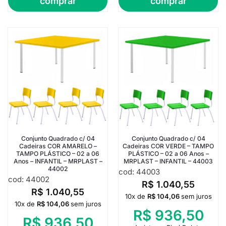
comprar
comprar
Conjunto Quadrado c/ 04
Conjunto Quadrado c/ 04
Cadeiras COR AMARELO –
Cadeiras COR VERDE – TAMPO
TAMPO PLÁSTICO – 02 a 06
PLÁSTICO – 02 a 06 Anos –
Anos – INFANTIL – MRPLAST –
MRPLAST – INFANTIL – 44003
44002
cod: 44003
cod: 44002
R$
1.040,55
R$
1.040,55
10x de
R$
104,06
sem juros
10x de
R$
104,06
sem juros
R$
936,50
R$
936,50