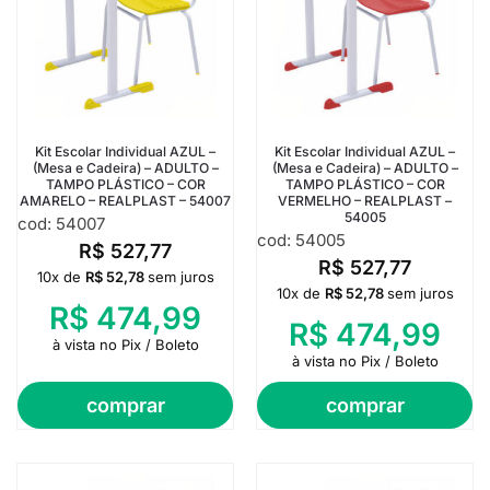
Kit Escolar Individual AZUL –
Kit Escolar Individual AZUL –
(Mesa e Cadeira) – ADULTO –
(Mesa e Cadeira) – ADULTO –
TAMPO PLÁSTICO – COR
TAMPO PLÁSTICO – COR
AMARELO – REALPLAST – 54007
VERMELHO – REALPLAST –
54005
cod: 54007
cod: 54005
R$
527,77
R$
527,77
10x de
R$
52,78
sem juros
10x de
R$
52,78
sem juros
R$
474,99
R$
474,99
à vista no Pix / Boleto
à vista no Pix / Boleto
comprar
comprar