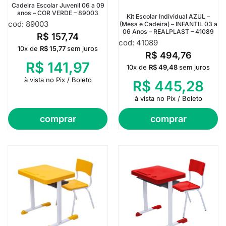
Cadeira Escolar Juvenil 06 a 09
anos – COR VERDE – 89003
Kit Escolar Individual AZUL –
cod: 89003
(Mesa e Cadeira) – INFANTIL 03 a
06 Anos – REALPLAST – 41089
R$
157,74
cod: 41089
10x de
R$
15,77
sem juros
R$
494,76
R$
141,97
10x de
R$
49,48
sem juros
à vista no Pix / Boleto
R$
445,28
à vista no Pix / Boleto
comprar
comprar