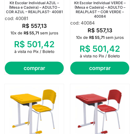
Kit Escolar Individual AZUL –
Kit Escolar Individual VERDE –
(Mesa e Cadeira) – ADULTO –
(Mesa e Cadeira) – ADULTO –
COR AZUL – REALPLAST- 40081
REALPLAST – COR VERDE –
40084
cod: 40081
cod: 40084
R$
557,13
R$
557,13
10x de
R$
55,71
sem juros
10x de
R$
55,71
sem juros
R$
501,42
R$
501,42
à vista no Pix / Boleto
à vista no Pix / Boleto
comprar
comprar