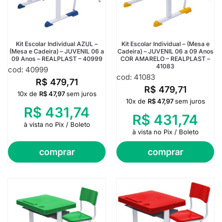
Kit Escolar Individual AZUL –
Kit Escolar Individual – (Mesa e
(Mesa e Cadeira) – JUVENIL 06 a
Cadeira) – JUVENIL 06 a 09 Anos
09 Anos – REALPLAST – 40999
COR AMARELO – REALPLAST –
41083
cod: 40999
cod: 41083
R$
479,71
R$
479,71
10x de
R$
47,97
sem juros
10x de
R$
47,97
sem juros
R$
431,74
R$
431,74
à vista no Pix / Boleto
à vista no Pix / Boleto
comprar
comprar