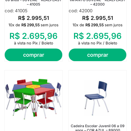
– 41005
– 42000
cod: 41005
cod: 42000
R$
2.995,51
R$
2.995,51
10x de
R$
299,55
sem juros
10x de
R$
299,55
sem juros
R$
2.695,96
R$
2.695,96
à vista no Pix / Boleto
à vista no Pix / Boleto
comprar
comprar
Cadeira Escolar Juvenil 06 a 09
anos – COR AZUL – 89000