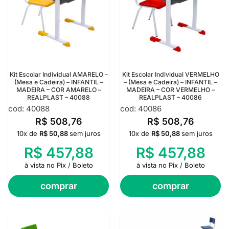
Kit Escolar Individual AMARELO –
Kit Escolar Individual VERMELHO
(Mesa e Cadeira) – INFANTIL –
– (Mesa e Cadeira) – INFANTIL –
MADEIRA – COR AMARELO –
MADEIRA – COR VERMELHO –
REALPLAST – 40088
REALPLAST – 40086
cod: 40088
cod: 40086
R$
508,76
R$
508,76
10x de
R$
50,88
sem juros
10x de
R$
50,88
sem juros
R$
457,88
R$
457,88
à vista no Pix / Boleto
à vista no Pix / Boleto
comprar
comprar