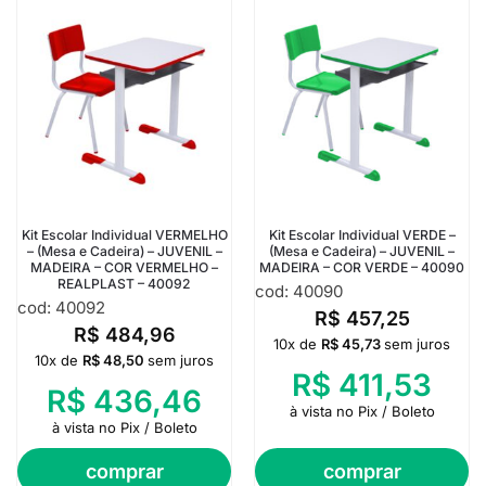
Kit Escolar Individual VERMELHO
Kit Escolar Individual VERDE –
– (Mesa e Cadeira) – JUVENIL –
(Mesa e Cadeira) – JUVENIL –
MADEIRA – COR VERMELHO –
MADEIRA – COR VERDE – 40090
REALPLAST – 40092
cod: 40090
cod: 40092
R$
457,25
R$
484,96
10x de
R$
45,73
sem juros
10x de
R$
48,50
sem juros
R$
411,53
R$
436,46
à vista no Pix / Boleto
à vista no Pix / Boleto
comprar
comprar