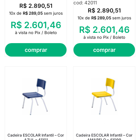
cod: 42011
R$
2.890,51
R$
2.890,51
10x de
R$
289,05
sem juros
10x de
R$
289,05
sem juros
R$
2.601,46
R$
2.601,46
à vista no Pix / Boleto
à vista no Pix / Boleto
comprar
comprar
Cadeira ESCOLAR Infantil – Cor
Cadeira ESCOLAR Infantil – Cor
AZUL – 41101
AMARELO – 41099