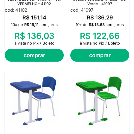
VERMELHO – 41102
Verde – 41097
cod: 41102
cod: 41097
R$
151,14
R$
136,29
10x de
R$
15,11
sem juros
10x de
R$
13,63
sem juros
R$
136,03
R$
122,66
à vista no Pix / Boleto
à vista no Pix / Boleto
comprar
comprar