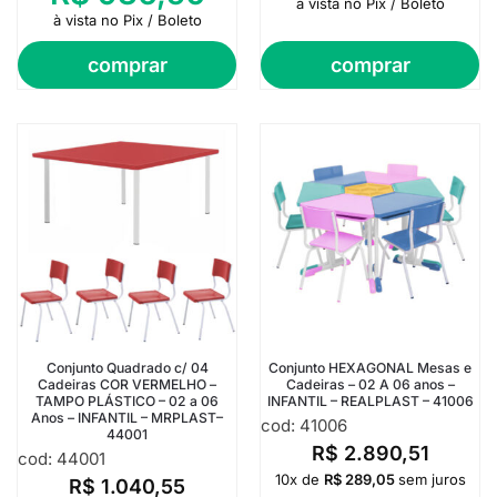
à vista no Pix / Boleto
à vista no Pix / Boleto
comprar
comprar
Conjunto Quadrado c/ 04
Conjunto HEXAGONAL Mesas e
Cadeiras COR VERMELHO –
Cadeiras – 02 A 06 anos –
TAMPO PLÁSTICO – 02 a 06
INFANTIL – REALPLAST – 41006
Anos – INFANTIL – MRPLAST–
cod: 41006
44001
R$
2.890,51
cod: 44001
10x de
R$
289,05
sem juros
R$
1.040,55