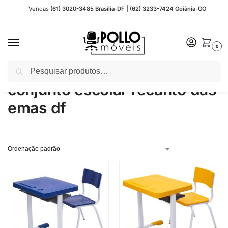
Vendas
(61) 3020-3485 Brasília-DF | (62) 3233-7424 Goiânia-GO
0
Pesquisar
Início
Produtos marcados com a tag “conjunto escolar recanto das emas df”
/
conjunto escolar recanto das
emas df