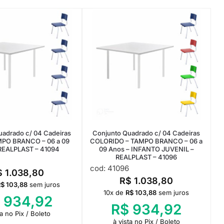
uadrado c/ 04 Cadeiras
Conjunto Quadrado c/ 04 Cadeiras
MPO BRANCO – 06 a 09
COLORIDO – TAMPO BRANCO – 06 a
REALPLAST – 41094
09 Anos – INFANTO JUVENIL –
REALPLAST – 41096
cod: 41096
$
1.038,80
R$
1.038,80
R$
103,88
sem juros
10x de
R$
103,88
sem juros
934,92
R$
934,92
ta no Pix / Boleto
à vista no Pix / Boleto