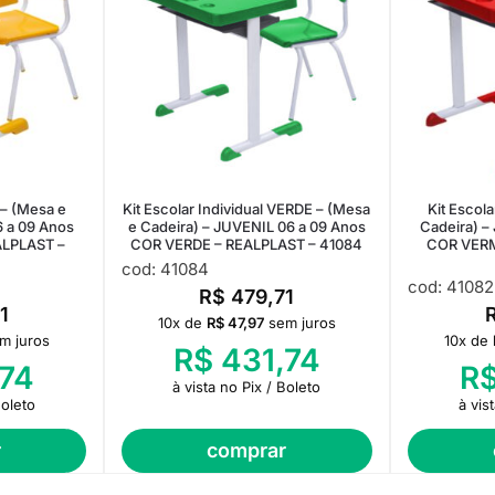
l – (Mesa e
Kit Escolar Individual VERDE – (Mesa
Kit Escola
6 a 09 Anos
e Cadeira) – JUVENIL 06 a 09 Anos
Cadeira) –
LPLAST –
COR VERDE – REALPLAST – 41084
COR VERM
cod: 41084
cod: 41082
R$
479,71
1
10x de
R$
47,97
sem juros
m juros
10x de
R$
431,74
74
R
à vista no Pix / Boleto
Boleto
à vis
r
comprar