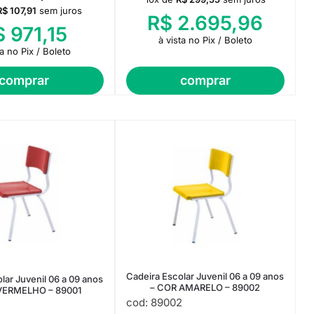
R$
107,91
sem juros
R$
2.695,96
$
971,15
à vista no Pix / Boleto
ta no Pix / Boleto
comprar
comprar
Cadeira Escolar Juvenil 06 a 09 anos
lar Juvenil 06 a 09 anos
– COR AMARELO – 89002
VERMELHO – 89001
cod: 89002