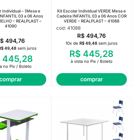
r Individual – (Mesa e
Kit Escolar Individual VERDE Mesa e
 INFANTIL 03 a 06 Anos
Cadeira INFANTIL 03 a 06 Anos COR
ELHO – REALPLAST –
VERDE – REALPLAST – 41088
41090
cod: 41088
R$
494,76
R$
494,76
10x de
R$
49,48
sem juros
R$
49,48
sem juros
R$
445,28
445,28
à vista no Pix / Boleto
ta no Pix / Boleto
comprar
comprar