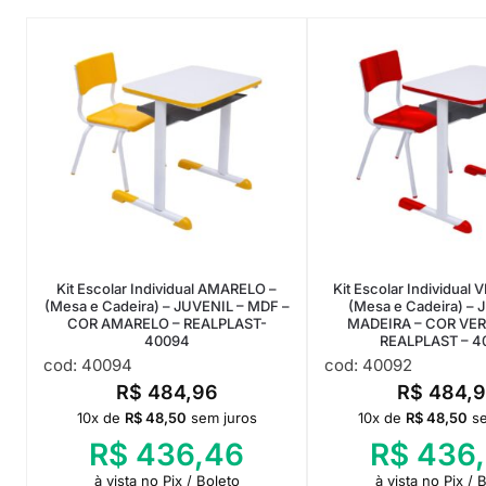
Kit Escolar Individual AMARELO –
Kit Escolar Individual
(Mesa e Cadeira) – JUVENIL – MDF –
(Mesa e Cadeira) – 
COR AMARELO – REALPLAST-
MADEIRA – COR VE
40094
REALPLAST – 4
cod: 40094
cod: 40092
R$
484,96
R$
484,9
10x de
R$
48,50
sem juros
10x de
R$
48,50
s
R$
436,46
R$
436
à vista no Pix / Boleto
à vista no Pix / 