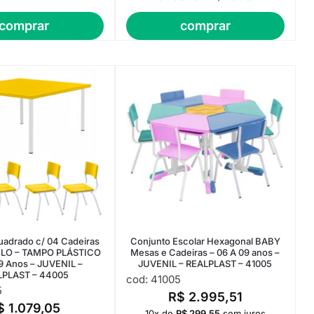
comprar
comprar
uadrado c/ 04 Cadeiras
Conjunto Escolar Hexagonal BABY
LO – TAMPO PLÁSTICO
Mesas e Cadeiras – 06 A 09 anos –
09 Anos – JUVENIL –
JUVENIL – REALPLAST – 41005
LPLAST – 44005
cod: 41005
5
R$
2.995,51
$
1.079,05
10x de
R$
299,55
sem juros