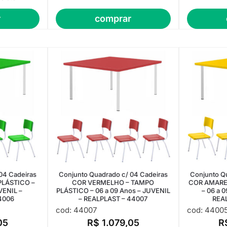
r
comprar
04 Cadeiras
Conjunto Quadrado c/ 04 Cadeiras
Conjunto Q
PLÁSTICO –
COR VERMELHO – TAMPO
COR AMARE
VENIL –
PLÁSTICO – 06 a 09 Anos – JUVENIL
– 06 a 
4006
– REALPLAST – 44007
REA
cod: 44007
cod: 4400
05
R$
1.079,05
R