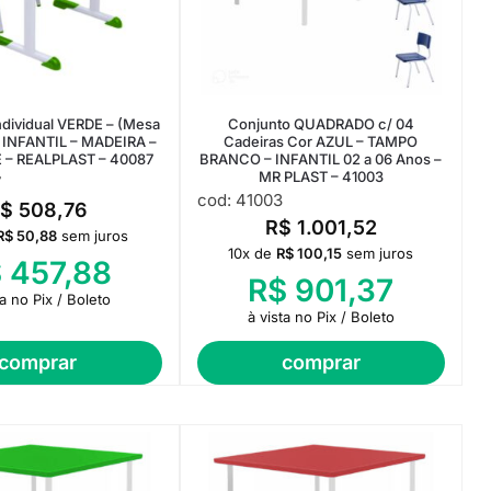
Individual VERDE – (Mesa
Conjunto QUADRADO c/ 04
– INFANTIL – MADEIRA –
Cadeiras Cor AZUL – TAMPO
 – REALPLAST – 40087
BRANCO – INFANTIL 02 a 06 Anos –
MR PLAST – 41003
7
cod: 41003
R$
508,76
R$
1.001,52
R$
50,88
sem juros
10x de
R$
100,15
sem juros
$
457,88
R$
901,37
ta no Pix / Boleto
à vista no Pix / Boleto
comprar
comprar