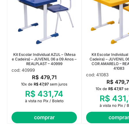
Kit Escolar Individual AZUL – (Mesa
Kit Escolar Individua
e Cadeira) – JUVENIL 06 a 09 Anos –
Cadeira) – JUVENIL 0
REALPLAST – 40999
COR AMARELO – REA
41083
cod: 40999
cod: 41083
R$
479,71
R$
479,7
10x de
R$
47,97
sem juros
10x de
R$
47,97
se
R$
431,74
R$
431,
à vista no Pix / Boleto
à vista no Pix / 
comprar
compra