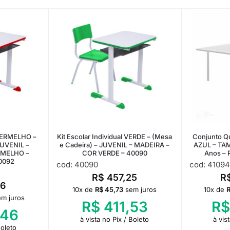
 VERMELHO –
Kit Escolar Individual VERDE – (Mesa
Conjunto Q
JUVENIL –
e Cadeira) – JUVENIL – MADEIRA –
AZUL – TA
RMELHO –
COR VERDE – 40090
Anos – 
0092
cod: 40090
cod: 41094
R$
457,25
R
6
10x de
R$
45,73
sem juros
10x de
em juros
R$
411,53
R$
,46
à vista no Pix / Boleto
à vis
Boleto