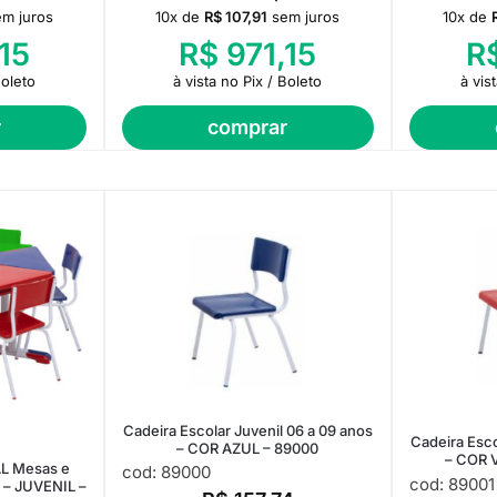
em juros
10x de
R$
107,91
sem juros
10x de
15
R$
971,15
R
Boleto
à vista no Pix / Boleto
à vis
r
comprar
Cadeira Escolar Juvenil 06 a 09 anos
Cadeira Esco
– COR AZUL – 89000
– COR 
L Mesas e
cod: 89000
cod: 89001
s – JUVENIL –