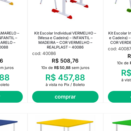
l AMARELO –
Kit Escolar Individual VERMELHO –
Kit Escolar 
INFANTIL –
(Mesa e Cadeira) – INFANTIL –
e Cadeira) 
ARELO –
MADEIRA – COR VERMELHO –
COR VERDE
0088
REALPLAST – 40086
cod: 4008
cod: 40086
6
R$
508,76
10x de
m juros
10x de
R$
50,88
sem juros
R
88
R$
457,88
à vis
Boleto
à vista no Pix / Boleto
r
comprar