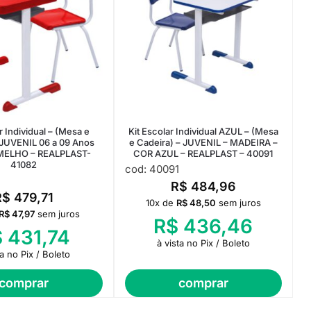
r Individual – (Mesa e
Kit Escolar Individual AZUL – (Mesa
 JUVENIL 06 a 09 Anos
e Cadeira) – JUVENIL – MADEIRA –
ELHO – REALPLAST-
COR AZUL – REALPLAST – 40091
41082
cod: 40091
R$
484,96
R$
479,71
10x de
R$
48,50
sem juros
R$
47,97
sem juros
R$
436,46
$
431,74
à vista no Pix / Boleto
ta no Pix / Boleto
comprar
comprar