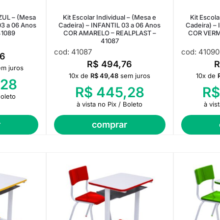
AZUL – (Mesa
Kit Escolar Individual – (Mesa e
Kit Escola
03 a 06 Anos
Cadeira) – INFANTIL 03 a 06 Anos
Cadeira) –
41089
COR AMARELO – REALPLAST –
COR VERM
41087
cod: 41087
cod: 41090
6
R$
494,76
em juros
10x de
R$
49,48
sem juros
10x de
28
R$
445,28
R$
Boleto
à vista no Pix / Boleto
à vis
r
comprar