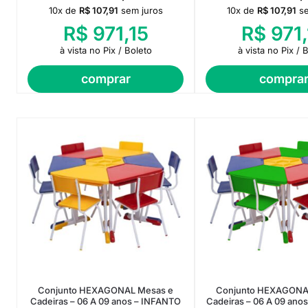
10x de
R$
107,91
sem juros
10x de
R$
107,91
s
R$
971,15
R$
971,
à vista no Pix / Boleto
à vista no Pix / 
comprar
compra
Conjunto HEXAGONAL Mesas e
Conjunto HEXAGONA
Cadeiras – 06 A 09 anos – INFANTO
Cadeiras – 06 A 09 ano