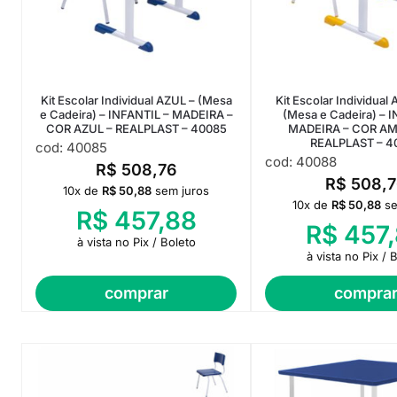
Kit Escolar Individual AZUL – (Mesa
Kit Escolar Individua
e Cadeira) – INFANTIL – MADEIRA –
(Mesa e Cadeira) – 
COR AZUL – REALPLAST – 40085
MADEIRA – COR AM
REALPLAST – 4
cod: 40085
cod: 40088
R$
508,76
R$
508,7
10x de
R$
50,88
sem juros
10x de
R$
50,88
se
R$
457,88
R$
457,
à vista no Pix / Boleto
à vista no Pix / 
comprar
compra