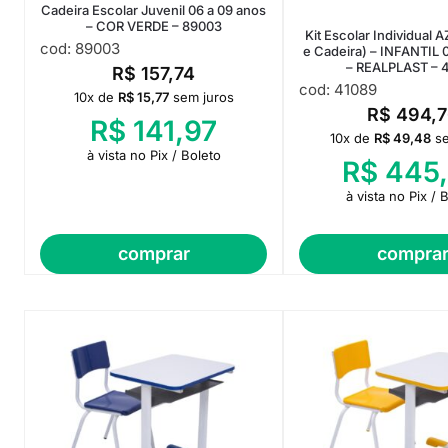
Cadeira Escolar Juvenil 06 a 09 anos
– COR VERDE – 89003
Kit Escolar Individual 
cod: 89003
e Cadeira) – INFANTIL 
– REALPLAST – 
R$
157,74
cod: 41089
10x de
R$
15,77
sem juros
R$
494,7
R$
141,97
10x de
R$
49,48
s
à vista no Pix / Boleto
R$
445,
à vista no Pix / 
comprar
compra