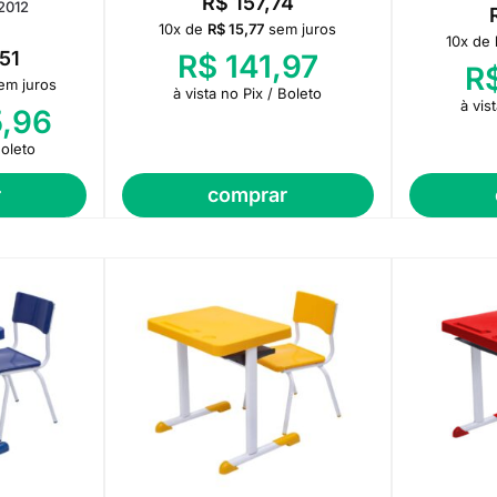
R$
157,74
2012
10x de
R$
15,77
sem juros
10x de
51
R$
141,97
R
em juros
à vista no Pix / Boleto
à vis
,96
Boleto
r
comprar