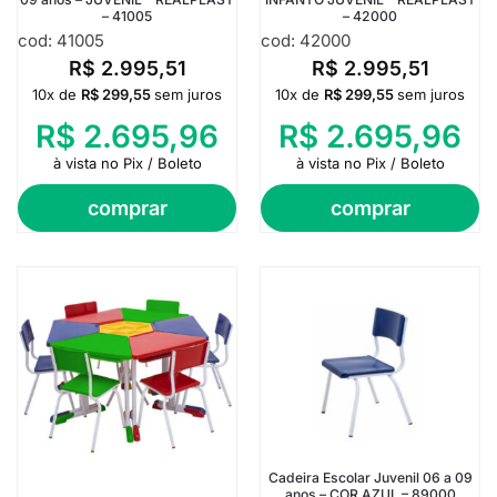
– 41005
– 42000
cod: 41005
cod: 42000
R$
2.995,51
R$
2.995,51
10x de
R$
299,55
sem juros
10x de
R$
299,55
sem juros
R$
2.695,96
R$
2.695,96
à vista no Pix / Boleto
à vista no Pix / Boleto
comprar
comprar
Cadeira Escolar Juvenil 06 a 09
anos – COR AZUL – 89000