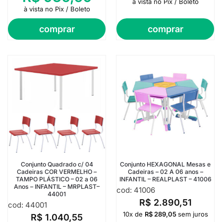
à vista no Pix / Boleto
à vista no Pix / Boleto
comprar
comprar
Conjunto Quadrado c/ 04
Conjunto HEXAGONAL Mesas e
Cadeiras COR VERMELHO –
Cadeiras – 02 A 06 anos –
TAMPO PLÁSTICO – 02 a 06
INFANTIL – REALPLAST – 41006
Anos – INFANTIL – MRPLAST–
cod: 41006
44001
R$
2.890,51
cod: 44001
10x de
R$
289,05
sem juros
R$
1.040,55