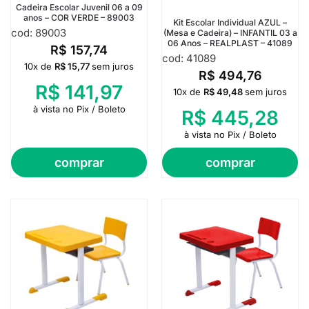
Cadeira Escolar Juvenil 06 a 09
anos – COR VERDE – 89003
Kit Escolar Individual AZUL –
cod: 89003
(Mesa e Cadeira) – INFANTIL 03 a
06 Anos – REALPLAST – 41089
R$
157,74
cod: 41089
10x de
R$
15,77
sem juros
R$
494,76
R$
141,97
10x de
R$
49,48
sem juros
à vista no Pix / Boleto
R$
445,28
à vista no Pix / Boleto
comprar
comprar