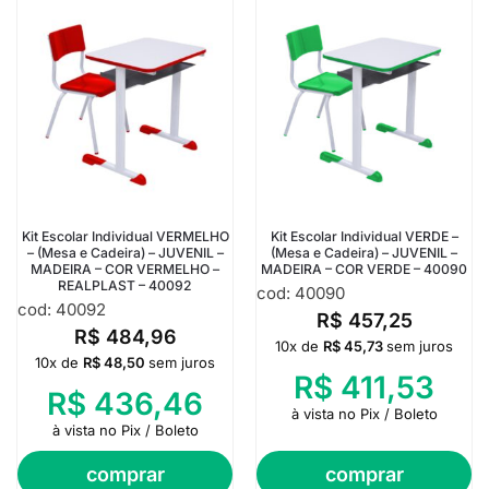
Kit Escolar Individual VERMELHO
Kit Escolar Individual VERDE –
– (Mesa e Cadeira) – JUVENIL –
(Mesa e Cadeira) – JUVENIL –
MADEIRA – COR VERMELHO –
MADEIRA – COR VERDE – 40090
REALPLAST – 40092
cod: 40090
cod: 40092
R$
457,25
R$
484,96
10x de
R$
45,73
sem juros
10x de
R$
48,50
sem juros
R$
411,53
R$
436,46
à vista no Pix / Boleto
à vista no Pix / Boleto
comprar
comprar