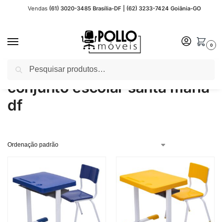
Vendas
(61) 3020-3485 Brasília-DF | (62) 3233-7424 Goiânia-GO
0
Pesquisar
Início
Produtos marcados com a tag “conjunto escolar santa maria df”
/
conjunto escolar santa maria
df