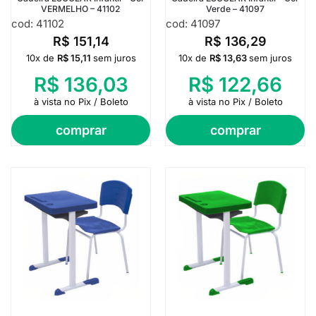
VERMELHO – 41102
Verde – 41097
cod: 41102
cod: 41097
R$
151,14
R$
136,29
10x de
R$
15,11
sem juros
10x de
R$
13,63
sem juros
R$
136,03
R$
122,66
à vista no Pix / Boleto
à vista no Pix / Boleto
comprar
comprar