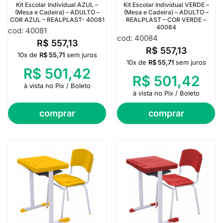
Kit Escolar Individual AZUL –
Kit Escolar Individual VERDE –
(Mesa e Cadeira) – ADULTO –
(Mesa e Cadeira) – ADULTO –
COR AZUL – REALPLAST- 40081
REALPLAST – COR VERDE –
40084
cod: 40081
cod: 40084
R$
557,13
R$
557,13
10x de
R$
55,71
sem juros
10x de
R$
55,71
sem juros
R$
501,42
R$
501,42
à vista no Pix / Boleto
à vista no Pix / Boleto
comprar
comprar