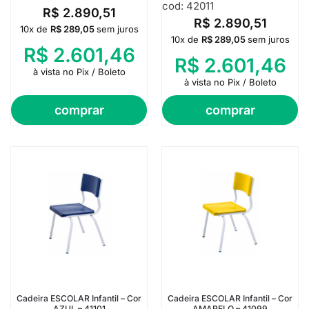
cod: 42011
R$
2.890,51
R$
2.890,51
10x de
R$
289,05
sem juros
10x de
R$
289,05
sem juros
R$
2.601,46
R$
2.601,46
à vista no Pix / Boleto
à vista no Pix / Boleto
comprar
comprar
Cadeira ESCOLAR Infantil – Cor
Cadeira ESCOLAR Infantil – Cor
AZUL – 41101
AMARELO – 41099