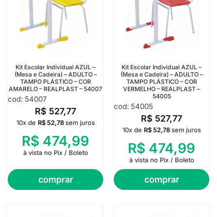
Kit Escolar Individual AZUL –
Kit Escolar Individual AZUL –
(Mesa e Cadeira) – ADULTO –
(Mesa e Cadeira) – ADULTO –
TAMPO PLÁSTICO – COR
TAMPO PLÁSTICO – COR
AMARELO – REALPLAST – 54007
VERMELHO – REALPLAST –
54005
cod: 54007
cod: 54005
R$
527,77
R$
527,77
10x de
R$
52,78
sem juros
10x de
R$
52,78
sem juros
R$
474,99
R$
474,99
à vista no Pix / Boleto
à vista no Pix / Boleto
comprar
comprar