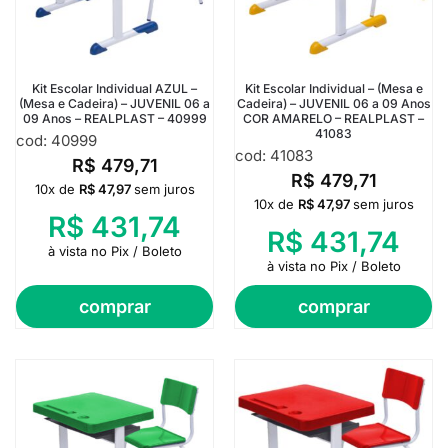
Kit Escolar Individual AZUL –
Kit Escolar Individual – (Mesa e
(Mesa e Cadeira) – JUVENIL 06 a
Cadeira) – JUVENIL 06 a 09 Anos
09 Anos – REALPLAST – 40999
COR AMARELO – REALPLAST –
41083
cod: 40999
cod: 41083
R$
479,71
R$
479,71
10x de
R$
47,97
sem juros
10x de
R$
47,97
sem juros
R$
431,74
R$
431,74
à vista no Pix / Boleto
à vista no Pix / Boleto
comprar
comprar