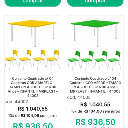
comprar
comprar
Conjunto Quadrado c/ 04
Conjunto Quadrado c/ 04
Cadeiras COR AMARELO –
Cadeiras COR VERDE – TAMPO
TAMPO PLÁSTICO – 02 a 06
PLÁSTICO – 02 a 06 Anos –
Anos – INFANTIL – MRPLAST –
MRPLAST – INFANTIL – 44003
44002
cod: 44003
cod: 44002
R$
1.040,55
R$
1.040,55
10x de
R$
104,06
sem juros
10x de
R$
104,06
sem juros
R$
936,50
R$
936,50