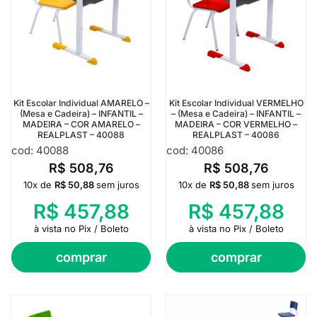
Kit Escolar Individual AMARELO –
Kit Escolar Individual VERMELHO
(Mesa e Cadeira) – INFANTIL –
– (Mesa e Cadeira) – INFANTIL –
MADEIRA – COR AMARELO –
MADEIRA – COR VERMELHO –
REALPLAST – 40088
REALPLAST – 40086
cod: 40088
cod: 40086
R$
508,76
R$
508,76
10x de
R$
50,88
sem juros
10x de
R$
50,88
sem juros
R$
457,88
R$
457,88
à vista no Pix / Boleto
à vista no Pix / Boleto
comprar
comprar