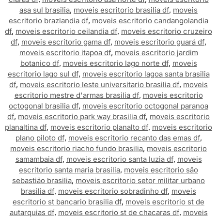
asa sul brasilia
,
moveis escritorio brasilia df
,
moveis
escritorio brazlandia df
,
moveis escritorio candangolandia
df
,
moveis escritorio ceilandia df
,
moveis escritorio cruzeiro
df
,
moveis escritorio gama df
,
moveis escritorio guará df
,
moveis escritorio itapoa df
,
moveis escritorio jardim
botanico df
,
moveis escritorio lago norte df
,
moveis
escritorio lago sul df
,
moveis escritorio lagoa santa brasilia
df
,
moveis escritorio leste universitario brasilia df
,
moveis
escritorio mestre d'armas brasilia df
,
moveis escritorio
octogonal brasilia df
,
moveis escritorio octogonal paranoa
df
,
moveis escritorio park way brasilia df
,
moveis escritorio
planaltina df
,
moveis escritorio planalto df
,
moveis escritorio
plano piloto df
,
moveis escritorio recanto das emas df
,
moveis escritorio riacho fundo brasilia
,
moveis escritorio
samambaia df
,
moveis escritorio santa luzia df
,
moveis
escritorio santa maria brasilia
,
moveis escritorio são
sebastião brasilia
,
moveis escritorio setor militar urbano
brasilia df
,
moveis escritorio sobradinho df
,
moveis
escritorio st bancario brasilia df
,
moveis escritorio st de
autarquias df
,
moveis escritorio st de chacaras df
,
moveis