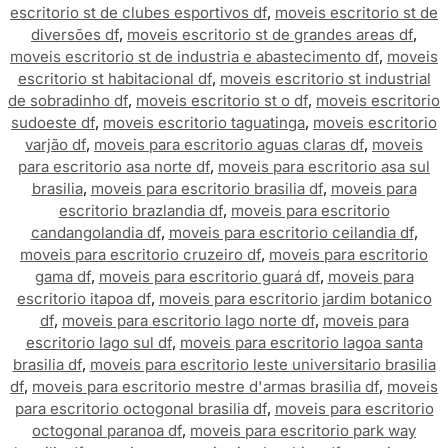
escritorio st de clubes esportivos df
,
moveis escritorio st de
diversões df
,
moveis escritorio st de grandes areas df
,
moveis escritorio st de industria e abastecimento df
,
moveis
escritorio st habitacional df
,
moveis escritorio st industrial
de sobradinho df
,
moveis escritorio st o df
,
moveis escritorio
sudoeste df
,
moveis escritorio taguatinga
,
moveis escritorio
varjão df
,
moveis para escritorio aguas claras df
,
moveis
para escritorio asa norte df
,
moveis para escritorio asa sul
brasilia
,
moveis para escritorio brasilia df
,
moveis para
escritorio brazlandia df
,
moveis para escritorio
candangolandia df
,
moveis para escritorio ceilandia df
,
moveis para escritorio cruzeiro df
,
moveis para escritorio
gama df
,
moveis para escritorio guará df
,
moveis para
escritorio itapoa df
,
moveis para escritorio jardim botanico
df
,
moveis para escritorio lago norte df
,
moveis para
escritorio lago sul df
,
moveis para escritorio lagoa santa
brasilia df
,
moveis para escritorio leste universitario brasilia
df
,
moveis para escritorio mestre d'armas brasilia df
,
moveis
para escritorio octogonal brasilia df
,
moveis para escritorio
octogonal paranoa df
,
moveis para escritorio park way