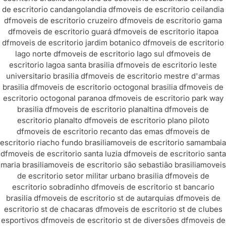
de escritorio candangolandia df
moveis de escritorio ceilandia
df
moveis de escritorio cruzeiro df
moveis de escritorio gama
df
moveis de escritorio guará df
moveis de escritorio itapoa
df
moveis de escritorio jardim botanico df
moveis de escritorio
lago norte df
moveis de escritorio lago sul df
moveis de
escritorio lagoa santa brasilia df
moveis de escritorio leste
universitario brasilia df
moveis de escritorio mestre d'armas
brasilia df
moveis de escritorio octogonal brasilia df
moveis de
escritorio octogonal paranoa df
moveis de escritorio park way
brasilia df
moveis de escritorio planaltina df
moveis de
escritorio planalto df
moveis de escritorio plano piloto
df
moveis de escritorio recanto das emas df
moveis de
escritorio riacho fundo brasilia
moveis de escritorio samambaia
df
moveis de escritorio santa luzia df
moveis de escritorio santa
maria brasilia
moveis de escritorio são sebastião brasilia
moveis
de escritorio setor militar urbano brasilia df
moveis de
escritorio sobradinho df
moveis de escritorio st bancario
brasilia df
moveis de escritorio st de autarquias df
moveis de
escritorio st de chacaras df
moveis de escritorio st de clubes
esportivos df
moveis de escritorio st de diversões df
moveis de