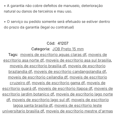
• A garantia não cobre defeitos de manuseio, deterioração
natural ou danos de terceiros e mau uso.
• O serviço ou pedido somente será efetuado se estiver dentro
do prazo da garantia (legal ou contratual)
Cód:
41207
Categoria:
JOB Preto 15 mm
Tags:
moveis de escritorio aguas claras df
,
moveis de
escritorio asa norte df
,
moveis de escritorio asa sul brasilia
,
moveis de escritorio brasilia df
,
moveis de escritorio
brazlandia df
,
moveis de escritorio candangolandia df
,
moveis de escritorio ceilandia df
,
moveis de escritorio
cruzeiro df
,
moveis de escritorio gama df
,
moveis de
escritorio guará df
,
moveis de escritorio itapoa df
,
moveis de
escritorio jardim botanico df
,
moveis de escritorio lago norte
df
,
moveis de escritorio lago sul df
,
moveis de escritorio
lagoa santa brasilia df
,
moveis de escritorio leste
universitario brasilia df
,
moveis de escritorio mestre d'armas