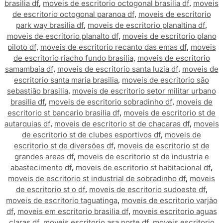
brasilia df
,
moveis de escritorio octogonal brasilia df
,
moveis
de escritorio octogonal paranoa df
,
moveis de escritorio
park way brasilia df
,
moveis de escritorio planaltina df
,
moveis de escritorio planalto df
,
moveis de escritorio plano
piloto df
,
moveis de escritorio recanto das emas df
,
moveis
de escritorio riacho fundo brasilia
,
moveis de escritorio
samambaia df
,
moveis de escritorio santa luzia df
,
moveis de
escritorio santa maria brasilia
,
moveis de escritorio são
sebastião brasilia
,
moveis de escritorio setor militar urbano
brasilia df
,
moveis de escritorio sobradinho df
,
moveis de
escritorio st bancario brasilia df
,
moveis de escritorio st de
autarquias df
,
moveis de escritorio st de chacaras df
,
moveis
de escritorio st de clubes esportivos df
,
moveis de
escritorio st de diversões df
,
moveis de escritorio st de
grandes areas df
,
moveis de escritorio st de industria e
abastecimento df
,
moveis de escritorio st habitacional df
,
moveis de escritorio st industrial de sobradinho df
,
moveis
de escritorio st o df
,
moveis de escritorio sudoeste df
,
moveis de escritorio taguatinga
,
moveis de escritorio varjão
df
,
moveis em escritorio brasilia df
,
moveis escritorio aguas
claras df
,
moveis escritorio asa norte df
,
moveis escritorio