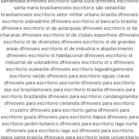
samambaia df
moveis escritorio santa luzia df
moveis escritorio
santa maria brasilia
moveis escritorio são sebastião
brasilia
moveis escritorio setor militar urbano brasilia df
moveis
escritorio sobradinho df
moveis escritorio st bancario brasilia
df
moveis escritorio st de autarquias df
moveis escritorio st de
chacaras df
moveis escritorio st de clubes esportivos df
moveis
escritorio st de diversões df
moveis escritorio st de grandes
areas df
moveis escritorio st de industria e abastecimento
df
moveis escritorio st habitacional df
moveis escritorio st
industrial de sobradinho df
moveis escritorio st o df
moveis
escritorio sudoeste df
moveis escritorio taguatinga
moveis
escritorio varjão df
moveis para escritorio aguas claras
df
moveis para escritorio asa norte df
moveis para escritorio
asa sul brasilia
moveis para escritorio brasilia df
moveis para
escritorio brazlandia df
moveis para escritorio candangolandia
df
moveis para escritorio ceilandia df
moveis para escritorio
cruzeiro df
moveis para escritorio gama df
moveis para
escritorio guará df
moveis para escritorio itapoa df
moveis para
escritorio jardim botanico df
moveis para escritorio lago norte
df
moveis para escritorio lago sul df
moveis para escritorio
lagoa santa brasilia df
moveis para escritorio leste universitario