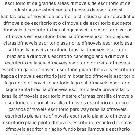
escritorio st de grandes areas df
moveis de escritorio st de
industria e abastecimento df
moveis de escritorio st
habitacional df
moveis de escritorio st industrial de sobradinho
df
moveis de escritorio st o df
moveis de escritorio sudoeste
df
moveis de escritorio taguatinga
moveis de escritorio varjão
df
moveis em escritorio brasilia df
moveis escritorio aguas
claras df
moveis escritorio asa norte df
moveis escritorio asa
sul brasilia
moveis escritorio brasilia df
moveis escritorio
brazlandia df
moveis escritorio candangolandia df
moveis
escritorio ceilandia df
moveis escritorio cruzeiro df
moveis
escritorio gama df
moveis escritorio guará df
moveis escritorio
itapoa df
moveis escritorio jardim botanico df
moveis escritorio
lago norte df
moveis escritorio lago sul df
moveis escritorio
lagoa santa brasilia df
moveis escritorio leste universitario
brasilia df
moveis escritorio mestre d'armas brasilia df
moveis
escritorio octogonal brasilia df
moveis escritorio octogonal
paranoa df
moveis escritorio park way brasilia df
moveis
escritorio planaltina df
moveis escritorio planalto df
moveis
escritorio plano piloto df
moveis escritorio recanto das emas
df
moveis escritorio riacho fundo brasilia
moveis escritorio