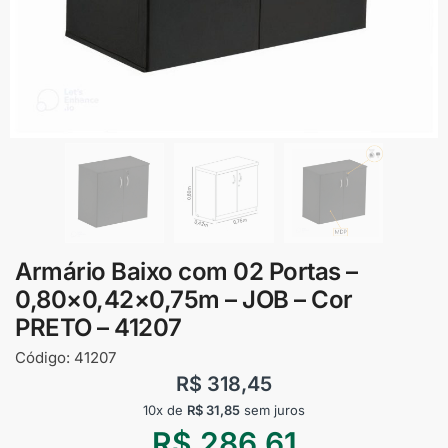
Armário Baixo com 02 Portas –
0,80×0,42×0,75m – JOB – Cor
PRETO – 41207
Código:
41207
R$
318,45
10x de
R$
31,85
sem juros
R$
286,61