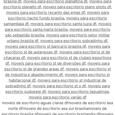
brasilia df
,
moveis para escritorio planaltina df
,
moveis para
escritorio planalto df
,
moveis para escritorio plano piloto df
,
moveis para escritorio recanto das emas df
,
moveis para
escritorio riacho fundo brasilia
,
moveis para escritorio
samambaia df
,
moveis para escritorio santa luzia df
,
moveis
para escritorio santa maria brasilia
,
moveis para escritorio
são sebastião brasilia
,
moveis para escritorio setor militar
urbano brasilia df
,
moveis para escritorio sobradinho df
,
moveis para escritorio st bancario brasilia df
,
moveis para
escritorio st de autarquias df
,
moveis para escritorio st de
chacaras df
,
moveis para escritorio st de clubes esportivos
df
,
moveis para escritorio st de diversões df
,
moveis para
escritorio st de grandes areas df
,
moveis para escritorio st
de industria e abastecimento df
,
moveis para escritorio st
habitacional df
,
moveis para escritorio st industrial de
sobradinho df
,
moveis para escritorio st o df
,
moveis para
escritorio sudoeste df
,
moveis para escritorio taguatinga
,
moveis para escritorio varjão df
moveis de escritorio aguas claras df
moveis de escritorio asa
norte df
moveis de escritorio asa sul brasilia
moveis de
escritorio brasilia df
moveis de escritorio brazlandia df
moveis