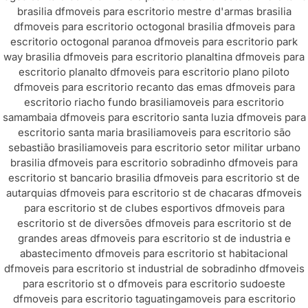
brasilia df
moveis para escritorio mestre d'armas brasilia
df
moveis para escritorio octogonal brasilia df
moveis para
escritorio octogonal paranoa df
moveis para escritorio park
way brasilia df
moveis para escritorio planaltina df
moveis para
escritorio planalto df
moveis para escritorio plano piloto
df
moveis para escritorio recanto das emas df
moveis para
escritorio riacho fundo brasilia
moveis para escritorio
samambaia df
moveis para escritorio santa luzia df
moveis para
escritorio santa maria brasilia
moveis para escritorio são
sebastião brasilia
moveis para escritorio setor militar urbano
brasilia df
moveis para escritorio sobradinho df
moveis para
escritorio st bancario brasilia df
moveis para escritorio st de
autarquias df
moveis para escritorio st de chacaras df
moveis
para escritorio st de clubes esportivos df
moveis para
escritorio st de diversões df
moveis para escritorio st de
grandes areas df
moveis para escritorio st de industria e
abastecimento df
moveis para escritorio st habitacional
df
moveis para escritorio st industrial de sobradinho df
moveis
para escritorio st o df
moveis para escritorio sudoeste
df
moveis para escritorio taguatinga
moveis para escritorio