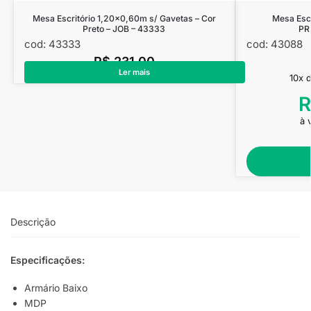
Mesa Escritório 1,20×0,60m s/ Gavetas – Cor
Mesa Esc
Preto – JOB – 43333
PR
cod: 43333
cod: 43088
R$
231,00
Ler mais
10x 
R
à 
Descrição
Especificações:
Armário Baixo
MDP