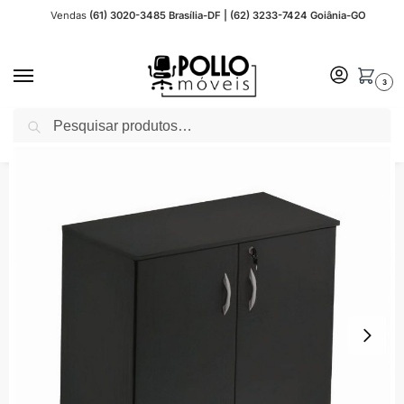
Vendas
(61) 3020-3485 Brasília-DF | (62) 3233-7424 Goiânia-GO
3
Pesquisar
Início
Móveis para Escritório
JOB 15 mm
JOB Preto 15 mm
Armário Baixo com 02 Portas – 0,80×0,42×0,75m – JOB – Cor PRETO – 41207
/
/
/
/