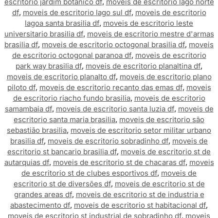
escritorio jardim botanico df
,
moveis de escritorio lago norte
df
,
moveis de escritorio lago sul df
,
moveis de escritorio
lagoa santa brasilia df
,
moveis de escritorio leste
universitario brasilia df
,
moveis de escritorio mestre d'armas
brasilia df
,
moveis de escritorio octogonal brasilia df
,
moveis
de escritorio octogonal paranoa df
,
moveis de escritorio
park way brasilia df
,
moveis de escritorio planaltina df
,
moveis de escritorio planalto df
,
moveis de escritorio plano
piloto df
,
moveis de escritorio recanto das emas df
,
moveis
de escritorio riacho fundo brasilia
,
moveis de escritorio
samambaia df
,
moveis de escritorio santa luzia df
,
moveis de
escritorio santa maria brasilia
,
moveis de escritorio são
sebastião brasilia
,
moveis de escritorio setor militar urbano
brasilia df
,
moveis de escritorio sobradinho df
,
moveis de
escritorio st bancario brasilia df
,
moveis de escritorio st de
autarquias df
,
moveis de escritorio st de chacaras df
,
moveis
de escritorio st de clubes esportivos df
,
moveis de
escritorio st de diversões df
,
moveis de escritorio st de
grandes areas df
,
moveis de escritorio st de industria e
abastecimento df
,
moveis de escritorio st habitacional df
,
moveis de escritorio st industrial de sobradinho df
,
moveis