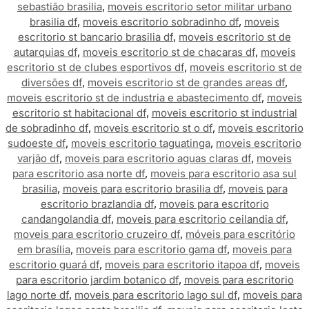
sebastião brasilia
,
moveis escritorio setor militar urbano
brasilia df
,
moveis escritorio sobradinho df
,
moveis
escritorio st bancario brasilia df
,
moveis escritorio st de
autarquias df
,
moveis escritorio st de chacaras df
,
moveis
escritorio st de clubes esportivos df
,
moveis escritorio st de
diversões df
,
moveis escritorio st de grandes areas df
,
moveis escritorio st de industria e abastecimento df
,
moveis
escritorio st habitacional df
,
moveis escritorio st industrial
de sobradinho df
,
moveis escritorio st o df
,
moveis escritorio
sudoeste df
,
moveis escritorio taguatinga
,
moveis escritorio
varjão df
,
moveis para escritorio aguas claras df
,
moveis
para escritorio asa norte df
,
moveis para escritorio asa sul
brasilia
,
moveis para escritorio brasilia df
,
moveis para
escritorio brazlandia df
,
moveis para escritorio
candangolandia df
,
moveis para escritorio ceilandia df
,
moveis para escritorio cruzeiro df
,
móveis para escritório
em brasília
,
moveis para escritorio gama df
,
moveis para
escritorio guará df
,
moveis para escritorio itapoa df
,
moveis
para escritorio jardim botanico df
,
moveis para escritorio
lago norte df
,
moveis para escritorio lago sul df
,
moveis para