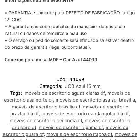
Informações sobre a GARANTIA:
• GARANTIA é somente para DEFEITO DE FABRICAÇÃO (artigo
12, CDC)
• A garantia não cobre defeitos de manuseio, deterioração
natural ou danos de terceiros e mau uso.
• O serviço ou pedido somente será efetuado se estiver dentro
do prazo da garantia (legal ou contratual).
Conexão para mesa MDF – Cor Azul 44099
Cód:
44099
Categoria:
JOB Azul 15 mm
Tags:
moveis de escritorio aguas claras df
,
moveis de
escritorio asa norte df
,
moveis de escritorio asa sul brasilia
,
moveis de escritorio brasilia df
,
moveis de escritorio
brazlandia df
,
moveis de escritorio candangolandia df
,
moveis de escritorio ceilandia df
,
moveis de escritorio
cruzeiro df
,
moveis de escritorio gama df
,
moveis de
escritorio guará df
,
moveis de escritorio itapoa df
,
moveis de