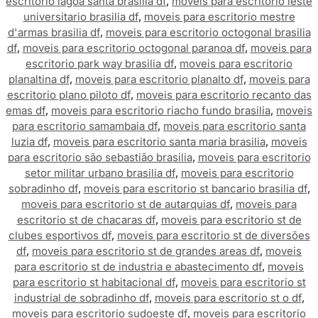
escritorio lagoa santa brasilia df
,
moveis para escritorio leste
universitario brasilia df
,
moveis para escritorio mestre
d'armas brasilia df
,
moveis para escritorio octogonal brasilia
df
,
moveis para escritorio octogonal paranoa df
,
moveis para
escritorio park way brasilia df
,
moveis para escritorio
planaltina df
,
moveis para escritorio planalto df
,
moveis para
escritorio plano piloto df
,
moveis para escritorio recanto das
emas df
,
moveis para escritorio riacho fundo brasilia
,
moveis
para escritorio samambaia df
,
moveis para escritorio santa
luzia df
,
moveis para escritorio santa maria brasilia
,
moveis
para escritorio são sebastião brasilia
,
moveis para escritorio
setor militar urbano brasilia df
,
moveis para escritorio
sobradinho df
,
moveis para escritorio st bancario brasilia df
,
moveis para escritorio st de autarquias df
,
moveis para
escritorio st de chacaras df
,
moveis para escritorio st de
clubes esportivos df
,
moveis para escritorio st de diversões
df
,
moveis para escritorio st de grandes areas df
,
moveis
para escritorio st de industria e abastecimento df
,
moveis
para escritorio st habitacional df
,
moveis para escritorio st
industrial de sobradinho df
,
moveis para escritorio st o df
,
moveis para escritorio sudoeste df
,
moveis para escritorio