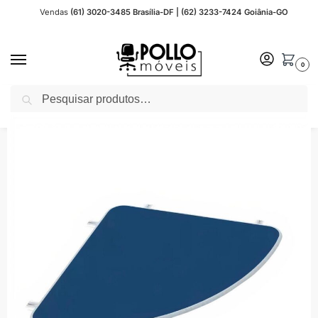
Vendas
(61) 3020-3485 Brasília-DF | (62) 3233-7424 Goiânia-GO
0
Pesquisar
Início
Móveis para Escritório
JOB 15 mm
JOB Azul 15 mm
Conexão para mesa MDF – Cor Azul 44099
/
/
/
/