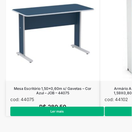
Mesa Escritório 1,50×0,60m s/ Gavetas – Cor
Armário A
Azul – JOB – 44075
1,59X0,80
cod: 44075
cod: 44102
R$
280,50
Ler mais