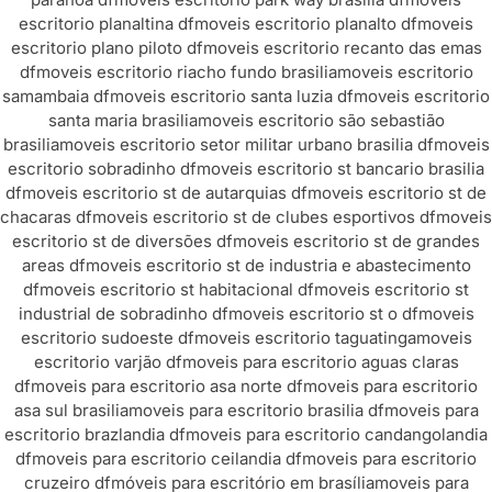
escritorio planaltina df
moveis escritorio planalto df
moveis
escritorio plano piloto df
moveis escritorio recanto das emas
df
moveis escritorio riacho fundo brasilia
moveis escritorio
samambaia df
moveis escritorio santa luzia df
moveis escritorio
santa maria brasilia
moveis escritorio são sebastião
brasilia
moveis escritorio setor militar urbano brasilia df
moveis
escritorio sobradinho df
moveis escritorio st bancario brasilia
df
moveis escritorio st de autarquias df
moveis escritorio st de
chacaras df
moveis escritorio st de clubes esportivos df
moveis
escritorio st de diversões df
moveis escritorio st de grandes
areas df
moveis escritorio st de industria e abastecimento
df
moveis escritorio st habitacional df
moveis escritorio st
industrial de sobradinho df
moveis escritorio st o df
moveis
escritorio sudoeste df
moveis escritorio taguatinga
moveis
escritorio varjão df
moveis para escritorio aguas claras
df
moveis para escritorio asa norte df
moveis para escritorio
asa sul brasilia
moveis para escritorio brasilia df
moveis para
escritorio brazlandia df
moveis para escritorio candangolandia
df
moveis para escritorio ceilandia df
moveis para escritorio
cruzeiro df
móveis para escritório em brasília
moveis para