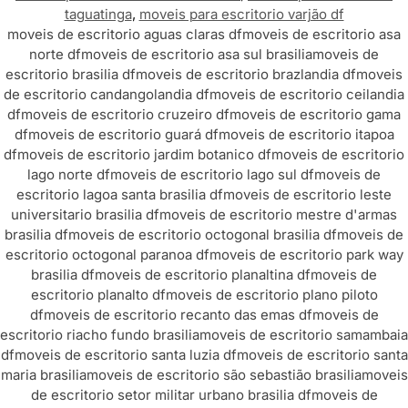
taguatinga
,
moveis para escritorio varjão df
moveis de escritorio aguas claras df
moveis de escritorio asa
norte df
moveis de escritorio asa sul brasilia
moveis de
escritorio brasilia df
moveis de escritorio brazlandia df
moveis
de escritorio candangolandia df
moveis de escritorio ceilandia
df
moveis de escritorio cruzeiro df
moveis de escritorio gama
df
moveis de escritorio guará df
moveis de escritorio itapoa
df
moveis de escritorio jardim botanico df
moveis de escritorio
lago norte df
moveis de escritorio lago sul df
moveis de
escritorio lagoa santa brasilia df
moveis de escritorio leste
universitario brasilia df
moveis de escritorio mestre d'armas
brasilia df
moveis de escritorio octogonal brasilia df
moveis de
escritorio octogonal paranoa df
moveis de escritorio park way
brasilia df
moveis de escritorio planaltina df
moveis de
escritorio planalto df
moveis de escritorio plano piloto
df
moveis de escritorio recanto das emas df
moveis de
escritorio riacho fundo brasilia
moveis de escritorio samambaia
df
moveis de escritorio santa luzia df
moveis de escritorio santa
maria brasilia
moveis de escritorio são sebastião brasilia
moveis
de escritorio setor militar urbano brasilia df
moveis de