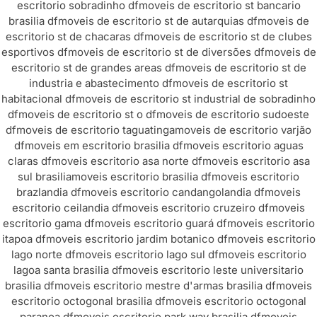
escritorio sobradinho df
moveis de escritorio st bancario
brasilia df
moveis de escritorio st de autarquias df
moveis de
escritorio st de chacaras df
moveis de escritorio st de clubes
esportivos df
moveis de escritorio st de diversões df
moveis de
escritorio st de grandes areas df
moveis de escritorio st de
industria e abastecimento df
moveis de escritorio st
habitacional df
moveis de escritorio st industrial de sobradinho
df
moveis de escritorio st o df
moveis de escritorio sudoeste
df
moveis de escritorio taguatinga
moveis de escritorio varjão
df
moveis em escritorio brasilia df
moveis escritorio aguas
claras df
moveis escritorio asa norte df
moveis escritorio asa
sul brasilia
moveis escritorio brasilia df
moveis escritorio
brazlandia df
moveis escritorio candangolandia df
moveis
escritorio ceilandia df
moveis escritorio cruzeiro df
moveis
escritorio gama df
moveis escritorio guará df
moveis escritorio
itapoa df
moveis escritorio jardim botanico df
moveis escritorio
lago norte df
moveis escritorio lago sul df
moveis escritorio
lagoa santa brasilia df
moveis escritorio leste universitario
brasilia df
moveis escritorio mestre d'armas brasilia df
moveis
escritorio octogonal brasilia df
moveis escritorio octogonal
paranoa df
moveis escritorio park way brasilia df
moveis