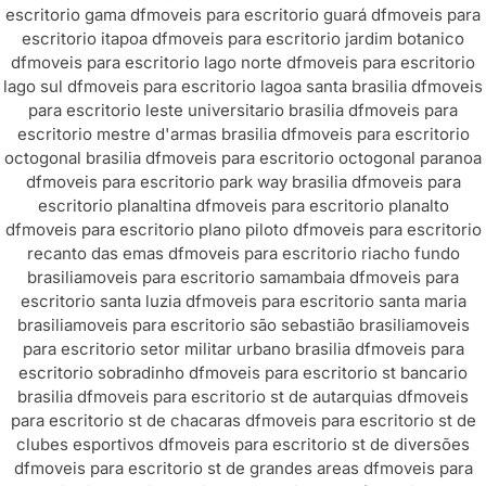
escritorio gama df
moveis para escritorio guará df
moveis para
escritorio itapoa df
moveis para escritorio jardim botanico
df
moveis para escritorio lago norte df
moveis para escritorio
lago sul df
moveis para escritorio lagoa santa brasilia df
moveis
para escritorio leste universitario brasilia df
moveis para
escritorio mestre d'armas brasilia df
moveis para escritorio
octogonal brasilia df
moveis para escritorio octogonal paranoa
df
moveis para escritorio park way brasilia df
moveis para
escritorio planaltina df
moveis para escritorio planalto
df
moveis para escritorio plano piloto df
moveis para escritorio
recanto das emas df
moveis para escritorio riacho fundo
brasilia
moveis para escritorio samambaia df
moveis para
escritorio santa luzia df
moveis para escritorio santa maria
brasilia
moveis para escritorio são sebastião brasilia
moveis
para escritorio setor militar urbano brasilia df
moveis para
escritorio sobradinho df
moveis para escritorio st bancario
brasilia df
moveis para escritorio st de autarquias df
moveis
para escritorio st de chacaras df
moveis para escritorio st de
clubes esportivos df
moveis para escritorio st de diversões
df
moveis para escritorio st de grandes areas df
moveis para