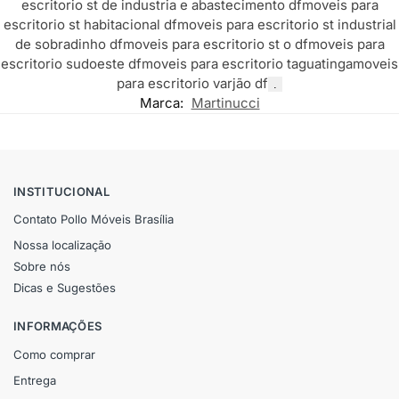
escritorio st de industria e abastecimento df
moveis para
escritorio st habitacional df
moveis para escritorio st industrial
de sobradinho df
moveis para escritorio st o df
moveis para
escritorio sudoeste df
moveis para escritorio taguatinga
moveis
para escritorio varjão df
.
Marca:
Martinucci
INSTITUCIONAL
Contato Pollo Móveis Brasília
Nossa localização
Sobre nós
Dicas e Sugestões
INFORMAÇÕES
Como comprar
Entrega