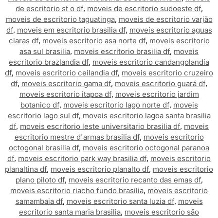
de escritorio st o df
,
moveis de escritorio sudoeste df
,
moveis de escritorio taguatinga
,
moveis de escritorio varjão
df
,
moveis em escritorio brasilia df
,
moveis escritorio aguas
claras df
,
moveis escritorio asa norte df
,
moveis escritorio
asa sul brasilia
,
moveis escritorio brasilia df
,
moveis
escritorio brazlandia df
,
moveis escritorio candangolandia
df
,
moveis escritorio ceilandia df
,
moveis escritorio cruzeiro
df
,
moveis escritorio gama df
,
moveis escritorio guará df
,
moveis escritorio itapoa df
,
moveis escritorio jardim
botanico df
,
moveis escritorio lago norte df
,
moveis
escritorio lago sul df
,
moveis escritorio lagoa santa brasilia
df
,
moveis escritorio leste universitario brasilia df
,
moveis
escritorio mestre d'armas brasilia df
,
moveis escritorio
octogonal brasilia df
,
moveis escritorio octogonal paranoa
df
,
moveis escritorio park way brasilia df
,
moveis escritorio
planaltina df
,
moveis escritorio planalto df
,
moveis escritorio
plano piloto df
,
moveis escritorio recanto das emas df
,
moveis escritorio riacho fundo brasilia
,
moveis escritorio
samambaia df
,
moveis escritorio santa luzia df
,
moveis
escritorio santa maria brasilia
,
moveis escritorio são