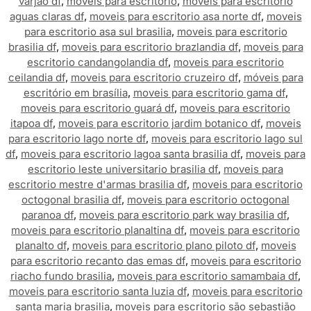
varjão df
,
moveis para escritorio
,
moveis para escritorio
aguas claras df
,
moveis para escritorio asa norte df
,
moveis
para escritorio asa sul brasilia
,
moveis para escritorio
brasilia df
,
moveis para escritorio brazlandia df
,
moveis para
escritorio candangolandia df
,
moveis para escritorio
ceilandia df
,
moveis para escritorio cruzeiro df
,
móveis para
escritório em brasília
,
moveis para escritorio gama df
,
moveis para escritorio guará df
,
moveis para escritorio
itapoa df
,
moveis para escritorio jardim botanico df
,
moveis
para escritorio lago norte df
,
moveis para escritorio lago sul
df
,
moveis para escritorio lagoa santa brasilia df
,
moveis para
escritorio leste universitario brasilia df
,
moveis para
escritorio mestre d'armas brasilia df
,
moveis para escritorio
octogonal brasilia df
,
moveis para escritorio octogonal
paranoa df
,
moveis para escritorio park way brasilia df
,
moveis para escritorio planaltina df
,
moveis para escritorio
planalto df
,
moveis para escritorio plano piloto df
,
moveis
para escritorio recanto das emas df
,
moveis para escritorio
riacho fundo brasilia
,
moveis para escritorio samambaia df
,
moveis para escritorio santa luzia df
,
moveis para escritorio
santa maria brasilia
,
moveis para escritorio são sebastião