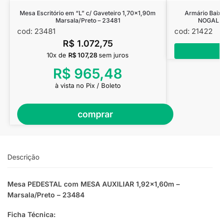
Mesa Escritório em “L” c/ Gaveteiro 1,70×1,90m
Armário Bai
Marsala/Preto – 23481
NOGAL 
cod: 23481
cod: 21422
R$
1.072,75
10x de
R$
107,28
sem juros
R$
965,48
à vista no Pix / Boleto
comprar
Descrição
Mesa PEDESTAL com MESA AUXILIAR 1,92×1,60m –
Marsala/Preto – 23484
Ficha Técnica: