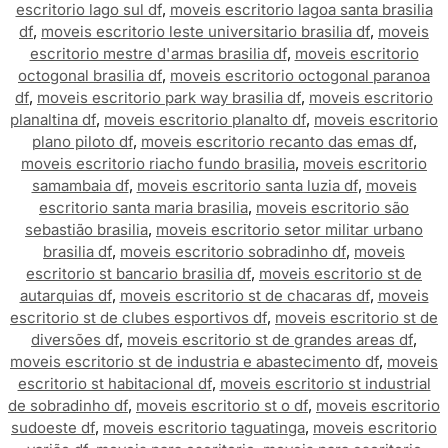
escritorio lago sul df
,
moveis escritorio lagoa santa brasilia
df
,
moveis escritorio leste universitario brasilia df
,
moveis
escritorio mestre d'armas brasilia df
,
moveis escritorio
octogonal brasilia df
,
moveis escritorio octogonal paranoa
df
,
moveis escritorio park way brasilia df
,
moveis escritorio
planaltina df
,
moveis escritorio planalto df
,
moveis escritorio
plano piloto df
,
moveis escritorio recanto das emas df
,
moveis escritorio riacho fundo brasilia
,
moveis escritorio
samambaia df
,
moveis escritorio santa luzia df
,
moveis
escritorio santa maria brasilia
,
moveis escritorio são
sebastião brasilia
,
moveis escritorio setor militar urbano
brasilia df
,
moveis escritorio sobradinho df
,
moveis
escritorio st bancario brasilia df
,
moveis escritorio st de
autarquias df
,
moveis escritorio st de chacaras df
,
moveis
escritorio st de clubes esportivos df
,
moveis escritorio st de
diversões df
,
moveis escritorio st de grandes areas df
,
moveis escritorio st de industria e abastecimento df
,
moveis
escritorio st habitacional df
,
moveis escritorio st industrial
de sobradinho df
,
moveis escritorio st o df
,
moveis escritorio
sudoeste df
,
moveis escritorio taguatinga
,
moveis escritorio