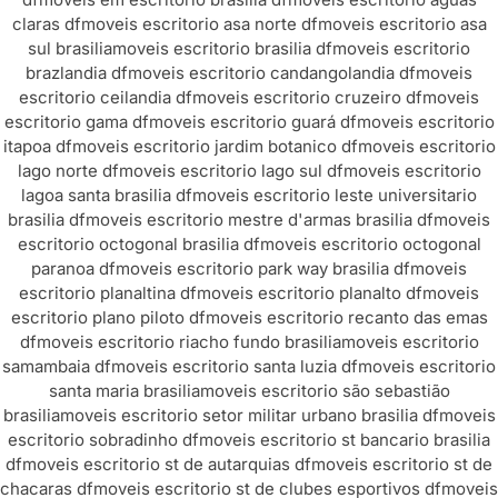
claras df
moveis escritorio asa norte df
moveis escritorio asa
sul brasilia
moveis escritorio brasilia df
moveis escritorio
brazlandia df
moveis escritorio candangolandia df
moveis
escritorio ceilandia df
moveis escritorio cruzeiro df
moveis
escritorio gama df
moveis escritorio guará df
moveis escritorio
itapoa df
moveis escritorio jardim botanico df
moveis escritorio
lago norte df
moveis escritorio lago sul df
moveis escritorio
lagoa santa brasilia df
moveis escritorio leste universitario
brasilia df
moveis escritorio mestre d'armas brasilia df
moveis
escritorio octogonal brasilia df
moveis escritorio octogonal
paranoa df
moveis escritorio park way brasilia df
moveis
escritorio planaltina df
moveis escritorio planalto df
moveis
escritorio plano piloto df
moveis escritorio recanto das emas
df
moveis escritorio riacho fundo brasilia
moveis escritorio
samambaia df
moveis escritorio santa luzia df
moveis escritorio
santa maria brasilia
moveis escritorio são sebastião
brasilia
moveis escritorio setor militar urbano brasilia df
moveis
escritorio sobradinho df
moveis escritorio st bancario brasilia
df
moveis escritorio st de autarquias df
moveis escritorio st de
chacaras df
moveis escritorio st de clubes esportivos df
moveis