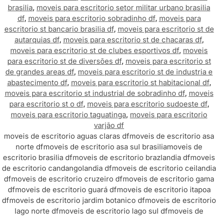
brasilia
,
moveis para escritorio setor militar urbano brasilia
df
,
moveis para escritorio sobradinho df
,
moveis para
escritorio st bancario brasilia df
,
moveis para escritorio st de
autarquias df
,
moveis para escritorio st de chacaras df
,
moveis para escritorio st de clubes esportivos df
,
moveis
para escritorio st de diversões df
,
moveis para escritorio st
de grandes areas df
,
moveis para escritorio st de industria e
abastecimento df
,
moveis para escritorio st habitacional df
,
moveis para escritorio st industrial de sobradinho df
,
moveis
para escritorio st o df
,
moveis para escritorio sudoeste df
,
moveis para escritorio taguatinga
,
moveis para escritorio
varjão df
moveis de escritorio aguas claras df
moveis de escritorio asa
norte df
moveis de escritorio asa sul brasilia
moveis de
escritorio brasilia df
moveis de escritorio brazlandia df
moveis
de escritorio candangolandia df
moveis de escritorio ceilandia
df
moveis de escritorio cruzeiro df
moveis de escritorio gama
df
moveis de escritorio guará df
moveis de escritorio itapoa
df
moveis de escritorio jardim botanico df
moveis de escritorio
lago norte df
moveis de escritorio lago sul df
moveis de