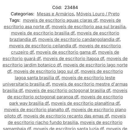
Cód:
23484
Categorias:
Mesas e Armários
,
Móveis Louro / Preto
Tags:
moveis de escritorio aguas claras df
,
moveis de
escritorio asa norte df
,
moveis de escritorio asa sul brasilia
,
moveis de escritorio brasilia df
,
moveis de escritorio
brazlandia df
,
moveis de escritorio candangolandia df
,
moveis de escritorio ceilandia df
,
moveis de escritorio
cruzeiro df
,
moveis de escritorio gama df
,
moveis de
escritorio guará df
,
moveis de escritorio itapoa df
,
moveis de
escritorio jardim botanico df
,
moveis de escritorio lago norte
df
,
moveis de escritorio lago sul df
,
moveis de escritorio
lagoa santa brasilia df
,
moveis de escritorio leste
universitario brasilia df
,
moveis de escritorio mestre d'armas
brasilia df
,
moveis de escritorio octogonal brasilia df
,
moveis
de escritorio octogonal paranoa df
,
moveis de escritorio
park way brasilia df
,
moveis de escritorio planaltina df
,
moveis de escritorio planalto df
,
moveis de escritorio plano
piloto df
,
moveis de escritorio recanto das emas df
,
moveis
de escritorio riacho fundo brasilia
,
moveis de escritorio
samambaia df
,
moveis de escritorio santa luzia df
,
moveis de