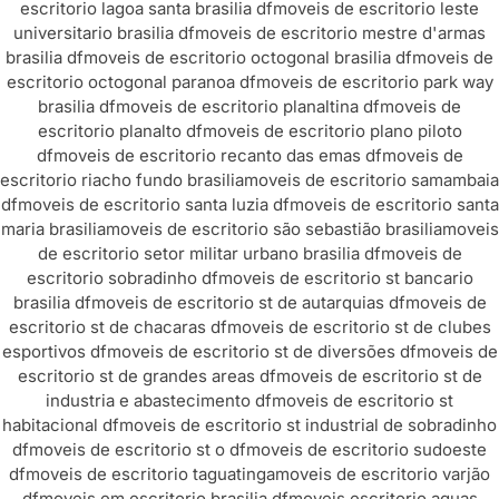
escritorio lagoa santa brasilia df
moveis de escritorio leste
universitario brasilia df
moveis de escritorio mestre d'armas
brasilia df
moveis de escritorio octogonal brasilia df
moveis de
escritorio octogonal paranoa df
moveis de escritorio park way
brasilia df
moveis de escritorio planaltina df
moveis de
escritorio planalto df
moveis de escritorio plano piloto
df
moveis de escritorio recanto das emas df
moveis de
escritorio riacho fundo brasilia
moveis de escritorio samambaia
df
moveis de escritorio santa luzia df
moveis de escritorio santa
maria brasilia
moveis de escritorio são sebastião brasilia
moveis
de escritorio setor militar urbano brasilia df
moveis de
escritorio sobradinho df
moveis de escritorio st bancario
brasilia df
moveis de escritorio st de autarquias df
moveis de
escritorio st de chacaras df
moveis de escritorio st de clubes
esportivos df
moveis de escritorio st de diversões df
moveis de
escritorio st de grandes areas df
moveis de escritorio st de
industria e abastecimento df
moveis de escritorio st
habitacional df
moveis de escritorio st industrial de sobradinho
df
moveis de escritorio st o df
moveis de escritorio sudoeste
df
moveis de escritorio taguatinga
moveis de escritorio varjão
df
moveis em escritorio brasilia df
moveis escritorio aguas