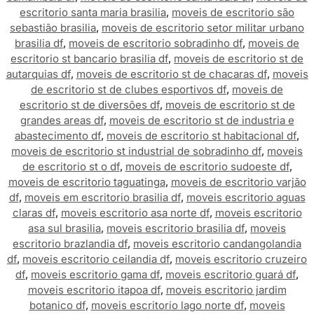
escritorio santa maria brasilia
,
moveis de escritorio são
sebastião brasilia
,
moveis de escritorio setor militar urbano
brasilia df
,
moveis de escritorio sobradinho df
,
moveis de
escritorio st bancario brasilia df
,
moveis de escritorio st de
autarquias df
,
moveis de escritorio st de chacaras df
,
moveis
de escritorio st de clubes esportivos df
,
moveis de
escritorio st de diversões df
,
moveis de escritorio st de
grandes areas df
,
moveis de escritorio st de industria e
abastecimento df
,
moveis de escritorio st habitacional df
,
moveis de escritorio st industrial de sobradinho df
,
moveis
de escritorio st o df
,
moveis de escritorio sudoeste df
,
moveis de escritorio taguatinga
,
moveis de escritorio varjão
df
,
moveis em escritorio brasilia df
,
moveis escritorio aguas
claras df
,
moveis escritorio asa norte df
,
moveis escritorio
asa sul brasilia
,
moveis escritorio brasilia df
,
moveis
escritorio brazlandia df
,
moveis escritorio candangolandia
df
,
moveis escritorio ceilandia df
,
moveis escritorio cruzeiro
df
,
moveis escritorio gama df
,
moveis escritorio guará df
,
moveis escritorio itapoa df
,
moveis escritorio jardim
botanico df
,
moveis escritorio lago norte df
,
moveis