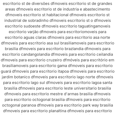
escritorio st de diversões df
moveis escritorio st de grandes
areas df
moveis escritorio st de industria e abastecimento
df
moveis escritorio st habitacional df
moveis escritorio st
industrial de sobradinho df
moveis escritorio st o df
moveis
escritorio sudoeste df
moveis escritorio taguatinga
moveis
escritorio varjão df
moveis para escritorio
moveis para
escritorio aguas claras df
moveis para escritorio asa norte
df
moveis para escritorio asa sul brasilia
moveis para escritorio
brasilia df
moveis para escritorio brazlandia df
moveis para
escritorio candangolandia df
moveis para escritorio ceilandia
df
moveis para escritorio cruzeiro df
móveis para escritório em
brasília
moveis para escritorio gama df
moveis para escritorio
guará df
moveis para escritorio itapoa df
moveis para escritorio
jardim botanico df
moveis para escritorio lago norte df
moveis
para escritorio lago sul df
moveis para escritorio lagoa santa
brasilia df
moveis para escritorio leste universitario brasilia
df
moveis para escritorio mestre d'armas brasilia df
moveis
para escritorio octogonal brasilia df
moveis para escritorio
octogonal paranoa df
moveis para escritorio park way brasilia
df
moveis para escritorio planaltina df
moveis para escritorio