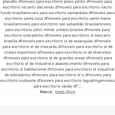
planalto df
moveis para escritorio plano piloto df
moveis para
escritorio recanto das emas df
moveis para escritorio riacho
fundo brasilia
moveis para escritorio samambaia df
moveis para
escritorio santa luzia df
moveis para escritorio santa maria
brasilia
moveis para escritorio são sebastião brasilia
moveis
para escritorio setor militar urbano brasilia df
moveis para
escritorio sobradinho df
moveis para escritorio st bancario
brasilia df
moveis para escritorio st de autarquias df
moveis
para escritorio st de chacaras df
moveis para escritorio st de
clubes esportivos df
moveis para escritorio st de diversões
df
moveis para escritorio st de grandes areas df
moveis para
escritorio st de industria e abastecimento df
moveis para
escritorio st habitacional df
moveis para escritorio st industrial
de sobradinho df
moveis para escritorio st o df
moveis para
escritorio sudoeste df
moveis para escritorio taguatinga
moveis
para escritorio varjão df
.
Marca:
Gebb Work