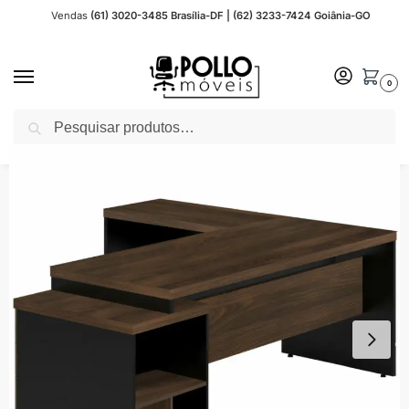
Vendas
(61) 3020-3485 Brasília-DF | (62) 3233-7424 Goiânia-GO
0
Pesquisar
Início
Móveis para Escritório
Móveis Louro / Preto
Mesa PEDESTAL com MESA AUXILIAR 1,92×1,60m – Marsala/Preto – 23484
/
/
/