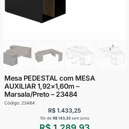
Mesa PEDESTAL com MESA
AUXILIAR 1,92×1,60m –
Marsala/Preto – 23484
Código:
23484
R$
1.433,25
10x de
R$
143,33
sem juros
R$
1.289,93