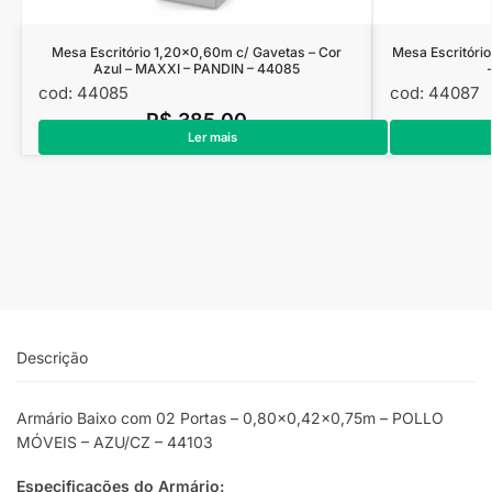
Mesa Escritório 1,20×0,60m c/ Gavetas – Cor
Mesa Escritóri
Azul – MAXXI – PANDIN – 44085
cod: 44085
cod: 44087
R$
385,00
Ler mais
Descrição
Armário Baixo com 02 Portas – 0,80×0,42×0,75m – POLLO
MÓVEIS – AZU/CZ – 44103
Especificações do Armário: