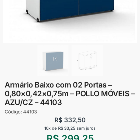
Armário Baixo com 02 Portas –
0,80×0,42×0,75m – POLLO MÓVEIS –
AZU/CZ – 44103
Código:
44103
R$
332,50
10x de
R$
33,25
sem juros
R$
299,25