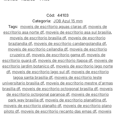
Cód:
44103
Categoria:
JOB Azul 15 mm
Tags:
moveis de escritorio aguas claras df
,
moveis de
escritorio asa norte df
,
moveis de escritorio asa sul brasilia
,
moveis de escritorio brasilia df
,
moveis de escritorio
brazlandia df
,
moveis de escritorio candangolandia df
,
moveis de escritorio ceilandia df
,
moveis de escritorio
cruzeiro df
,
moveis de escritorio gama df
,
moveis de
escritorio guará df
,
moveis de escritorio itapoa df
,
moveis de
escritorio jardim botanico df
,
moveis de escritorio lago norte
df
,
moveis de escritorio lago sul df
,
moveis de escritorio
lagoa santa brasilia df
,
moveis de escritorio leste
universitario brasilia df
,
moveis de escritorio mestre d'armas
brasilia df
,
moveis de escritorio octogonal brasilia df
,
moveis
de escritorio octogonal paranoa df
,
moveis de escritorio
park way brasilia df
,
moveis de escritorio planaltina df
,
moveis de escritorio planalto df
,
moveis de escritorio plano
piloto df
,
moveis de escritorio recanto das emas df
,
moveis