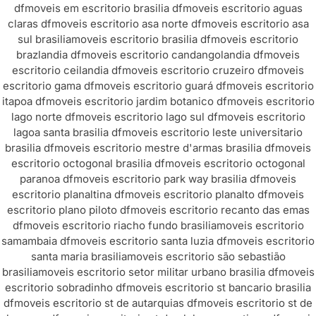
df
moveis em escritorio brasilia df
moveis escritorio aguas
claras df
moveis escritorio asa norte df
moveis escritorio asa
sul brasilia
moveis escritorio brasilia df
moveis escritorio
brazlandia df
moveis escritorio candangolandia df
moveis
escritorio ceilandia df
moveis escritorio cruzeiro df
moveis
escritorio gama df
moveis escritorio guará df
moveis escritorio
itapoa df
moveis escritorio jardim botanico df
moveis escritorio
lago norte df
moveis escritorio lago sul df
moveis escritorio
lagoa santa brasilia df
moveis escritorio leste universitario
brasilia df
moveis escritorio mestre d'armas brasilia df
moveis
escritorio octogonal brasilia df
moveis escritorio octogonal
paranoa df
moveis escritorio park way brasilia df
moveis
escritorio planaltina df
moveis escritorio planalto df
moveis
escritorio plano piloto df
moveis escritorio recanto das emas
df
moveis escritorio riacho fundo brasilia
moveis escritorio
samambaia df
moveis escritorio santa luzia df
moveis escritorio
santa maria brasilia
moveis escritorio são sebastião
brasilia
moveis escritorio setor militar urbano brasilia df
moveis
escritorio sobradinho df
moveis escritorio st bancario brasilia
df
moveis escritorio st de autarquias df
moveis escritorio st de