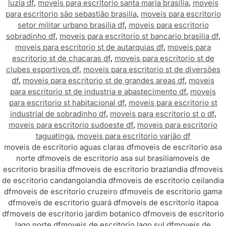
luzia df
,
moveis para escritorio santa maria brasilia
,
moveis
para escritorio são sebastião brasilia
,
moveis para escritorio
setor militar urbano brasilia df
,
moveis para escritorio
sobradinho df
,
moveis para escritorio st bancario brasilia df
,
moveis para escritorio st de autarquias df
,
moveis para
escritorio st de chacaras df
,
moveis para escritorio st de
clubes esportivos df
,
moveis para escritorio st de diversões
df
,
moveis para escritorio st de grandes areas df
,
moveis
para escritorio st de industria e abastecimento df
,
moveis
para escritorio st habitacional df
,
moveis para escritorio st
industrial de sobradinho df
,
moveis para escritorio st o df
,
moveis para escritorio sudoeste df
,
moveis para escritorio
taguatinga
,
moveis para escritorio varjão df
moveis de escritorio aguas claras df
moveis de escritorio asa
norte df
moveis de escritorio asa sul brasilia
moveis de
escritorio brasilia df
moveis de escritorio brazlandia df
moveis
de escritorio candangolandia df
moveis de escritorio ceilandia
df
moveis de escritorio cruzeiro df
moveis de escritorio gama
df
moveis de escritorio guará df
moveis de escritorio itapoa
df
moveis de escritorio jardim botanico df
moveis de escritorio
lago norte df
moveis de escritorio lago sul df
moveis de