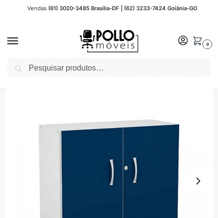
Vendas
(61) 3020-3485 Brasília-DF | (62) 3233-7424 Goiânia-GO
0
Pesquisar
Início
Móveis para Escritório
JOB 15 mm
JOB Azul 15 mm
Armário Baixo com 02 Portas – 0,80×0,42×0,75m – POLLO MÓVEIS – AZU/CZ – 44103
/
/
/
/