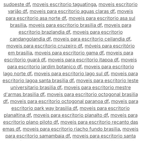
sudoeste df
,
moveis escritorio taguatinga
,
moveis escritorio
varjão df
,
moveis para escritorio aguas claras df
,
moveis
para escritorio asa norte df
,
moveis para escritorio asa sul
brasilia
,
moveis para escritorio brasilia df
,
moveis para
escritorio brazlandia df
,
moveis para escritorio
candangolandia df
,
moveis para escritorio ceilandia df
,
moveis para escritorio cruzeiro df
,
móveis para escritório
em brasília
,
moveis para escritorio gama df
,
moveis para
escritorio guará df
,
moveis para escritorio itapoa df
,
moveis
para escritorio jardim botanico df
,
moveis para escritorio
lago norte df
,
moveis para escritorio lago sul df
,
moveis para
escritorio lagoa santa brasilia df
,
moveis para escritorio leste
universitario brasilia df
,
moveis para escritorio mestre
d'armas brasilia df
,
moveis para escritorio octogonal brasilia
df
,
moveis para escritorio octogonal paranoa df
,
moveis para
escritorio park way brasilia df
,
moveis para escritorio
planaltina df
,
moveis para escritorio planalto df
,
moveis para
escritorio plano piloto df
,
moveis para escritorio recanto das
emas df
,
moveis para escritorio riacho fundo brasilia
,
moveis
para escritorio samambaia df
,
moveis para escritorio santa