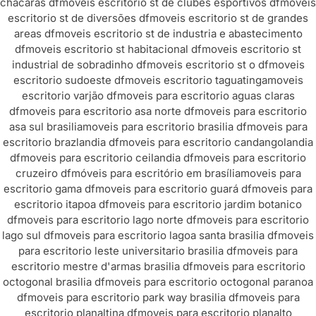
chacaras df
moveis escritorio st de clubes esportivos df
moveis
escritorio st de diversões df
moveis escritorio st de grandes
areas df
moveis escritorio st de industria e abastecimento
df
moveis escritorio st habitacional df
moveis escritorio st
industrial de sobradinho df
moveis escritorio st o df
moveis
escritorio sudoeste df
moveis escritorio taguatinga
moveis
escritorio varjão df
moveis para escritorio aguas claras
df
moveis para escritorio asa norte df
moveis para escritorio
asa sul brasilia
moveis para escritorio brasilia df
moveis para
escritorio brazlandia df
moveis para escritorio candangolandia
df
moveis para escritorio ceilandia df
moveis para escritorio
cruzeiro df
móveis para escritório em brasília
moveis para
escritorio gama df
moveis para escritorio guará df
moveis para
escritorio itapoa df
moveis para escritorio jardim botanico
df
moveis para escritorio lago norte df
moveis para escritorio
lago sul df
moveis para escritorio lagoa santa brasilia df
moveis
para escritorio leste universitario brasilia df
moveis para
escritorio mestre d'armas brasilia df
moveis para escritorio
octogonal brasilia df
moveis para escritorio octogonal paranoa
df
moveis para escritorio park way brasilia df
moveis para
escritorio planaltina df
moveis para escritorio planalto