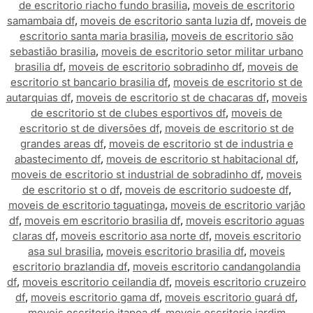
de escritorio riacho fundo brasilia
,
moveis de escritorio
samambaia df
,
moveis de escritorio santa luzia df
,
moveis de
escritorio santa maria brasilia
,
moveis de escritorio são
sebastião brasilia
,
moveis de escritorio setor militar urbano
brasilia df
,
moveis de escritorio sobradinho df
,
moveis de
escritorio st bancario brasilia df
,
moveis de escritorio st de
autarquias df
,
moveis de escritorio st de chacaras df
,
moveis
de escritorio st de clubes esportivos df
,
moveis de
escritorio st de diversões df
,
moveis de escritorio st de
grandes areas df
,
moveis de escritorio st de industria e
abastecimento df
,
moveis de escritorio st habitacional df
,
moveis de escritorio st industrial de sobradinho df
,
moveis
de escritorio st o df
,
moveis de escritorio sudoeste df
,
moveis de escritorio taguatinga
,
moveis de escritorio varjão
df
,
moveis em escritorio brasilia df
,
moveis escritorio aguas
claras df
,
moveis escritorio asa norte df
,
moveis escritorio
asa sul brasilia
,
moveis escritorio brasilia df
,
moveis
escritorio brazlandia df
,
moveis escritorio candangolandia
df
,
moveis escritorio ceilandia df
,
moveis escritorio cruzeiro
df
,
moveis escritorio gama df
,
moveis escritorio guará df
,
moveis escritorio itapoa df
,
moveis escritorio jardim