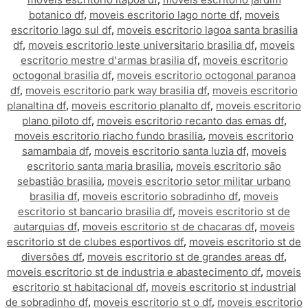
botanico df
,
moveis escritorio lago norte df
,
moveis
escritorio lago sul df
,
moveis escritorio lagoa santa brasilia
df
,
moveis escritorio leste universitario brasilia df
,
moveis
escritorio mestre d'armas brasilia df
,
moveis escritorio
octogonal brasilia df
,
moveis escritorio octogonal paranoa
df
,
moveis escritorio park way brasilia df
,
moveis escritorio
planaltina df
,
moveis escritorio planalto df
,
moveis escritorio
plano piloto df
,
moveis escritorio recanto das emas df
,
moveis escritorio riacho fundo brasilia
,
moveis escritorio
samambaia df
,
moveis escritorio santa luzia df
,
moveis
escritorio santa maria brasilia
,
moveis escritorio são
sebastião brasilia
,
moveis escritorio setor militar urbano
brasilia df
,
moveis escritorio sobradinho df
,
moveis
escritorio st bancario brasilia df
,
moveis escritorio st de
autarquias df
,
moveis escritorio st de chacaras df
,
moveis
escritorio st de clubes esportivos df
,
moveis escritorio st de
diversões df
,
moveis escritorio st de grandes areas df
,
moveis escritorio st de industria e abastecimento df
,
moveis
escritorio st habitacional df
,
moveis escritorio st industrial
de sobradinho df
,
moveis escritorio st o df
,
moveis escritorio