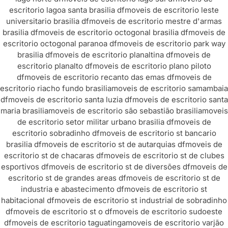
escritorio lagoa santa brasilia df
moveis de escritorio leste
universitario brasilia df
moveis de escritorio mestre d'armas
brasilia df
moveis de escritorio octogonal brasilia df
moveis de
escritorio octogonal paranoa df
moveis de escritorio park way
brasilia df
moveis de escritorio planaltina df
moveis de
escritorio planalto df
moveis de escritorio plano piloto
df
moveis de escritorio recanto das emas df
moveis de
escritorio riacho fundo brasilia
moveis de escritorio samambaia
df
moveis de escritorio santa luzia df
moveis de escritorio santa
maria brasilia
moveis de escritorio são sebastião brasilia
moveis
de escritorio setor militar urbano brasilia df
moveis de
escritorio sobradinho df
moveis de escritorio st bancario
brasilia df
moveis de escritorio st de autarquias df
moveis de
escritorio st de chacaras df
moveis de escritorio st de clubes
esportivos df
moveis de escritorio st de diversões df
moveis de
escritorio st de grandes areas df
moveis de escritorio st de
industria e abastecimento df
moveis de escritorio st
habitacional df
moveis de escritorio st industrial de sobradinho
df
moveis de escritorio st o df
moveis de escritorio sudoeste
df
moveis de escritorio taguatinga
moveis de escritorio varjão