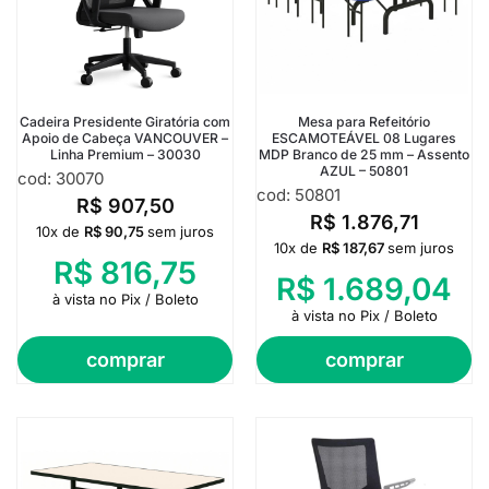
Cadeira Presidente Giratória com
Mesa para Refeitório
Apoio de Cabeça VANCOUVER –
ESCAMOTEÁVEL 08 Lugares
Linha Premium – 30030
MDP Branco de 25 mm – Assento
AZUL – 50801
cod: 30070
cod: 50801
R$
907,50
R$
1.876,71
10x de
R$
90,75
sem juros
10x de
R$
187,67
sem juros
R$
816,75
R$
1.689,04
à vista no Pix / Boleto
à vista no Pix / Boleto
comprar
comprar