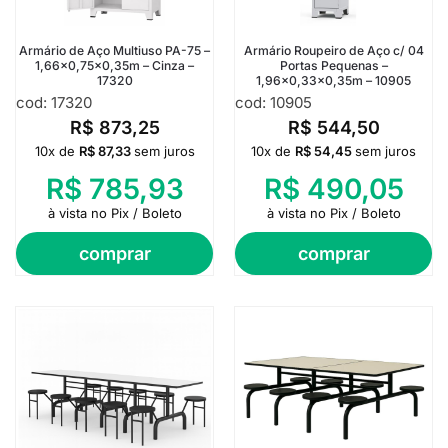
Armário de Aço Multiuso PA-75 –
Armário Roupeiro de Aço c/ 04
1,66×0,75×0,35m – Cinza –
Portas Pequenas –
17320
1,96×0,33×0,35m – 10905
cod: 17320
cod: 10905
R$
873,25
R$
544,50
10x de
R$
87,33
sem juros
10x de
R$
54,45
sem juros
R$
785,93
R$
490,05
à vista no Pix / Boleto
à vista no Pix / Boleto
comprar
comprar