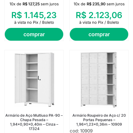
10x de
R$
127,25
sem juros
10x de
R$
235,90
sem juros
R$
1.145,23
R$
2.123,06
à vista no Pix / Boleto
à vista no Pix / Boleto
comprar
comprar
Armário de Aço Multiuso PA-90 –
Armário Roupeiro de Aço c/ 20
Chapa Pesada –
Portas Pequenas –
1,94×0,90×0,40m – Cinza –
1,96×1,23×0,36m – 10909
17324
cod: 10909