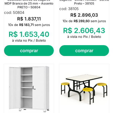
MDP Branco de 25 mm – Assento
Preto – 38105
PRETO – 50804
cod: 38105
cod: 50804
R$
2.896,03
R$
1.837,11
10x de
R$
289,60
sem juros
10x de
R$
183,71
sem juros
R$
2.606,43
R$
1.653,40
à vista no Pix / Boleto
à vista no Pix / Boleto
comprar
comprar