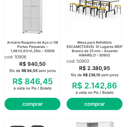
Armário Roupeiro de Aço c/ 08
Mesa para Refeitório
Portas Pequenas –
ESCAMOTEÁVEL 10 Lugares MDP
1,96×0,63×0,35m – 10906
Branco de 25 mm – Assento
AMARELO – 50902
cod: 10906
cod: 50902
R$
940,50
R$
2.380,95
10x de
R$
94,05
sem juros
10x de
R$
238,10
sem juros
R$
846,45
R$
2.142,86
à vista no Pix / Boleto
à vista no Pix / Boleto
comprar
comprar