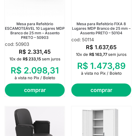
Mesa para Refeitório
Mesa para Refeitório FIXA 8
ESCAMOTEÁVEL 10 Lugares MDP
Lugares MDP Branco de 25 mm –
Branco de 25 mm – Assento
Assento PRETO – 50104
PRETO – 50903
cod: 50114
cod: 50903
R$
1.637,65
R$
2.331,45
10x de
R$
163,77
sem juros
10x de
R$
233,15
sem juros
R$
1.473,89
R$
2.098,31
à vista no Pix / Boleto
à vista no Pix / Boleto
comprar
comprar