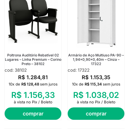
Poltrona Auditório Rebatível 02
Armário de Aço Multiuso PA-90 –
Lugares – Linha Premium – Corino
1,94×0,90×0,40m – Cinza –
Preto – 38102
17322
cod: 38102
cod: 17322
R$
1.284,81
R$
1.153,35
10x de
R$
128,48
sem juros
10x de
R$
115,34
sem juros
R$
1.156,33
R$
1.038,02
à vista no Pix / Boleto
à vista no Pix / Boleto
comprar
comprar