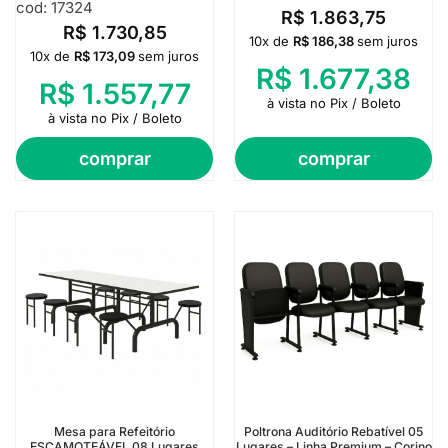
cod: 17324
R$
1.863,75
R$
1.730,85
10x de
R$
186,38
sem juros
10x de
R$
173,09
sem juros
R$
1.677,38
R$
1.557,77
à vista no Pix / Boleto
à vista no Pix / Boleto
comprar
comprar
Mesa para Refeitório
Poltrona Auditório Rebatível 05
ESCAMOTEÁVEL 08 Lugares
Lugares – Linha Premium – Corino