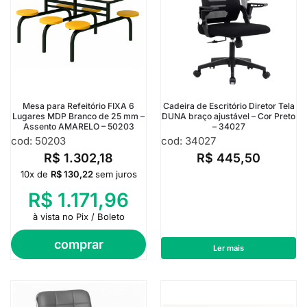
Mesa para Refeitório FIXA 6
Cadeira de Escritório Diretor Tela
Lugares MDP Branco de 25 mm –
DUNA braço ajustável – Cor Preto
Assento AMARELO – 50203
– 34027
cod: 50203
cod: 34027
R$
1.302,18
R$
445,50
10x de
R$
130,22
sem juros
R$
1.171,96
à vista no Pix / Boleto
comprar
Ler mais