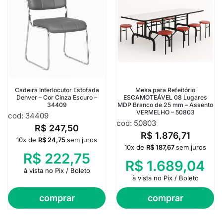
Cadeira Interlocutor Estofada
Mesa para Refeitório
Denver – Cor Cinza Escuro –
ESCAMOTEÁVEL 08 Lugares
34409
MDP Branco de 25 mm – Assento
VERMELHO – 50803
cod: 34409
cod: 50803
R$
247,50
R$
1.876,71
10x de
R$
24,75
sem juros
10x de
R$
187,67
sem juros
R$
222,75
R$
1.689,04
à vista no Pix / Boleto
à vista no Pix / Boleto
comprar
comprar