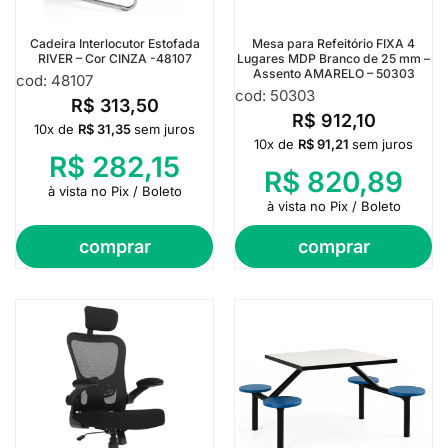
Cadeira Interlocutor Estofada
Mesa para Refeitório FIXA 4
RIVER – Cor CINZA -48107
Lugares MDP Branco de 25 mm –
Assento AMARELO – 50303
cod: 48107
cod: 50303
R$
313,50
R$
912,10
10x de
R$
31,35
sem juros
10x de
R$
91,21
sem juros
R$
282,15
R$
820,89
à vista no Pix / Boleto
à vista no Pix / Boleto
comprar
comprar