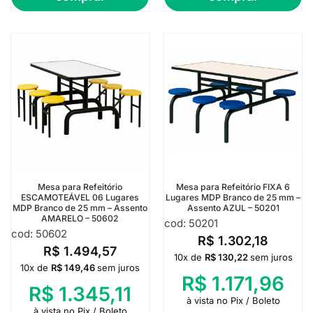
Mesa para Refeitório
Mesa para Refeitório FIXA 6
ESCAMOTEÁVEL 06 Lugares
Lugares MDP Branco de 25 mm –
MDP Branco de 25 mm – Assento
Assento AZUL – 50201
AMARELO – 50602
cod: 50201
cod: 50602
R$
1.302,18
R$
1.494,57
10x de
R$
130,22
sem juros
10x de
R$
149,46
sem juros
R$
1.171,96
R$
1.345,11
à vista no Pix / Boleto
à vista no Pix / Boleto