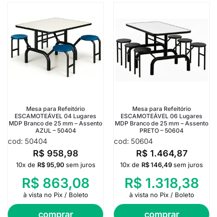
Mesa para Refeitório
Mesa para Refeitório
ESCAMOTEÁVEL 04 Lugares
ESCAMOTEÁVEL 06 Lugares
MDP Branco de 25 mm – Assento
MDP Branco de 25 mm – Assento
AZUL – 50404
PRETO – 50604
cod: 50404
cod: 50604
R$
958,98
R$
1.464,87
10x de
R$
95,90
sem juros
10x de
R$
146,49
sem juros
R$
863,08
R$
1.318,38
à vista no Pix / Boleto
à vista no Pix / Boleto
comprar
comprar