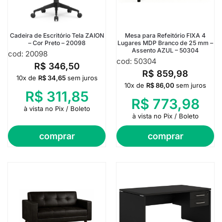
Cadeira de Escritório Tela ZAION
Mesa para Refeitório FIXA 4
– Cor Preto – 20098
Lugares MDP Branco de 25 mm –
Assento AZUL – 50304
cod: 20098
cod: 50304
R$
346,50
R$
859,98
10x de
R$
34,65
sem juros
10x de
R$
86,00
sem juros
R$
311,85
R$
773,98
à vista no Pix / Boleto
à vista no Pix / Boleto
comprar
comprar