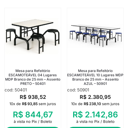
Mesa para Refeitório
Mesa para Refeitório
ESCAMOTEÁVEL 04 Lugares
ESCAMOTEÁVEL 10 Lugares MDP
MDP Branco de 25 mm – Assento
Branco de 25 mm – Assento
PRETO – 50401
AZUL – 50901
cod: 50401
cod: 50901
R$
938,52
R$
2.380,95
10x de
R$
93,85
sem juros
10x de
R$
238,10
sem juros
R$
844,67
R$
2.142,86
à vista no Pix / Boleto
à vista no Pix / Boleto