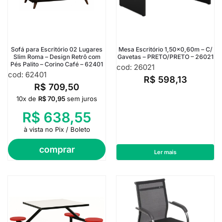
Sofá para Escritório 02 Lugares
Mesa Escritório 1,50×0,60m – C/
Slim Roma – Design Retrô com
Gavetas – PRETO/PRETO – 26021
Pés Palito – Corino Café – 62401
cod: 26021
cod: 62401
R$
598,13
R$
709,50
10x de
R$
70,95
sem juros
R$
638,55
à vista no Pix / Boleto
comprar
Ler mais