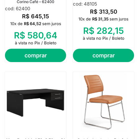
Corino Café – 62400
cod: 48105
cod: 62400
R$
313,50
R$
645,15
10x de
R$
31,35
sem juros
10x de
R$
64,52
sem juros
R$
282,15
R$
580,64
à vista no Pix / Boleto
à vista no Pix / Boleto
comprar
comprar