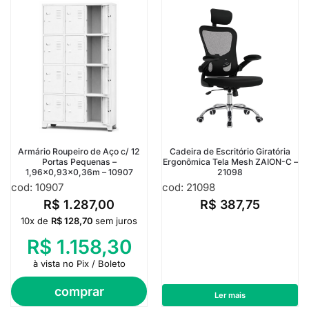
Armário Roupeiro de Aço c/ 12
Cadeira de Escritório Giratória
Portas Pequenas –
Ergonômica Tela Mesh ZAION-C –
1,96×0,93×0,36m – 10907
21098
cod: 10907
cod: 21098
R$
1.287,00
R$
387,75
10x de
R$
128,70
sem juros
R$
1.158,30
à vista no Pix / Boleto
comprar
Ler mais