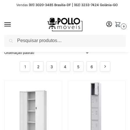
Vendas
(61) 3020-3485 Brasília-DF | (62) 3233-7424 Goiânia-GO
0
Pesquisar
Início
Loja
/
1
2
3
4
5
6