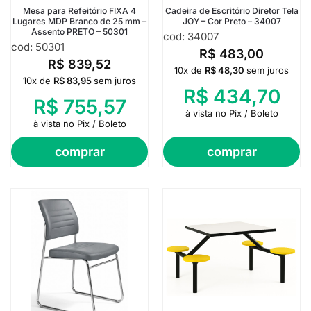
Mesa para Refeitório FIXA 4
Cadeira de Escritório Diretor Tela
Lugares MDP Branco de 25 mm –
JOY – Cor Preto – 34007
Assento PRETO – 50301
cod: 34007
cod: 50301
R$
483,00
R$
839,52
10x de
R$
48,30
sem juros
10x de
R$
83,95
sem juros
R$
434,70
R$
755,57
à vista no Pix / Boleto
à vista no Pix / Boleto
comprar
comprar