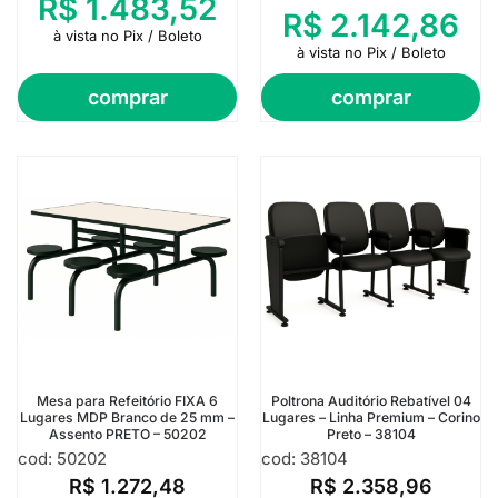
R$
1.483,52
R$
2.142,86
à vista no Pix / Boleto
à vista no Pix / Boleto
comprar
comprar
Mesa para Refeitório FIXA 6
Poltrona Auditório Rebatível 04
Lugares MDP Branco de 25 mm –
Lugares – Linha Premium – Corino
Assento PRETO – 50202
Preto – 38104
cod: 50202
cod: 38104
R$
1.272,48
R$
2.358,96