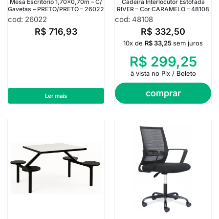
Mesa Escritório 1,70×0,70m – C/
Cadeira Interlocutor Estofada
Gavetas – PRETO/PRETO – 26022
RIVER – Cor CARAMELO – 48108
cod: 26022
cod: 48108
R$
716,93
R$
332,50
10x de
R$
33,25
sem juros
R$
299,25
à vista no Pix / Boleto
comprar
Ler mais