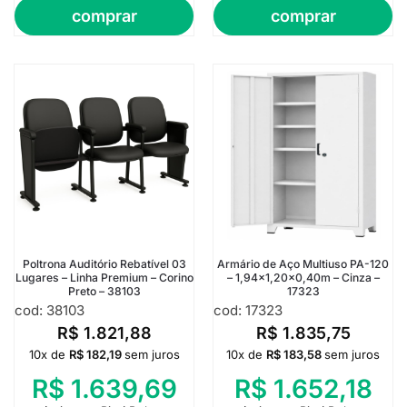
comprar
comprar
Poltrona Auditório Rebatível 03
Armário de Aço Multiuso PA-120
Lugares – Linha Premium – Corino
– 1,94×1,20×0,40m – Cinza –
Preto – 38103
17323
cod: 38103
cod: 17323
R$
1.821,88
R$
1.835,75
10x de
R$
182,19
sem juros
10x de
R$
183,58
sem juros
R$
1.639,69
R$
1.652,18