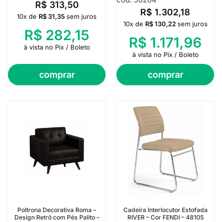
R$
313,50
R$
1.302,18
10x de
R$
31,35
sem juros
10x de
R$
130,22
sem juros
R$
282,15
R$
1.171,96
à vista no Pix / Boleto
à vista no Pix / Boleto
comprar
comprar
Poltrona Decorativa Roma –
Cadeira Interlocutor Estofada
Design Retrô com Pés Palito –
RIVER – Cor FENDI – 48105