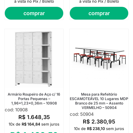
à vista no Pix / Boleto
à vista no Pix / Boleto
comprar
comprar
Armário Roupeiro de Aço c/ 16
Mesa para Refeitório
Portas Pequenas –
ESCAMOTEÁVEL 10 Lugares MDP
1,96×1,23×0,36m – 10908
Branco de 25 mm – Assento
VERMELHO – 50904
cod: 10908
cod: 50904
R$
1.648,35
R$
2.380,95
10x de
R$
164,84
sem juros
10x de
R$
238,10
sem juros