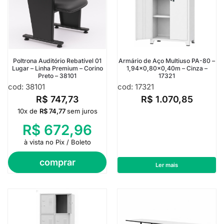
Poltrona Auditório Rebatível 01
Armário de Aço Multiuso PA-80 –
Lugar – Linha Premium – Corino
1,94×0,80×0,40m – Cinza –
Preto – 38101
17321
cod: 38101
cod: 17321
R$
747,73
R$
1.070,85
10x de
R$
74,77
sem juros
R$
672,96
à vista no Pix / Boleto
comprar
Ler mais