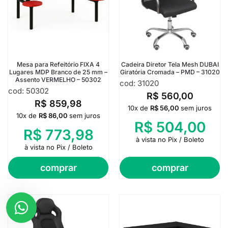
Mesa para Refeitório FIXA 4
Cadeira Diretor Tela Mesh DUBAI
Lugares MDP Branco de 25 mm –
Giratória Cromada – PMD – 31020
Assento VERMELHO – 50302
cod: 31020
cod: 50302
R$
560,00
R$
859,98
10x de
R$
56,00
sem juros
10x de
R$
86,00
sem juros
R$
504,00
R$
773,98
à vista no Pix / Boleto
à vista no Pix / Boleto
comprar
comprar