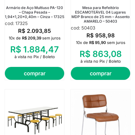
Armário de Aço Multiuso PA-120
Mesa para Refeitório
– Chapa Pesada –
ESCAMOTEÁVEL 04 Lugares
1,94×1,20×0,40m – Cinza – 17325
MDP Branco de 25 mm – Assento
AMARELO – 50403
cod: 17325
cod: 50403
R$
2.093,85
R$
958,98
10x de
R$
209,39
sem juros
10x de
R$
95,90
sem juros
R$
1.884,47
R$
863,08
à vista no Pix / Boleto
à vista no Pix / Boleto
comprar
comprar